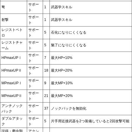
サポー
弩
1
武器学スキル
ト
サポー
射撃
1
武器学スキル
ト
レジストペト
サポー
5
石化になりにくくなる
ロ
ト
レジストチャ
サポー
5
魅了になりにくくなる
ーム
ト
サポー
HPmaxUPⅠ
7
最大HP+10%
ト
サポー
HPmaxUPⅡ
18
最大HP+20%
ト
サポー
MPmaxUPⅠ
9
最大MP+10%
ト
サポー
MPmaxUPⅡ
21
最大MP+20%
ト
アンチノック
サポー
37
ノックバックを無効化
バック
ト
ダブルアタッ
サポー
5
片手用近接武器を2つ装備していると2回攻撃可能
ク
ト
説得・爬虫類
アクシ