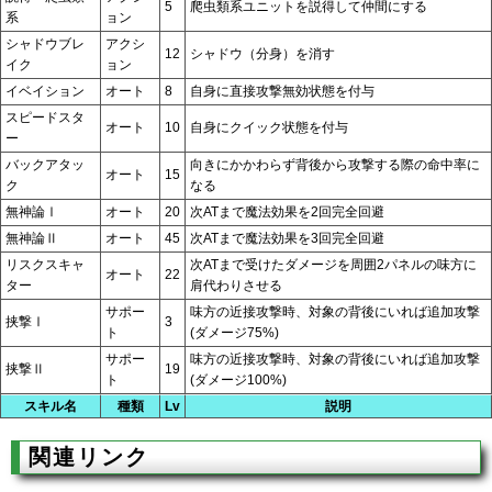
5
爬虫類系ユニットを説得して仲間にする
系
ョン
シャドウブレ
アクシ
12
シャドウ（分身）を消す
イク
ョン
イベイション
オート
8
自身に直接攻撃無効状態を付与
スピードスタ
オート
10
自身にクイック状態を付与
ー
バックアタッ
向きにかかわらず背後から攻撃する際の命中率に
オート
15
ク
なる
無神論Ⅰ
オート
20
次ATまで魔法効果を2回完全回避
無神論Ⅱ
オート
45
次ATまで魔法効果を3回完全回避
リスクスキャ
次ATまで受けたダメージを周囲2パネルの味方に
オート
22
ター
肩代わりさせる
サポー
味方の近接攻撃時、対象の背後にいれば追加攻撃
挟撃Ⅰ
3
ト
(ダメージ75%)
サポー
味方の近接攻撃時、対象の背後にいれば追加攻撃
挟撃Ⅱ
19
ト
(ダメージ100%)
スキル名
種類
Lv
説明
関連リンク