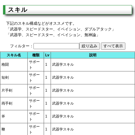
スキル
下記のスキル構成などがオススメです。
「武器学、スピードスター、イベイション、ダブルアタック」
「武器学、スピードスター、イベイション、無神論」
フィルター：
スキル名
種類
Lv
説明
サポー
格闘
1
武器学スキル
ト
サポー
短剣
1
武器学スキル
ト
サポー
片手剣
1
武器学スキル
ト
サポー
両手剣
1
武器学スキル
ト
サポー
斧
1
武器学スキル
ト
サポー
鞭
1
武器学スキル
ト