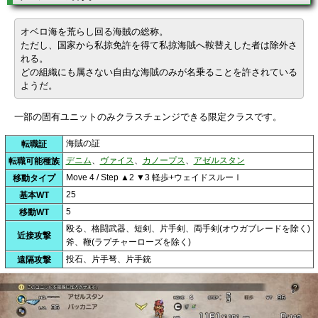
オベロ海を荒らし回る海賊の総称。
ただし、国家から私掠免許を得て私掠海賊へ鞍替えした者は除外さ
れる。
どの組織にも属さない自由な海賊のみが名乗ることを許されている
ようだ。
一部の固有ユニットのみクラスチェンジできる限定クラスです。
海賊の証
転職証
デニム
、
ヴァイス
、
カノープス
、
アゼルスタン
転職可能種族
Move 4 / Step ▲2 ▼3 軽歩+ウェイドスルーⅠ
移動タイプ
25
基本WT
5
移動WT
殴る、格闘武器、短剣、片手剣、両手剣(オウガブレードを除く)
近接攻撃
斧、鞭(ラプチャーローズを除く)
投石、片手弩、片手銃
遠隔攻撃