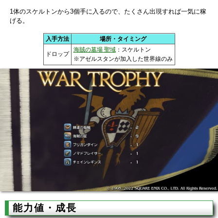
1体のスケルトンから3個手に入るので、たくさん出現すれば一気に稼
げる。
入手方法
場所・タイミング
海賊の墓場 聖域
：スケルトン
ドロップ
※アゼルスタンが加入した世界線のみ
能力値・成長