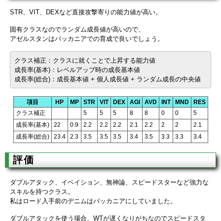
STR、VIT、DEXなど直接攻撃寄りの能力値が高い。
固有クラスなのでランダム成長値が高いので、
アゼルスタンはバッカニアでの育成で良いでしょう。
クラス補正：クラスに就くことで上昇する能力値
成長率(基本)：レベルアップ時の成長基本値
成長率(総合)：成長基本値 + 個人成長値 + ランダム成長の中央値
項目
HP
MP
STR
VIT
DEX
AGI
AVD
INT
MND
RES
クラス補正
5
5
5
8
8
0
0
5
成長率(基本)
22
0.9
2.2
2.2
2.2
2.1
2.2
2
2
2.1
成長率(総合)
23.4
2.3
3.5
3.5
3.5
3.4
3.5
3.3
3.3
3.4
評価
ダブルアタック、イベイション、無神論、スピードスターなど強力な
スキルを持つクラス。
私はロード入手前のデニムはバッカニアにしていました。
ダブルアタックを使う場合、WTが遅くなりがちなのでスピードスタ