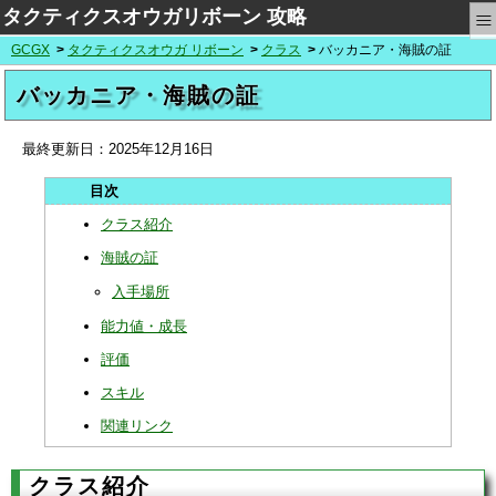
≡
タクティクスオウガリボーン 攻略
GCGX
タクティクスオウガ リボーン
クラス
バッカニア・海賊の証
バッカニア・海賊の証
最終更新日：
2025年12月16日
クラス紹介
海賊の証
入手場所
能力値・成長
評価
スキル
関連リンク
クラス紹介