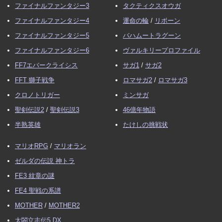
ファイナルファンタジー3
タクティクスオウガ
ファイナルファンタジー4
運命の輪
/
リボーン
ファイナルファンタジー5
バハムートラグーン
ファイナルファンタジー6
ヴァルキリープロファイル
FF7エバークライシス
サガ1
/
サガ2
FFT 獅子戦争
ロマサガ2
/
ロマサガ3
クロノトリガー
ミンサガ
聖剣伝説2
/
聖剣伝説3
46億年物語
半熟英雄
たけしの挑戦状
マリオRPG
/
マリオラン
ゼルダの伝説 神トラ
FE3 紋章の謎
FE4 聖戦の系譜
MOTHER
/
MOTHER2
太閤立志伝5 DX