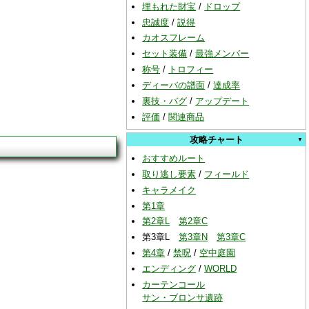
埋もれた財宝
/
ドロップ
忠誠度
/
説得
カオスフレーム
セット装備
/
最強メンバー
称号
/
トロフィー
ディーバの譜面
/
達成率
裏技・バグ
/
アップデート
評価
/
関連商品
攻略チャート
おすすめルート
取り逃し要素
/
フィールド
キャラメイク
第1章
第2章L
第2章C
第3章L
第3章N
第3章C
第4章
/
禁呪
/
空中庭園
エンディング
/
WORLD
カーテンコール
サン・ブロンサ遺跡