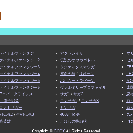
ァイナルファンタジー
アクトレイザー
マ
ァイナルファンタジー2
伝説のオウガバトル
ゼ
ァイナルファンタジー3
タクティクスオウガ
FE
ァイナルファンタジー4
運命の輪
/
リボーン
FE
ァイナルファンタジー5
バハムートラグーン
MO
ァイナルファンタジー6
ヴァルキリープロファイル
太閤
F7エバークライシス
サガ1
/
サガ2
忍
FT 獅子戦争
ロマサガ2
/
ロマサガ3
ロ
ロノトリガー
ミンサガ
ロ
剣伝説2
/
聖剣伝説3
46億年物語
ス
熟英雄
たけしの挑戦状
PR
Copyright ©
GCGX
All Rights Reserved.