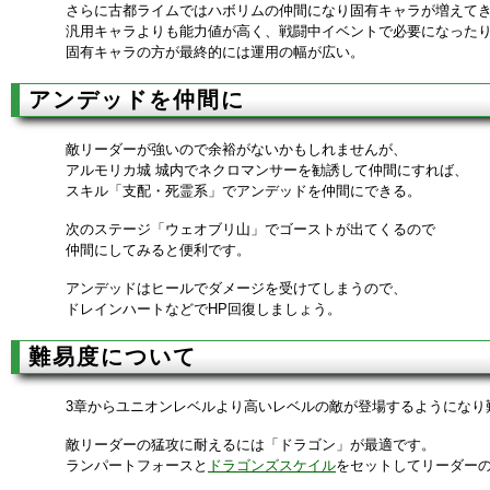
さらに古都ライムではハボリムの仲間になり固有キャラが増えて
汎用キャラよりも能力値が高く、戦闘中イベントで必要になった
固有キャラの方が最終的には運用の幅が広い。
アンデッドを仲間に
敵リーダーが強いので余裕がないかもしれませんが、
アルモリカ城 城内でネクロマンサーを勧誘して仲間にすれば、
スキル「支配・死霊系」でアンデッドを仲間にできる。
次のステージ「ウェオブリ山」でゴーストが出てくるので
仲間にしてみると便利です。
アンデッドはヒールでダメージを受けてしまうので、
ドレインハートなどでHP回復しましょう。
難易度について
3章からユニオンレベルより高いレベルの敵が登場するようになり
敵リーダーの猛攻に耐えるには「ドラゴン」が最適です。
ランパートフォースと
ドラゴンズスケイル
をセットしてリーダー