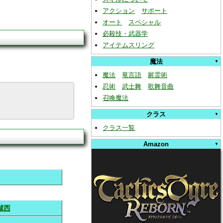
アクション
サポート
オート
スペシャル
必殺技・武器学
アイテムスリング
魔法
魔法
竜言語
屍霊術
忍術
武士舞
歌舞音曲
召喚魔法
クラス
クラス一覧
Amazon
城西