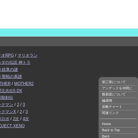
リオRPG
/
マリオラン
ルダの伝説 神トラ
3 紋章の謎
4 聖戦の系譜
第三章について
THER
/
MOTHER2
アンデッドを仲間に
立志伝5 DX
難易度について
者龍剣伝
編成例
ックマン
/
2
/
3
攻略チャート
ックマンX
/
2
/
3
関連リンク
パロボ
/
2次
/
4次
Home
OJECT XENO
Back to Top
Back