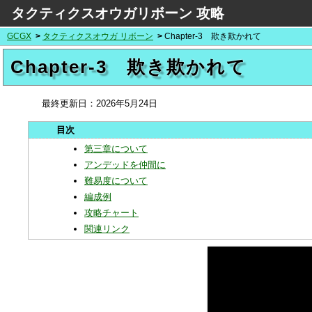
タクティクスオウガリボーン 攻略
GCGX
タクティクスオウガ リボーン
Chapter-3 欺き欺かれて
Chapter-3 欺き欺かれて
最終更新日：
2026年5月24日
第三章について
アンデッドを仲間に
難易度について
編成例
攻略チャート
関連リンク