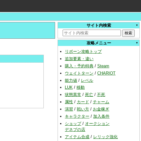
サイト内検索
攻略メニュー
リボーン攻略トップ
追加要素・違い
購入・予約特典
/
Steam
ウェイトターン
/
CHARIOT
能力値
/
レベル
LUK
/
移動
状態異常
/
死亡
/
不死
属性
/
カード
/
チャーム
演習
/
戦い方
/
お金稼ぎ
キャラクター
/
加入条件
ショップ
/
オークション
デネブの店
アイテム合成
/
レリック強化