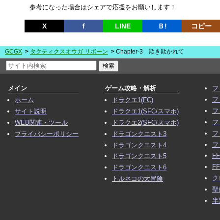
参考になった場合はシェアで応援をお願いします！
X
ｆ
LINE
Ｂ!
コピー
GCGX
タクティクスオウガ リボーン
Chapter-3 欺き欺かれて
メイン
ゲーム攻略・解析
フ
フ
ホーム
ドラクエ1(FC)
フ
サイト説明
ドラクエ1(SFC/スマホ)
フ
WEB関連・ツール
ドラクエ2(SFC/スマホ)
フ
プライバシーポリシー
ドラゴンクエスト3
フ
ドラゴンクエスト4
F
ドラゴンクエスト5
F
ドラゴンクエスト6
ク
トルネコの大冒険
聖
半