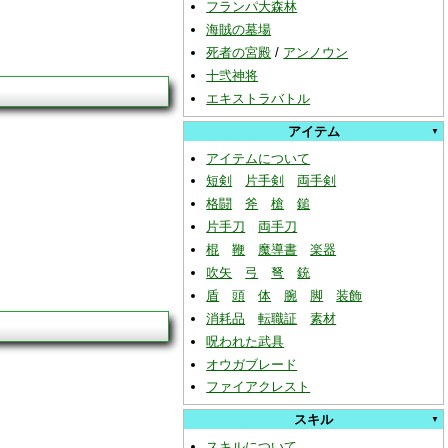
フランパ大森林
海賊の墓場
死者の宮殿
/
アンノウン
十弐神将
エキストラバトル
アイテム
アイテムについて
短剣
片手剣
両手剣
格闘
斧
槍
鎚
片手刀
両手刀
棍
鞭
魔導書
楽器
吹矢
弓
弩
銃
盾
頭
体
腕
脚
装飾
消耗品
転職証
素材
呪われた武具
オウガブレード
ファイアクレスト
スキル
スキルについて