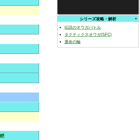
シリーズ攻略・解析
伝説のオウガバトル
タクティクスオウガ(SFC)
運命の輪
湖畔