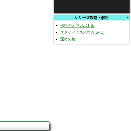
シリーズ攻略・解析
伝説のオウガバトル
タクティクスオウガ(SFC)
運命の輪