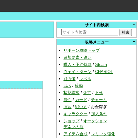
サイト内検索
攻略メニュー
リボーン攻略トップ
追加要素・違い
購入・予約特典
/
Steam
ウェイトターン
/
CHARIOT
能力値
/
レベル
LUK
/
移動
状態異常
/
死亡
/
不死
属性
/
カード
/
チャーム
演習
/
戦い方
/
お金稼ぎ
キャラクター
/
加入条件
ショップ
/
オークション
デネブの店
アイテム合成
/
レリック強化