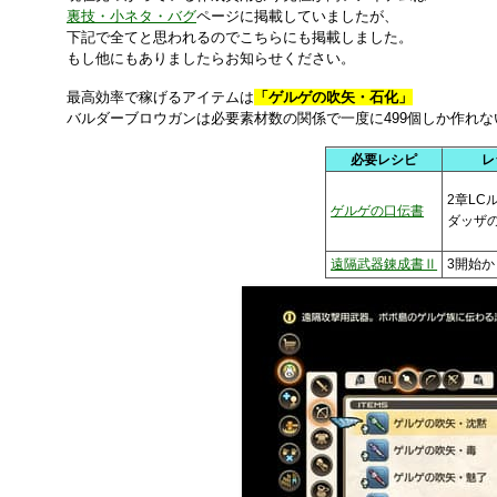
裏技・小ネタ・バグ
ページに掲載していましたが、
下記で全てと思われるのでこちらにも掲載しました。
もし他にもありましたらお知らせください。
最高効率で稼げるアイテムは
「ゲルゲの吹矢・石化」
バルダーブロウガンは必要素材数の関係で一度に499個しか作れ
必要レシピ
レ
2章LC
ゲルゲの口伝書
ダッザ
遠隔武器錬成書Ⅱ
3開始