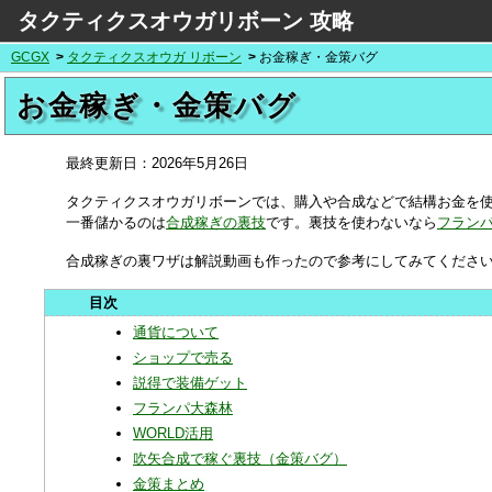
タクティクスオウガリボーン 攻略
GCGX
タクティクスオウガ リボーン
お金稼ぎ・金策バグ
お金稼ぎ・金策バグ
最終更新日：
2026年5月26日
タクティクスオウガリボーンでは、購入や合成などで結構お金を
一番儲かるのは
合成稼ぎの裏技
です。裏技を使わないなら
フラン
合成稼ぎの裏ワザは解説動画も作ったので参考にしてみてくださ
通貨について
ショップで売る
説得で装備ゲット
フランパ大森林
WORLD活用
吹矢合成で稼ぐ裏技（金策バグ）
金策まとめ