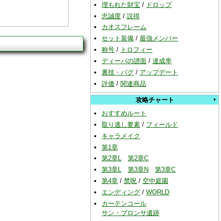
埋もれた財宝
/
ドロップ
忠誠度
/
説得
カオスフレーム
セット装備
/
最強メンバー
称号
/
トロフィー
ディーバの譜面
/
達成率
裏技・バグ
/
アップデート
評価
/
関連商品
攻略チャート
おすすめルート
取り逃し要素
/
フィールド
キャラメイク
第1章
第2章L
第2章C
第3章L
第3章N
第3章C
第4章
/
禁呪
/
空中庭園
エンディング
/
WORLD
カーテンコール
サン・ブロンサ遺跡