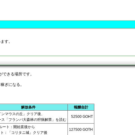
います。
ができる場所です。
な稼ぎになる。
解放条件
報酬合計
インマウスの丘」クリア後、
52500 GOHT
ース「フランパ大森林の狩猟解禁」を読む
Nルート：開始直後から
127500 GOTH
ート：「コリタニ城」クリア後