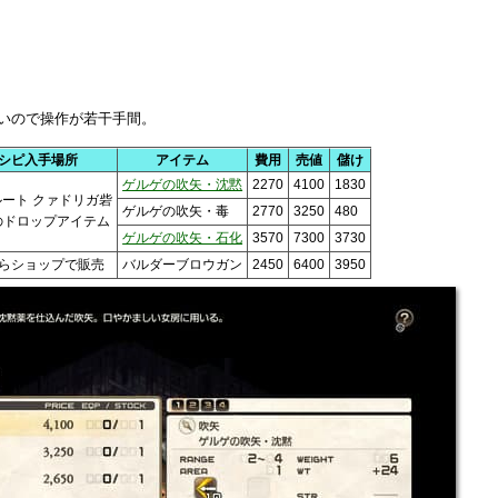
ないので操作が若干手間。
シピ入手場所
アイテム
費用
売値
儲け
ゲルゲの吹矢・沈黙
2270
4100
1830
ルート クァドリガ砦
ゲルゲの吹矢・毒
2770
3250
480
のドロップアイテム
ゲルゲの吹矢・石化
3570
7300
3730
からショップで販売
バルダーブロウガン
2450
6400
3950