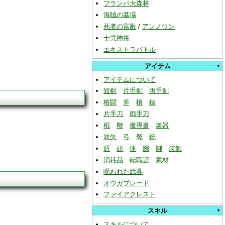
フランパ大森林
海賊の墓場
死者の宮殿
/
アンノウン
十弐神将
エキストラバトル
アイテム
アイテムについて
短剣
片手剣
両手剣
格闘
斧
槍
鎚
片手刀
両手刀
棍
鞭
魔導書
楽器
吹矢
弓
弩
銃
盾
頭
体
腕
脚
装飾
消耗品
転職証
素材
呪われた武具
オウガブレード
ファイアクレスト
スキル
スキルについて