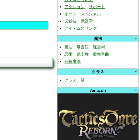
アクション
サポート
オート
スペシャル
必殺技・武器学
アイテムスリング
魔法
魔法
竜言語
屍霊術
忍術
武士舞
歌舞音曲
召喚魔法
クラス
クラス一覧
Amazon