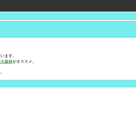
使います。
パ大森林
がオススメ。
い。