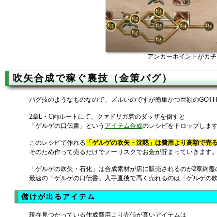
アンカーポイントがカチ
吹矢合成で稼ぐ裏技（金策バグ）
バグ技のようなものなので、ズルいのですが簡単かつ巨額のGOT
2章L・C両ルートにて、クァドリガ砦のダッザを倒すと
「ゲルゲの口伝書」という
アイテム合成
のレシピをドロップしま
このレシピで作れる
「ゲルゲの吹矢・沈黙」は費用より高額で売
そのため作って売るだけでノーリスクでお金が貯まっていきます
「ゲルゲの吹矢・石化」は合成素材が店に販売されるのが2章終盤
最速の「ゲルゲの口伝書」入手直後で高く売れるのは「ゲルゲの
儲けが出るアイテム
現在見つかっている作成費用より売値が高いアイテムは