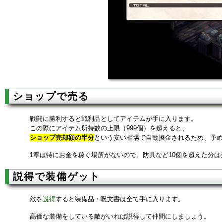
ショップで売る
戦闘に勝利すると戦利品としてアイテムが手に入ります。
この際にアイテム所持数の上限（999個）を超えると、
ショップ売却額の半分
という安い相場で自動換金されるため、予
1章は特にお金を稼ぐ場所がないので、防具など10個を超えた分
説得で装備ゲット
敵を
説得
すると装備品・呪文書は全て手に入ります。
高価な装備をしている敵がいれば説得して仲間にしましょう。