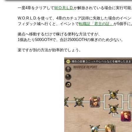
一度4章をクリアして
W.O.R.L.D.
が解放されている場合に実行可能
W.O.R.L.D.を使って、4章のカチュア説得に失敗した場合のイ
フィダック城へ行くと、イベントで
転職証「君主の証」
が5個手
拠点へ移動するだけで稼げる便利な方法ですが、
1個あたり500GOTHで、合計2500GOTHの稼ぎのため少ない。
楽ですが別の方法が効率的でしょう。