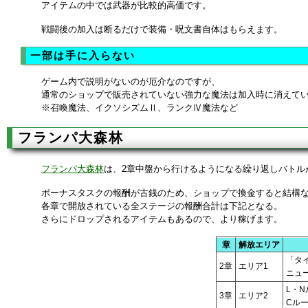
アイテムの中では武器が比較的高価です。
戦闘後の加入は断るだけで装備・呪文書自体はもらえます。
一部は手に入らない
ゲーム内で説明がないのが厄介なのですが、
通常のショップで販売されていない強力な魔法は加入時に消えて
※召喚魔法、イクソシズムⅡ、ランクⅣ魔法など
フランパ大森林
フランパ大森林
は、2章中盤から行けるようになる繰り返しバトル
ボーナスタスクの報酬が古銭のため、ショップで換金すると結構
各章で開放されている全ステージの報酬合計は下記となる。
さらにドロップされるアイテムもあるので、より稼げます。
章
解放エリア
「タ
2章
エリア1
ニュ
L・
3章
エリア2
Cル