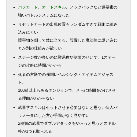
バフカード
、
オートスキル
、ノックバックなど運要素の
強いバトルシステムになった
リセットカードの出現位置もランダムすぎて戦術に組み
込みにくい
障害物を倒して敵に当てる、設置した魔法陣に誘い込む
とか別の仕組みが欲しい
ステージ数が多いのに難易度や制限のせいで、1ステー
ジの攻略に時間がかかる
死者の宮殿での強制レベルシンク・アイテムアジャス
ト。
100階以上もあるダンジョンで、さらに時間をかけさせ
る理由がわからない
武器学スキルはセットさせる必要はないと思う。個人パ
ラメータにした方が手間がなく見やすい
2種類の武器でダブルアタックをやろうと思うとスキル
枠が3つも取られる