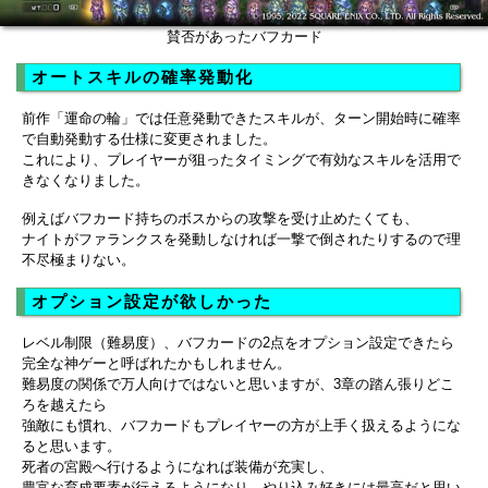
賛否があったバフカード
オートスキルの確率発動化
前作「運命の輪」では任意発動できたスキルが、ターン開始時に確率
で自動発動する仕様に変更されました。
これにより、プレイヤーが狙ったタイミングで有効なスキルを活用で
きなくなりました。
例えばバフカード持ちのボスからの攻撃を受け止めたくても、
ナイトがファランクスを発動しなければ一撃で倒されたりするので理
不尽極まりない。
オプション設定が欲しかった
レベル制限（難易度）、バフカードの2点をオプション設定できたら
完全な神ゲーと呼ばれたかもしれません。
難易度の関係で万人向けではないと思いますが、3章の踏ん張りどこ
ろを越えたら
強敵にも慣れ、バフカードもプレイヤーの方が上手く扱えるようにな
ると思います。
死者の宮殿へ行けるようになれば装備が充実し、
豊富な育成要素が行えるようになり、やり込み好きには最高だと思い