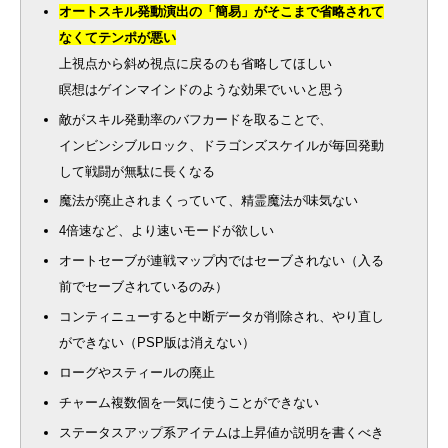
オートスキル発動演出の「簡易」がそこまで省略されて
なくてテンポが悪い
上視点から斜め視点に戻るのも省略してほしい
瞑想はゲインマインドのような効果でいいと思う
敵がスキル発動率のバフカードを取ることで、
インビンシブルロック、ドラゴンズスケイルが毎回発動
して戦闘が無駄に長くなる
魔法が廃止されまくっていて、精霊魔法が味気ない
4倍速など、より速いモードが欲しい
オートセーブが連戦マップ内ではセーブされない（入る
前でセーブされているのみ）
コンティニューすると中断データが削除され、やり直し
ができない（PSP版は消えない）
ローグやスティールの廃止
チャーム複数個を一気に使うことができない
ステータスアップ系アイテムは上昇値か説明を書くべき