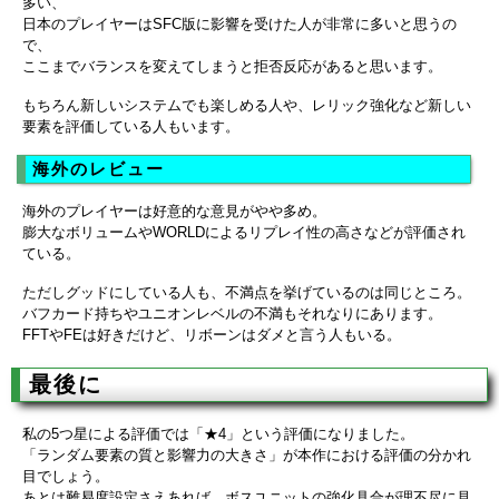
多い、
日本のプレイヤーはSFC版に影響を受けた人が非常に多いと思うの
で、
ここまでバランスを変えてしまうと拒否反応があると思います。
もちろん新しいシステムでも楽しめる人や、レリック強化など新しい
要素を評価している人もいます。
海外のレビュー
海外のプレイヤーは好意的な意見がやや多め。
膨大なボリュームやWORLDによるリプレイ性の高さなどが評価され
ている。
ただしグッドにしている人も、不満点を挙げているのは同じところ。
バフカード持ちやユニオンレベルの不満もそれなりにあります。
FFTやFEは好きだけど、リボーンはダメと言う人もいる。
最後に
私の5つ星による評価では「★4」という評価になりました。
「ランダム要素の質と影響力の大きさ」が本作における評価の分かれ
目でしょう。
あとは難易度設定さえあれば、ボスユニットの強化具合が理不尽に見