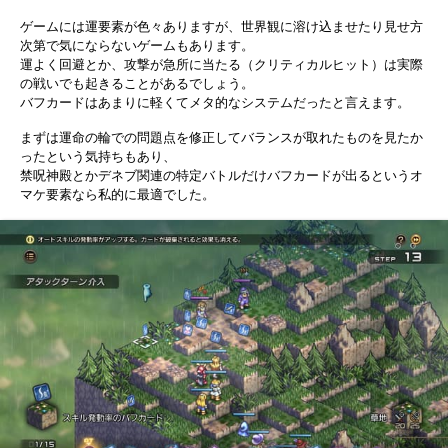
ゲームには運要素が色々ありますが、世界観に溶け込ませたり見せ方
次第で気にならないゲームもあります。
運よく回避とか、攻撃が急所に当たる（クリティカルヒット）は実際
の戦いでも起きることがあるでしょう。
バフカードはあまりに軽くてメタ的なシステムだったと言えます。
まずは運命の輪での問題点を修正してバランスが取れたものを見たか
ったという気持ちもあり、
禁呪神殿とかデネブ関連の特定バトルだけバフカードが出るというオ
マケ要素なら私的に最適でした。