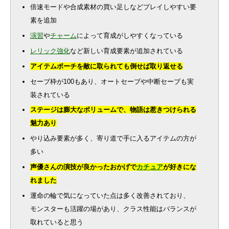
倍速モードや合成素材の買い足しなどプレイしやすい要
素を追加
演習
や
チャーム
によって育成がしやすくなっている
レリック強化
など新しい育成要素が追加されている
アイテムポーチを敵に取られても倒せば取り返せる
セーブ枠が100もあり、オートセーブや中断セーブも実
装されている
ステージは膨大なボリュームで、物語は惹きつけられる
魅力あり
やり込み要素が多く、寄り道で手に入るアイテムの方が
多い
声優さんの演技が良かったおかげで
カチュア
が好きにな
れました
運命の輪で気になっていた点は多く改善されており、
モンスターも活躍の場があり、クラス性能はバランスが
取れていると思う