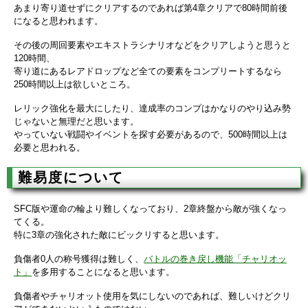
あまり寄り道せずにクリアするのであれば第4章クリアで80時間前後
になると思われます。
その後の周回要素やエキストラシナリオなどをクリアしようと思うと
120時間、
寄り道にあるレアドロップなど全ての要素をコンプリートするなら
250時間以上は欲しいところ。
レリック強化を最大にしたり、達成率のコンプはかなりのやり込み勢
じゃないと無理だと思います。
やっていない戦闘やイベントを探す必要があるので、500時間以上は
必要と思われる。
難易度について
SFC版や運命の輪より難しくなっており、2章終盤から敵が強くなっ
てくる。
特に3章の強化された敵にビックリすると思います。
負傷者0人の称号獲得は難しく、
バトルの巻き戻し機能「チャリオッ
ト」
を多用することになると思います。
負傷者やチャリオット使用を気にしないのであれば、難しいけどクリ