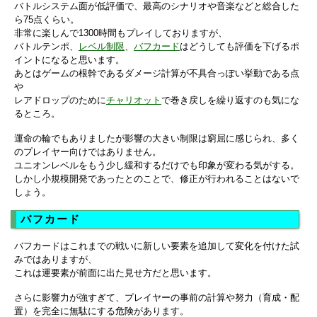
バトルシステム面が低評価で、最高のシナリオや音楽などと総合した
ら75点くらい。
非常に楽しんで1300時間もプレイしておりますが、
バトルテンポ、
レベル制限
、
バフカード
はどうしても評価を下げるポ
イントになると思います。
あとはゲームの根幹であるダメージ計算が不具合っぽい挙動である点
や
レアドロップのために
チャリオット
で巻き戻しを繰り返すのも気にな
るところ。
運命の輪でもありましたが影響の大きい制限は窮屈に感じられ、多く
のプレイヤー向けではありません。
ユニオンレベルをもう少し緩和するだけでも印象が変わる気がする。
しかし小規模開発であったとのことで、修正が行われることはないで
しょう。
バフカード
バフカードはこれまでの戦いに新しい要素を追加して変化を付けた試
みではありますが、
これは運要素が前面に出た見せ方だと思います。
さらに影響力が強すぎて、プレイヤーの事前の計算や努力（育成・配
置）を完全に無駄にする危険があります。