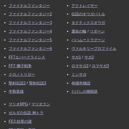
ファイナルファンタジー
アクトレイザー
ファイナルファンタジー2
伝説のオウガバトル
ファイナルファンタジー3
タクティクスオウガ
ファイナルファンタジー4
運命の輪
/
リボーン
ファイナルファンタジー5
バハムートラグーン
ファイナルファンタジー6
ヴァルキリープロファイル
FF7エバークライシス
サガ1
/
サガ2
FFT 獅子戦争
ロマサガ2
/
ロマサガ3
クロノトリガー
ミンサガ
聖剣伝説2
/
聖剣伝説3
46億年物語
半熟英雄
たけしの挑戦状
マリオRPG
/
マリオラン
ゼルダの伝説 神トラ
FE3 紋章の謎