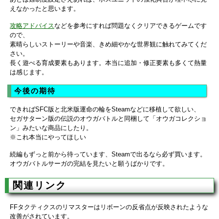
えなかったと思います。
攻略アドバイス
などを参考にすれば問題なくクリアできるゲームです
ので、
素晴らしいストーリーや音楽、きめ細やかな世界観に触れてみてくだ
さい。
長く遊べる育成要素もあります。本当に追加・修正要素も多くて熱量
は感じます。
今後の期待
できればSFC版と北米版運命の輪をSteamなどに移植して欲しい、
セガサターン版の伝説のオウガバトルと同梱して「オウガコレクショ
ン」みたいな商品にしたり。
※これ本当にやってほしい
続編もずっと前から待っています、Steamで出るなら必ず買います。
オウガバトルサーガの完結を見たいと願うばかりです。
関連リンク
FFタクティクスのリマスターはリボーンの反省点が反映されたような
改善がされています。