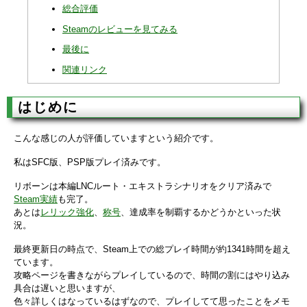
総合評価
Steamのレビューを見てみる
最後に
関連リンク
はじめに
こんな感じの人が評価していますという紹介です。
私はSFC版、PSP版プレイ済みです。
リボーンは本編LNCルート・エキストラシナリオをクリア済みで
Steam実績
も完了。
あとは
レリック強化
、
称号
、達成率を制覇するかどうかといった状
況。
最終更新日の時点で、Steam上での総プレイ時間が約1341時間を超え
ています。
攻略ページを書きながらプレイしているので、時間の割にはやり込み
具合は遅いと思いますが、
色々詳しくはなっているはずなので、プレイしてて思ったことをメモ