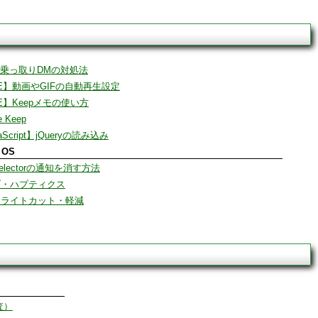
tter乗っ取りDMの対処法
NE】動画やGIFの自動再生設定
NE】Keepメモの使い方
e Keep
aScript】jQueryの読み込み
 OS
Selectorの通知を消す方法
ブ・ハプティクス
ーライトカット・軽減
査）