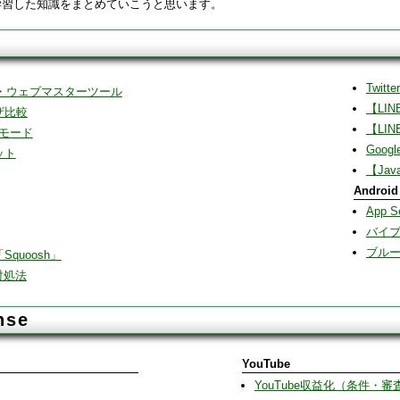
学習した知識をまとめていこうと思います。
Twi
対策・ウェブマスターツール
【LI
ザ比較
【LI
トモード
Googl
ット
【Jav
Android
App 
バイ
ブル
quoosh」
り対処法
nse
YouTube
YouTube収益化（条件・審