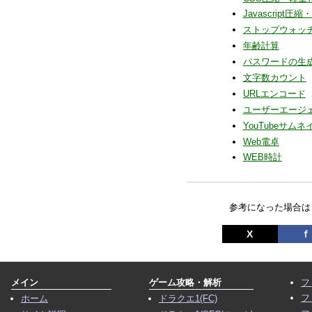
Javascript
ストップウォッ
年齢計算
パスワードの生
文字数カウント
URLエンコード
ユーザーエージ
YouTubeサム
Web電卓
WEB時計
参考になった場合は
X
ｆ
メイン
ゲーム攻略・解析
フ
フ
ホーム
ドラクエ1(FC)