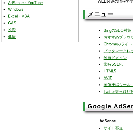
WEB関連の情報で
AdSense・YouTube
Windows
メニュー
Excel・VBA
GAS
投資
BingのSEO
健康
おすすめブラウ
Chromeのライ
ブックマークレ
独自ドメイン
常時SSL化
HTML5
AVIF
画像圧縮ツール「S
Twitter乗っ取
Google AdSe
AdSense
サイト審査