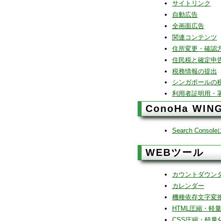
サイトリンク
自動広告
全画面広告
関連コンテンツ
住所変更・確認
住民税と確定申
税務情報の提出
シンガポールの
利用者証明用・
ConoHa WI
Search Con
WEBツール
カウントダウン
カレンダー
機種依存文字変
HTML圧縮・軽
CSS圧縮・軽量