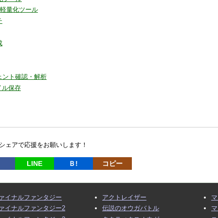
圧縮・軽量化ツール
チ
成
ェント確認・解析
ネイル保存
シェアで応援をお願いします！
LINE
Ｂ!
コピー
ァイナルファンタジー
アクトレイザー
マ
ァイナルファンタジー2
伝説のオウガバトル
マ