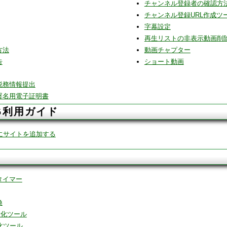
チャンネル登録者の確認方
チャンネル登録URL作成ツ
字幕設定
再生リストの非表示動画削
方法
動画チャプター
告
ショート動画
税務情報提出
署名用電子証明書
NG利用ガイド
soleにサイトを追加する
タイマー
換
量化ツール
化ツール