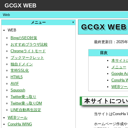
GCGX WEB
Web
メニュー
GCGX WEB
WEB
BingのSEO対策
最終更新日：
2025
おすすめブラウザ比較
Chromeライトモード
ブックマークレット
本サイト
独自ドメイン
メニュー
常時SSL化
Google A
HTML5
ConoHa
AVIF
WEBツー
Squoosh
Twitter乗っ取り
本サイトにつ
Twitter乗っ取りDM
LINE自動再生設定
当サイトはConoH
WEBツール
ホームページ作成や
ConoHa WING