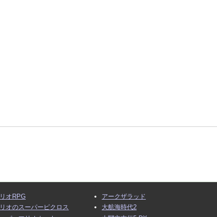
リオRPG
アークザラッド
リオのスーパーピクロス
大航海時代2