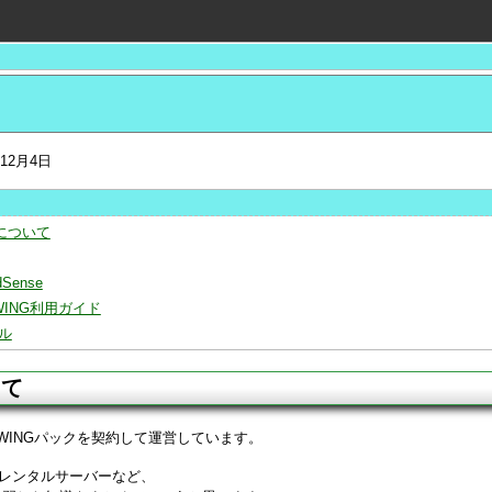
年12月4日
について
dSense
 WING利用ガイド
ル
いて
a WINGパックを契約して運営しています。
レンタルサーバーなど、