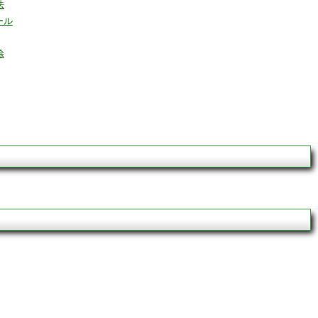
法
ール
除