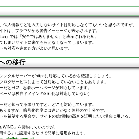
、個人情報などを入力しないサイトは対応しなくてもいいと思うのですが、
サイトは、ブラウザから警告メッセージが表示されます。
fari」では「安全ではありません」と表示されるため、
てしまいサイトに来てもらえなくなってしまいます。
トも対応を進めた方がよいと思います。
psへの移行
レンタルサーバーがhttpsに対応しているかを確認しましょう。
ブログサービスによっては対応していないこともあります。
ーだとFC2、忍者ホームページが対応しています。
ページは独自ドメインのSSL化は対応していない）
ーだと知ってる限りですと、どこも対応しています。
がありますが、暗号化強度には違いがなく無料ので十分です。
トを希望する場合や、サイトの信頼性の高さを証明したい場合に用いる。
Ha WING」を契約していますが、
利用する」に設定するだけで簡単に適用されます。
ha.jp/w/letsencrypt/