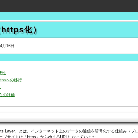
https化）
年4月16日
要性
httpsへの移行
L
からの評価
Sockets Layer）とは、インターネット上のデータの通信を暗号化する仕組み（
ェブサイトは「https」から始まるURLになっています。