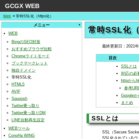
GCGX WEB
Web
常時SSL化（https化）
メニュー
常時SSL化（
WEB
BingのSEO対策
最終更新日：
2021
おすすめブラウザ比較
Chromeライトモード
ブックマークレット
SSLとは
独自ドメイン
対応の必
常時SSL化
httpから
HTML5
参考UR
AVIF
Google
Squoosh
まとめ
Twitter乗っ取り
Twitter乗っ取りDM
SSLとは
LINE自動再生設定
WEBツール
SSL（Secure 
ConoHa WING
SSL化されているウ