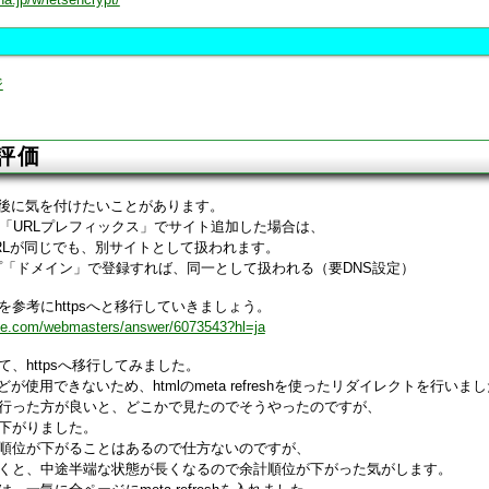
ジ
の評価
た後に気を付けたいことがあります。
oleにて「URLプレフィックス」でサイト追加した場合は、
降のURLが同じでも、別サイトとして扱われます。
プ「ドメイン」で登録すれば、同一として扱われる（要DNS設定）
参考にhttpsへと移行していきましょう。
gle.com/webmasters/answer/6073543?hl=ja
、httpsへ移行してみました。
どが使用できないため、htmlのmeta refreshを使ったリダイレクトを行いま
行った方が良いと、どこかで見たのでそうやったのですが、
下がりました。
順位が下がることはあるので仕方ないのですが、
くと、中途半端な状態が長くなるので余計順位が下がった気がします。