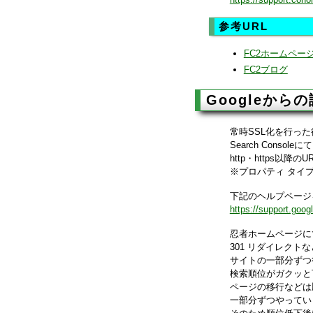
参考URL
FC2ホームペー
FC2ブログ
Googleから
常時SSL化を行っ
Search Cons
http・https以
※プロパティ タイ
下記のヘルプページを
https://support.goo
忍者ホームページにて
301 リダイレクトな
サイトの一部分ずつ
検索順位がガクッと
ページの移行などは
一部分ずつやってい