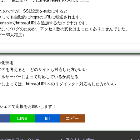
一気に全ページにmeta refreshを入れました。
たのですが、SSL設定を有効にすると
セスしても自動的にhttpsのURLに転送されます。
ConsoleでhttpsのURLを追加するだけで十分です。
ないブログのためか、アクセス数の変化はまったくありませんでした。
ザー30人程度）
号化技術
の面を考えると、どのサイトも対応した方がいい
ンタルサーバーによって対応しているか異なる
によっては、httpsのURLへのリダイレクト対応もした方がいい
シェアで応援をお願いします！
LINE
Ｂ!
コピー
ァイナルファンタジー
アクトレイザー
マ