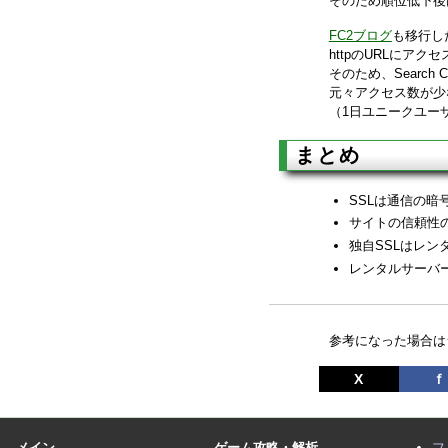
そのため順位低下後は、
FC2ブログ
も移行し
httpのURLにアク
そのため、Search 
元々アクセス数が少
（1日ユニークユー
まとめ
SSLは通信の暗
サイトの信頼性
独自SSLはレ
レンタルサーバー
参考になった場合は
X
ｆ
メイン
ゲーム攻略・解析
フ