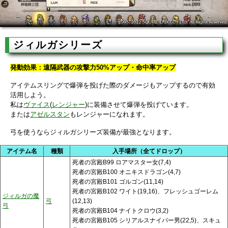
ジィルガシリーズ
発動効果：遠隔武器の攻撃力50%アップ・命中率アップ
アイテムスリングで爆弾を投げた際のダメージもアップするので有効
活用しよう。
私は
ヴァイス
(
レンジャー
)に装備させて爆弾を投げています。
または
アゼルスタン
もレンジャーになれます。
弓を使うならジィルガシリーズ装備が最強となります。
アイテム名
種類
入手場所（全てドロップ）
死者の宮殿B99 ロアマスター女(7,4)
死者の宮殿B100 オニキスドラゴン(4,7)
死者の宮殿B101 ゴルゴン(11,14)
死者の宮殿B102 ワイト(19,16)、フレッシュゴーレム
ジィルガの魔
弓
(12,13)
弓
死者の宮殿B104 ナイトクロウ(3,2)
死者の宮殿B105 シリアルスナイパー男(22,5)、スキュ