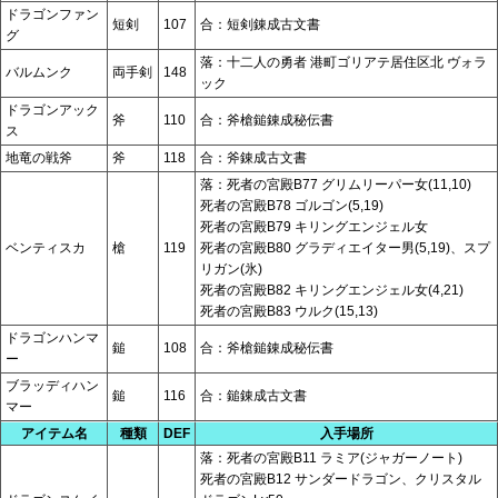
ドラゴンファン
短剣
107
合：短剣錬成古文書
グ
落：十二人の勇者 港町ゴリアテ居住区北 ヴォラ
バルムンク
両手剣
148
ック
ドラゴンアック
斧
110
合：斧槍鎚錬成秘伝書
ス
地竜の戦斧
斧
118
合：斧錬成古文書
落：死者の宮殿B77 グリムリーパー女(11,10)
死者の宮殿B78 ゴルゴン(5,19)
死者の宮殿B79 キリングエンジェル女
ベンティスカ
槍
119
死者の宮殿B80 グラディエイター男(5,19)、スプ
リガン(氷)
死者の宮殿B82 キリングエンジェル女(4,21)
死者の宮殿B83 ウルク(15,13)
ドラゴンハンマ
鎚
108
合：斧槍鎚錬成秘伝書
ー
ブラッディハン
鎚
116
合：鎚錬成古文書
マー
アイテム名
種類
DEF
入手場所
落：死者の宮殿B11 ラミア(ジャガーノート)
死者の宮殿B12 サンダードラゴン、クリスタル