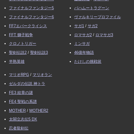
ファイナルファンタジー5
バハムートラグーン
ファイナルファンタジー6
ヴァルキリープロファイル
FF7エバークライシス
サガ1
/
サガ2
FFT 獅子戦争
ロマサガ2
/
ロマサガ3
クロノトリガー
ミンサガ
聖剣伝説2
/
聖剣伝説3
46億年物語
半熟英雄
たけしの挑戦状
マリオRPG
/
マリオラン
ゼルダの伝説 神トラ
FE3 紋章の謎
FE4 聖戦の系譜
MOTHER
/
MOTHER2
太閤立志伝5 DX
忍者龍剣伝