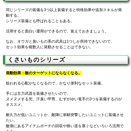
同じシリーズの装備を3つ以上装備すると特殊効果や追加スキルが発
動する。
シリーズ装備とも呼ばれることもある。
活用すると面白い運用ができるので、覚えておきましょう。
なお、オウガと臭いもの系の武具は1つしか所持できないので、
セット効果を複数人に発動させることはできない。
くさいものシリーズ
発動効果：敵のターゲットにならなくなる。
狙われる心配がなくなるので、かなり便利なセット装備。
手には主力武器を装備させたいので、
ヌメヌメする兜、汗臭い甲冑、むずがゆい篭手の3つを装備するのが
オススメ。
耐久力が低いユニットか、敵陣に単騎突撃したいユニットに装備させ
たい。
敵側にあるアイテムポーチの回収や狭い道を塞ぐなどいろいろ活用で