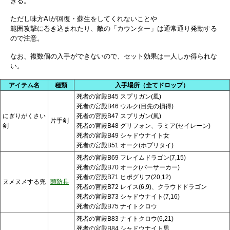
きる。
ただし味方AIが回復・蘇生をしてくれないことや
範囲攻撃に巻き込まれたり、敵の「カウンター」は通常通り発動する
ので注意。
なお、複数個の入手ができないので、セット効果は一人しか得られな
い。
アイテム名
種類
入手場所（全てドロップ）
死者の宮殿B45 スプリガン(風)
死者の宮殿B46 ウルク(目先の損得)
にぎりがくさい
死者の宮殿B47 スプリガン(風)
片手剣
剣
死者の宮殿B48 グリフォン、ラミア(セイレーン)
死者の宮殿B49 シャドウナイト女
死者の宮殿B51 オーク(ホプリタイ)
死者の宮殿B69 フレイムドラゴン(7,15)
死者の宮殿B70 オーク(バーサーカー)
死者の宮殿B71 ヒポグリフ(20,12)
ヌメヌメする兜
頭防具
死者の宮殿B72 レイス(6,9)、クラウドドラゴン
死者の宮殿B73 シャドウナイト(7,16)
死者の宮殿B75 ナイトクロウ
死者の宮殿B83 ナイトクロウ(6,21)
死者の宮殿B84 シャドウナイト男