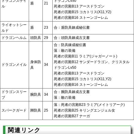
ドラゴンスケイ
ドラゴンLv50
盾
21
ル
死者の宮殿B13 アースドラゴン
死者の宮殿B15 コカトリス(X11,Y2)
死者の宮殿B16 ストーンゴーレム
ライオットシー
盾
23
合：盾防具錬成秘伝書
ルド
ドラゴンヘルム
頭防具
29
合：頭防具錬成古文書
合：防具錬成秘伝書
落：敵の装備
死者の宮殿B11 ラミア(ジャガーノート)
身体防
死者の宮殿B12 サンダードラゴン、クリスタル
ドラゴンメイル
34
具
ドラゴンLv50
死者の宮殿B13 アースドラゴン
死者の宮殿B15 コカトリス(X11,Y2)
死者の宮殿B16 ストーンゴーレム
ドラゴンスリー
合：腕防具錬成古文書
腕防具
34
ブ
落：敵の装備
落：死者の宮殿B23 ラミア(メイトリアーク)
スパークガード
脚防具
25
死者の宮殿B25 キリングエンジェル女
死者の宮殿B27 ナーガ
関連リンク