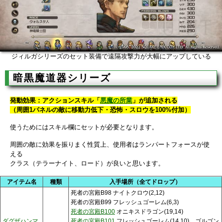
ジィルガシリーズのセット装備で遠隔攻撃力が大幅にアップしている
暗黒魔道器シリーズ
発動効果：アクションスキル「
悪魔の所業
」が追加される
（周囲1パネルの敵に移動力低下・恐怖・スロウを100%付加）
使うためにはスキル欄にセットが必要となります。
周囲の敵に効果を振りまく性質上、使用者はランパートフォースが使
える
クラス（テラーナイト、ロード）が良いと思います。
アイテム名
種類
入手場所（全てドロップ）
死者の宮殿B98 ナイトクロウ(2,12)
死者の宮殿B99 フレッシュゴーレム(6,3)
死者の宮殿B100
オニキスドラゴン(19,14)
ダグザハンマ
死者の宮殿B101
フレッシュゴーレム(14,10)、ゴルゴン