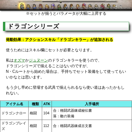
※セットが揃うとパラメータが大幅に上昇する
ドラゴンシリーズ
発動効果：アクションスキル「ドラゴンキラー」が追加される
使うためにはスキル欄にセットが必要となります。
私は
オズマ
か
ジュヌーン
のドラゴンキラーを使うので、
ドラゴンシリーズで揃えることはないのですが、
N・Cルートから始めた場合は、手持ちでセット装備をして使ってもい
いかなとは思います。
もう少し早めに登場する武具で揃えられるなら使い道はあったかもし
れない。
アイテム名
種類
ATK
入手場所
合：格闘武器錬成秘伝書
ドラゴンクロー
格闘
104
落：敵の装備
ドラゴンブレイ
格闘
112
合：格闘武器錬成古文書
ズ