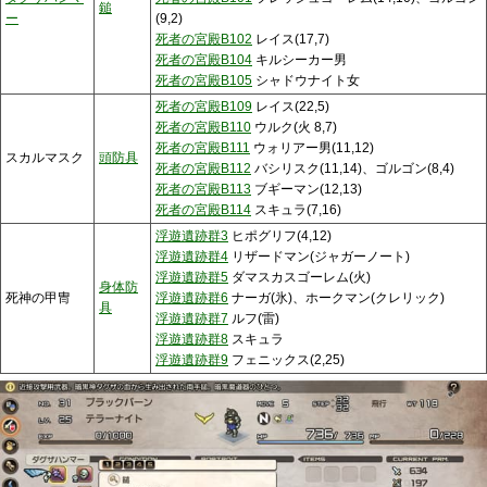
鎚
ー
(9,2)
死者の宮殿B102
レイス(17,7)
死者の宮殿B104
キルシーカー男
死者の宮殿B105
シャドウナイト女
死者の宮殿B109
レイス(22,5)
死者の宮殿B110
ウルク(火 8,7)
死者の宮殿B111
ウォリアー男(11,12)
スカルマスク
頭防具
死者の宮殿B112
バシリスク(11,14)、ゴルゴン(8,4)
死者の宮殿B113
ブギーマン(12,13)
死者の宮殿B114
スキュラ(7,16)
浮遊遺跡群3
ヒポグリフ(4,12)
浮遊遺跡群4
リザードマン(ジャガーノート)
浮遊遺跡群5
ダマスカスゴーレム(火)
身体防
死神の甲冑
浮遊遺跡群6
ナーガ(氷)、ホークマン(クレリック)
具
浮遊遺跡群7
ルフ(雷)
浮遊遺跡群8
スキュラ
浮遊遺跡群9
フェニックス(2,25)