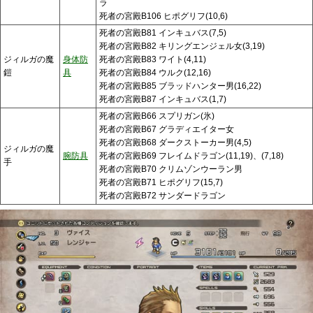
ラ
死者の宮殿B106 ヒポグリフ(10,6)
死者の宮殿B81 インキュバス(7,5)
死者の宮殿B82 キリングエンジェル女(3,19)
ジィルガの魔
身体防
死者の宮殿B83 ワイト(4,11)
鎧
具
死者の宮殿B84 ウルク(12,16)
死者の宮殿B85 ブラッドハンター男(16,22)
死者の宮殿B87 インキュバス(1,7)
死者の宮殿B66 スプリガン(氷)
死者の宮殿B67 グラディエイター女
死者の宮殿B68 ダークストーカー男(4,5)
ジィルガの魔
腕防具
死者の宮殿B69 フレイムドラゴン(11,19)、(7,18)
手
死者の宮殿B70 クリムゾンウーラン男
死者の宮殿B71 ヒポグリフ(15,7)
死者の宮殿B72 サンダードラゴン