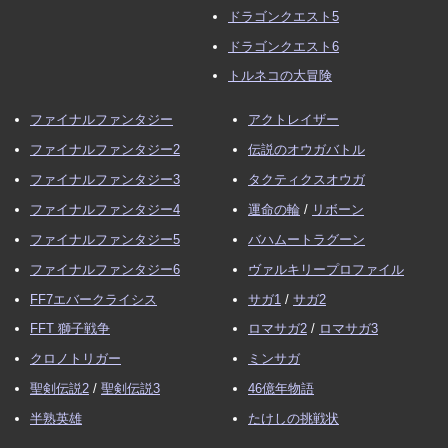
ドラゴンクエスト5
ドラゴンクエスト6
トルネコの大冒険
ファイナルファンタジー
アクトレイザー
ファイナルファンタジー2
伝説のオウガバトル
ファイナルファンタジー3
タクティクスオウガ
ファイナルファンタジー4
運命の輪
/
リボーン
ファイナルファンタジー5
バハムートラグーン
ファイナルファンタジー6
ヴァルキリープロファイル
FF7エバークライシス
サガ1
/
サガ2
FFT 獅子戦争
ロマサガ2
/
ロマサガ3
クロノトリガー
ミンサガ
聖剣伝説2
/
聖剣伝説3
46億年物語
半熟英雄
たけしの挑戦状