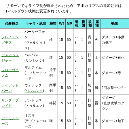
リボーンではライフ制が廃止されたため、アポカリプスの追加効果は
レベルダウン状態に変更されています。
射
範
攻
属
必殺技名
キャラ・武器
種類
WT
MP
効果
程
囲
種
性
バールゼフォ
フレイミン
ン
2-
貫
ダメージ+移動
槍
15
60
1
火
グデス
(ヴォルケイト
3
通
力低下
ス)
デスアベン
バルバス
2-
打
鎚
15
60
1
土
ダメージ+石化
ジャー
(サンシオン)
3
撃
マルティム
フローヴェ
片手
2-
打
(ニフリートソ
15
60
1
水
ダメージ+毒
ノム
剣
3
撃
ード)
ライアット
ヴォラック
両手
2-
切
15
60
1
風
2回攻撃+ヘヴィ
バーン
(
バルムンク
)
剣
3
断
ダメージ
サンダーブ
アンドラス
2-
打
格闘
15
60
1
雷
+直接攻撃力ダ
レイド
(トゥルエノ)
3
撃
ウン
オズマ
デーモンロ
2-
打
(ラプチャーロ
鞭
15
60
1
氷
ダメージ+魅了
ーズ
3
撃
ーズ)