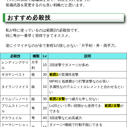
装備武器を変更するのも良い戦略だと思います。
おすすめ必殺技
私が特に使っているのは範囲2の必殺技です。
特に弩が一番早く習得できてオススメ。
逆にイマイチなのが全て射程1の技しかない「片手剣・斧・両手刀」
必殺技
種類
Lv
説明
レンディングゲイ
片手
10
2回攻撃でダメージが多め
ル
剣
ギガテンペスト
槍
30
範囲2
の雷属性攻撃
MP40と低燃費かつ打撃攻撃なのが良い
タイランツメイス
鎚
10
氷属性なのでユニットエレメントと合わせるとい
い
クリムゾンノート
鎚
30
範囲2攻撃
かつ威力も申し分ない
プリムストンヘイ
Lv20という早い段階から使用でき、
範囲2攻撃
が
弩
20
ル
できる
デスウェイル
弩
40
3回攻撃なため高威力
ドーマシーショッ
ダメージ+睡眠で行動不能にできる