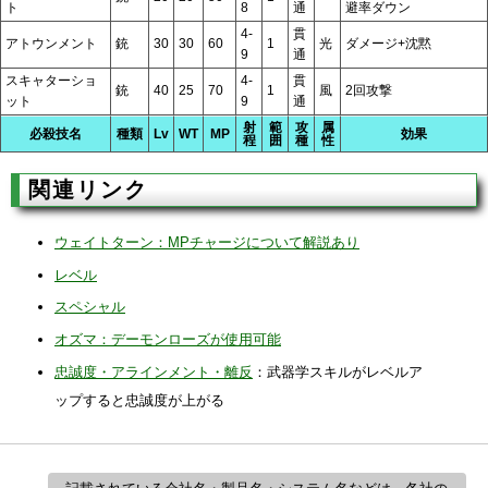
ト
8
通
避率ダウン
4-
貫
アトウンメント
銃
30
30
60
1
光
ダメージ+沈黙
9
通
スキャターショ
4-
貫
銃
40
25
70
1
風
2回攻撃
ット
9
通
射
範
攻
属
必殺技名
種類
Lv
WT
MP
効果
程
囲
種
性
関連リンク
ウェイトターン：MPチャージについて解説あり
レベル
スペシャル
オズマ：デーモンローズが使用可能
忠誠度・アラインメント・離反
：武器学スキルがレベルア
ップすると忠誠度が上がる