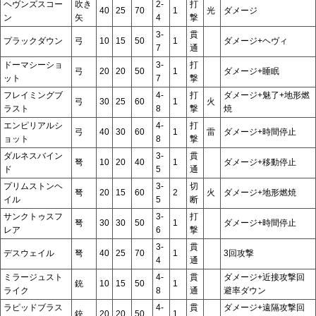
ヘヴンズスコー
吹き
2-
打
40
25
70
1
光
ダメージ
ン
矢
4
撃
3-
貫
プラックダウン
弓
10
15
50
1
ダメージ+ヘヴィ
7
通
ドーマシーショ
3-
打
弓
20
20
50
1
ダメージ+睡眠
ット
7
撃
フレイミングブ
4-
打
ダメージ+魅了+地形燃
弓
30
25
60
1
火
ラスト
8
撃
焼
エンピリアルシ
4-
打
弓
40
30
60
1
雷
ダメージ+時間停止
ョット
8
撃
ダルネスバイン
3-
貫
弩
10
20
40
1
ダメージ+移動停止
ド
5
通
プリムストンヘ
3-
切
弩
20
15
60
2
火
ダメージ+地形燃焼
イル
5
断
サンクトゥスフ
3-
打
弩
30
30
50
1
ダメージ+時間停止
レア
6
撃
3-
貫
デスウェイル
弩
40
25
70
1
3回攻撃
4
通
ミラージュスト
4-
貫
ダメージ+近接攻撃回
銃
10
15
50
1
ライク
8
通
避率ダウン
ラピッドブラス
4-
貫
ダメージ+遠隔攻撃回
銃
20
20
50
1