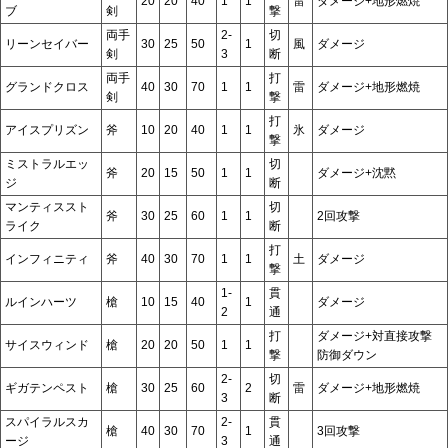
20
20
40
1
1
雷
ダメージ+地形燃焼
ブ
剣
撃
両手
2-
切
リーンセイバー
30
25
50
1
風
ダメージ
剣
3
断
両手
打
グランドクロス
40
30
70
1
1
雷
ダメージ+地形燃焼
剣
撃
打
アイスプリズン
斧
10
20
40
1
1
氷
ダメージ
撃
ミストラルエッ
切
斧
20
15
50
1
1
ダメージ+沈黙
ジ
断
マンティススト
切
斧
30
25
60
1
1
2回攻撃
ライク
断
打
インフィニティ
斧
40
30
70
1
1
土
ダメージ
撃
1-
貫
ルインハーツ
槍
10
15
40
1
ダメージ
2
通
打
ダメージ+対直接攻撃
サイスウィンド
槍
20
20
50
1
1
撃
防御ダウン
2-
切
ギガテンペスト
槍
30
25
60
2
雷
ダメージ+地形燃焼
3
断
スパイラルスカ
2-
貫
槍
40
30
70
1
3回攻撃
ージ
3
通