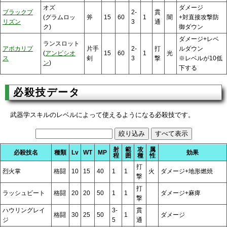
オズ
ダメージ
ブラックプ
2-
貫
(グラムロッ
斧
15
60
1
闇
+対直接攻撃防
リズン
3
通
ク)
御ダウン
ダメージ+レベ
ランスロット
アポカリプ
片手
2-
打
ルダウン
(
アンビシオ
15
60
1
光
ス
剣
3
撃
※レベルが10低
ン
)
下する
必殺技データ
武器学スキルのレベルによって使えるようになる必殺技です。
射
範
攻
属
必殺技名
種類
Lv
WT
MP
効果
程
囲
種
性
打
烈火掌
格闘
10
15
40
1
1
火
ダメージ+地形燃焼
撃
打
ラッシュビート
格闘
20
20
50
1
1
ダメージ+麻痺
撃
ハウリングレイ
3-
貫
格闘
30
25
50
1
ダメージ
ジ
5
通