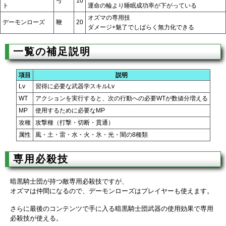
弓
10
ト
運命の輪より睡眠成功率が下がっている
オズマの専用技
デーモンローズ
鞭
20
ダメージ+魅了でしばらく無力化できる
一覧の補足説明
項目
説明
Lv
習得に必要な武器学スキルLv
WT
アクションを実行すると、次の行動への必要WTが数値分増える
MP
使用するために必要なMP
攻種
攻撃種（打撃・切断・貫通）
属性
風・土・雷・水・火・氷・光・闇の8種類
専用必殺技
暗黒騎士団が持つ敵専用必殺技ですが、
オズマは仲間になるので、デーモンローズはプレイヤーも使えます。
さらに最後のコンテンツで手に入る暗黒騎士団武器の使用効果で専用
必殺技が使える。