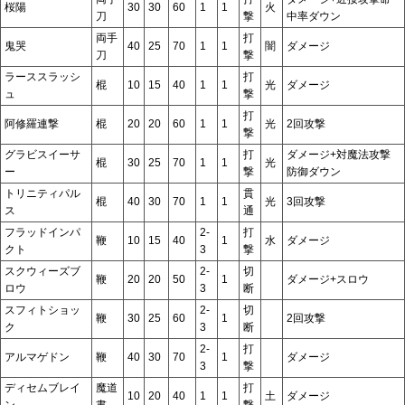
桜陽
30
30
60
1
1
火
刀
撃
中率ダウン
両手
打
鬼哭
40
25
70
1
1
闇
ダメージ
刀
撃
ラーススラッシ
打
棍
10
15
40
1
1
光
ダメージ
ュ
撃
打
阿修羅連撃
棍
20
20
60
1
1
光
2回攻撃
撃
グラビスイーサ
打
ダメージ+対魔法攻撃
棍
30
25
70
1
1
光
ー
撃
防御ダウン
トリニティパル
貫
棍
40
30
70
1
1
光
3回攻撃
ス
通
フラッドインパ
2-
打
鞭
10
15
40
1
水
ダメージ
クト
3
撃
スクウィーズブ
2-
切
鞭
20
20
50
1
ダメージ+スロウ
ロウ
3
断
スフィトショッ
2-
切
鞭
30
25
60
1
2回攻撃
ク
3
断
2-
打
アルマゲドン
鞭
40
30
70
1
ダメージ
3
撃
ディセムブレイ
魔道
打
10
20
40
1
1
土
ダメージ
ン
書
撃