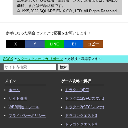
記載されている会社名・製品名・システム名などは、各社の
商標、または登録商標です。
© 1995,2022 SQUARE ENIX CO., LTD. All Rights Reserved.
参考になった場合はシェアで応援をお願いします！
X
ｆ
LINE
Ｂ!
コピー
GCGX
タクティクスオウガ リボーン
必殺技・武器学スキル
メイン
ゲーム攻略・解析
ホーム
ドラクエ1(FC)
サイト説明
ドラクエ1(SFC/スマホ)
WEB関連・ツール
ドラクエ2(SFC/スマホ)
プライバシーポリシー
ドラゴンクエスト3
ドラゴンクエスト4