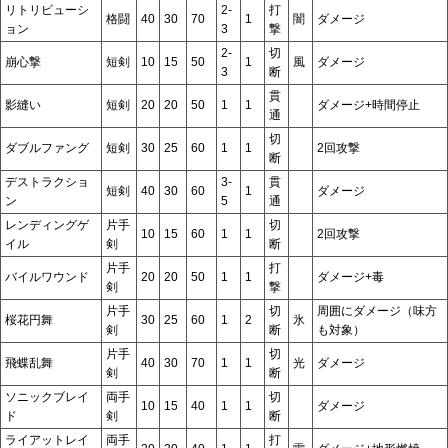
リトリビューシ
2-
打
格闘
40
30
70
1
闇
ダメージ
ョン
3
撃
2-
切
崩心撃
短剣
10
15
50
1
風
ダメージ
3
断
貫
影縫い
短剣
20
20
50
1
1
ダメージ+時間停止
通
切
ダブルファング
短剣
30
25
60
1
1
2回攻撃
断
デストラクショ
3-
貫
短剣
40
30
60
1
ダメージ
ン
5
通
レンディングゲ
片手
切
10
15
60
1
1
2回攻撃
イル
剣
断
片手
打
バイルワウンド
20
20
50
1
1
ダメージ+毒
剣
撃
片手
切
周囲にダメージ（味方
桜花円舞
30
25
60
1
2
氷
剣
断
も対象）
片手
切
飛蝶乱舞
40
30
70
1
1
光
ダメージ
剣
断
ソニックブレイ
両手
切
10
15
40
1
1
ダメージ
ド
剣
断
ライアットレイ
両手
打