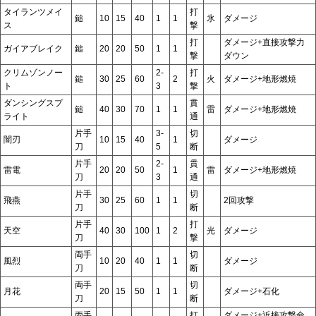
タイランツメイ
打
鎚
10
15
40
1
1
氷
ダメージ
ス
撃
打
ダメージ+直接攻撃力
ガイアブレイク
鎚
20
20
50
1
1
撃
ダウン
クリムゾンノー
2-
打
鎚
30
25
60
2
火
ダメージ+地形燃焼
ト
3
撃
ダンシングスプ
貫
鎚
40
30
70
1
1
雷
ダメージ+地形燃焼
ライト
通
片手
3-
切
闇刃
10
15
40
1
ダメージ
刀
5
断
片手
2-
貫
雷電
20
20
50
1
雷
ダメージ+地形燃焼
刀
3
通
片手
切
飛燕
30
25
60
1
1
2回攻撃
刀
断
片手
打
天空
40
30
100
1
2
光
ダメージ
刀
撃
両手
切
風烈
10
20
40
1
1
ダメージ
刀
断
両手
切
月花
20
15
50
1
1
ダメージ+石化
刀
断
両手
打
ダメージ+近接攻撃命