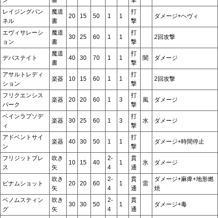
レイジングパン
魔道
打
20
15
50
1
1
ダメージ+ヘヴィ
ネル
書
撃
エヴィサレーシ
魔道
打
30
25
60
1
1
2回攻撃
ョン
書
撃
魔道
打
デバステイト
40
30
70
1
1
闇
ダメージ
書
撃
アサルトレディ
打
楽器
10
15
60
1
1
2回攻撃
ション
撃
フリクエンシス
打
楽器
20
20
60
1
3
風
ダメージ
パーク
撃
ベインラプソデ
打
楽器
30
25
60
1
3
水
ダメージ
ィ
撃
アドベントサイ
打
楽器
40
30
50
1
1
ダメージ+時間停止
ン
撃
フリジットブレ
吹き
2-
貫
10
15
40
1
氷
ダメージ
ス
矢
4
通
吹き
2-
貫
ダメージ+麻痺+地形燃
ビナムショット
20
20
60
1
雷
矢
4
通
焼
ベノムスティン
吹き
2-
貫
30
30
50
1
ダメージ+毒
グ
矢
4
通