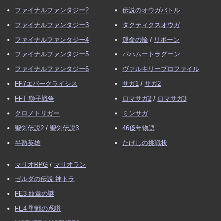
ファイナルファンタジー2
伝説のオウガバトル
ファイナルファンタジー3
タクティクスオウガ
ファイナルファンタジー4
運命の輪
/
リボーン
ファイナルファンタジー5
バハムートラグーン
ファイナルファンタジー6
ヴァルキリープロファイル
FF7エバークライシス
サガ1
/
サガ2
FFT 獅子戦争
ロマサガ2
/
ロマサガ3
クロノトリガー
ミンサガ
聖剣伝説2
/
聖剣伝説3
46億年物語
半熟英雄
たけしの挑戦状
マリオRPG
/
マリオラン
ゼルダの伝説 神トラ
FE3 紋章の謎
FE4 聖戦の系譜