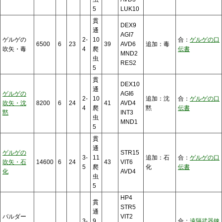
5
LUK10
貫
DEX9
通
AGI7
ゲルゲの
2-
10
合：
ゲルゲの口
6500
6
23
39
AVD6
追加：毒
吹矢・毒
4
爬
伝書
MND2
虫
RES2
5
貫
DEX10
通
ゲルゲの
AGI6
2-
10
追加：沈
合：
ゲルゲの口
吹矢・沈
8200
6
24
41
AVD4
4
爬
黙
伝書
黙
INT3
虫
MND1
5
貫
通
ゲルゲの
STR15
3-
11
追加：石
合：
ゲルゲの口
吹矢・石
14600
6
24
43
VIT6
5
爬
化
伝書
化
AVD4
虫
5
HP4
貫
STR5
通
バルダー
VIT2
3-
9
合：
遠隔武器錬