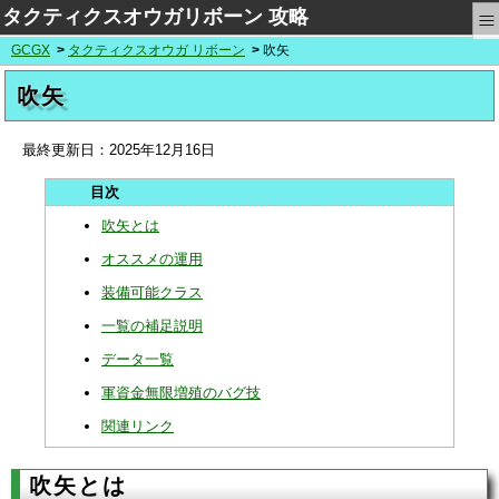
≡
タクティクスオウガリボーン 攻略
GCGX
タクティクスオウガ リボーン
吹矢
吹矢
最終更新日：
2025年12月16日
吹矢とは
オススメの運用
装備可能クラス
一覧の補足説明
データ一覧
軍資金無限増殖のバグ技
関連リンク
吹矢とは