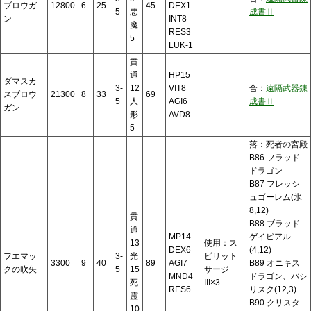
ブロウガ
12800
6
25
45
DEX1
5
悪
成書Ⅱ
ン
INT8
魔
RES3
5
LUK-1
貫
通
HP15
ダマスカ
3-
12
VIT8
合：
遠隔武器錬
スブロウ
21300
8
33
69
5
人
AGI6
成書Ⅱ
ガン
形
AVD8
5
落：死者の宮殿
B86 フラッド
ドラゴン
B87 フレッシ
ュゴーレム(氷
8,12)
貫
B88 ブラッド
通
MP14
ゲイビアル
13
使用：ス
DEX6
(4,12)
フエマッ
3-
光
ピリット
3300
9
40
89
AGI7
B89 オニキス
クの吹矢
5
15
サージ
MND4
ドラゴン、バシ
死
III×3
RES6
リスク(12,3)
霊
B90 クリスタ
10