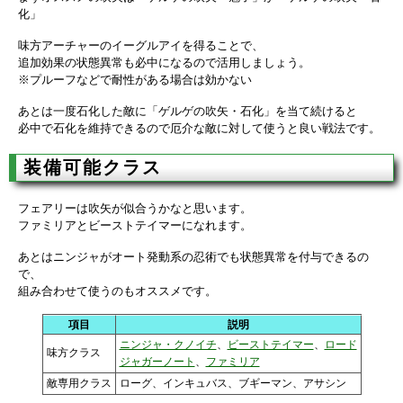
化」
味方アーチャーのイーグルアイを得ることで、
追加効果の状態異常も必中になるので活用しましょう。
※プルーフなどで耐性がある場合は効かない
あとは一度石化した敵に「ゲルゲの吹矢・石化」を当て続けると
必中で石化を維持できるので厄介な敵に対して使うと良い戦法です。
装備可能クラス
フェアリーは吹矢が似合うかなと思います。
ファミリアとビーストテイマーになれます。
あとはニンジャがオート発動系の忍術でも状態異常を付与できるの
で、
組み合わせて使うのもオススメです。
項目
説明
ニンジャ・クノイチ
、
ビーストテイマー
、
ロード
味方クラス
ジャガーノート
、
ファミリア
敵専用クラス
ローグ、インキュバス、ブギーマン、アサシン