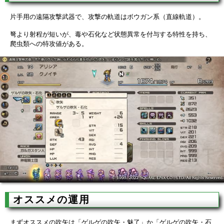
片手用の遠隔攻撃武器で、攻撃の軌道はボウガン系（直線軌道）。
弩より射程が短いが、毒や石化など状態異常を付与する特性を持ち、
爬虫類への特攻値がある。
オススメの運用
まずオススメの吹矢は「ゲルゲの吹矢・魅了」か「ゲルゲの吹矢・石