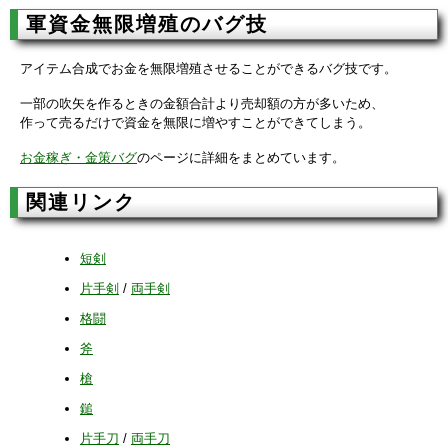
軍資金無限増殖のバグ技
アイテム合成でお金を無限増殖させることができるバグ技です。
一部の吹矢を作るときの金額合計より売却額の方が多いため、
作って売るだけで資金を無限に増やすことができてしまう。
お金稼ぎ・金策バグ
のページに詳細をまとめています。
関連リンク
短剣
片手剣
/
両手剣
格闘
斧
槍
鎚
片手刀
/
両手刀