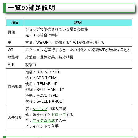
一覧の補足説明
項目
説明
ショップで販売されている場合の価格
買値
売却する場合は半額
重
重量。WEIGHT。装備するとWTが数値分増える
WT
アクションを実行すると、次の行動への必要WTが数値分増える
攻撃種
攻撃種、属性効果、特攻効果
ATK
攻撃力
増幅：BOOST SKILL
追加：ADDITIONAL
使用：ITEM ABILITY
特殊効果
戦闘：BATTLE ABILITY
移動：MOVE TYPE
射程：SPELL RANGE
店：
ショップ
で購入可能
落：敵を倒すと
ドロップ
する
入手場所
合：
アイテム合成
で入手
イ：イベントで入手