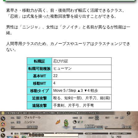
素早さ・移動力が高く、前・後衛問わず幅広く活躍できるクラス。
「忍術」は式鬼を操った複数回攻撃を繰り出すことができる。
男性は「ニンジャ」、女性は「クノイチ」と名前が異なるが性能は一
緒。
人間専用クラスのため、カノープスやユーリアはクラスチェンジでき
ない。
忍びの証
転職証
ヒューマン
転職可能種族
22
基本WT
4
移動WT
Move 5 / Step ▲3 ▼4 軽歩
移動タイプ
殴る、短剣(一部)、片手刀、鎚(扇)
近接攻撃
手裏剣、片手弓、片手弩
遠隔攻撃