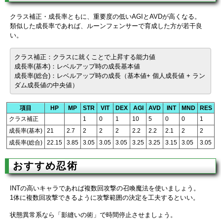
クラス補正・成長率ともに、重要度の低いAGIとAVDが高くなる。
類似した成長率であれば、ルーンフェンサーで育成した方が若干良
い。
クラス補正：クラスに就くことで上昇する能力値
成長率(基本)：レベルアップ時の成長基本値
成長率(総合)：レベルアップ時の成長（基本値+ 個人成長値 + ラン
ダム成長値の中央値）
項目
HP
MP
STR
VIT
DEX
AGI
AVD
INT
MND
RES
クラス補正
1
0
1
10
5
0
0
1
成長率(基本)
21
2.7
2
2
2
2.2
2.2
2.1
2
2
成長率(総合)
22.15
3.85
3.05
3.05
3.05
3.25
3.25
3.15
3.05
3.05
おすすめ忍術
INTの高いキャラであれば複数回攻撃の召喚魔法を使いましょう。
1体に複数回攻撃できるように攻撃範囲の決定を工夫するといい。
状態異常系なら「影縫いの術」で時間停止させましょう。