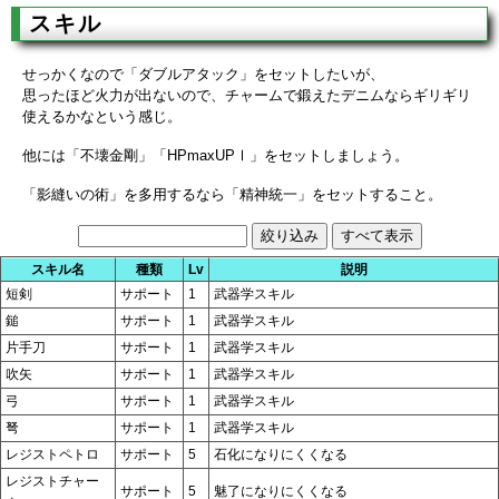
スキル
せっかくなので「ダブルアタック」をセットしたいが、
思ったほど火力が出ないので、チャームで鍛えたデニムならギリギリ
使えるかなという感じ。
他には「不壊金剛」「HPmaxUPⅠ」をセットしましょう。
「影縫いの術」を多用するなら「精神統一」をセットすること。
スキル名
種類
Lv
説明
短剣
サポート
1
武器学スキル
鎚
サポート
1
武器学スキル
片手刀
サポート
1
武器学スキル
吹矢
サポート
1
武器学スキル
弓
サポート
1
武器学スキル
弩
サポート
1
武器学スキル
レジストペトロ
サポート
5
石化になりにくくなる
レジストチャー
サポート
5
魅了になりにくくなる