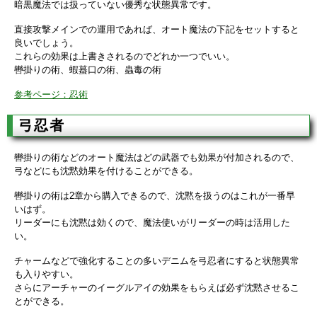
暗黒魔法では扱っていない優秀な状態異常です。
直接攻撃メインでの運用であれば、オート魔法の下記をセットすると
良いでしょう。
これらの効果は上書きされるのでどれか一つでいい。
轡掛りの術、蝦蟇口の術、蟲毒の術
参考ページ：忍術
弓忍者
轡掛りの術などのオート魔法はどの武器でも効果が付加されるので、
弓などにも沈黙効果を付けることができる。
轡掛りの術は2章から購入できるので、沈黙を扱うのはこれが一番早
いはず。
リーダーにも沈黙は効くので、魔法使いがリーダーの時は活用した
い。
チャームなどで強化することの多いデニムを弓忍者にすると状態異常
も入りやすい。
さらにアーチャーのイーグルアイの効果をもらえば必ず沈黙させるこ
とができる。