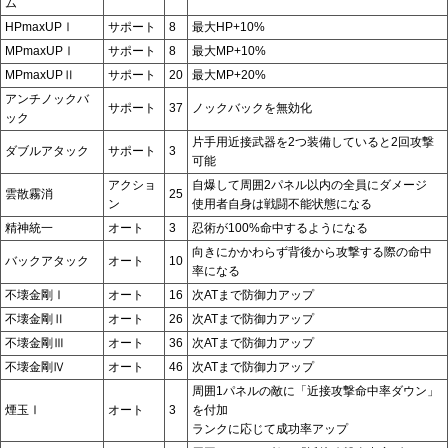
ム
HPmaxUPⅠ
サポート
8
最大HP+10%
MPmaxUPⅠ
サポート
8
最大MP+10%
MPmaxUPⅡ
サポート
20
最大MP+20%
アンチノックバ
サポート
37
ノックバックを無効化
ック
片手用近接武器を2つ装備していると2回攻撃
ダブルアタック
サポート
3
可能
アクショ
自爆して周囲2パネル以内の全員にダメージ
雲散霧消
25
ン
使用者自身は戦闘不能状態になる
精神統一
オート
3
忍術が100%命中するようになる
向きにかかわらず背後から攻撃する際の命中
バックアタック
オート
10
率になる
不壊金剛Ⅰ
オート
16
次ATまで防御力アップ
不壊金剛Ⅱ
オート
26
次ATまで防御力アップ
不壊金剛Ⅲ
オート
36
次ATまで防御力アップ
不壊金剛Ⅳ
オート
46
次ATまで防御力アップ
周囲1パネルの敵に「近接攻撃命中率ダウン」
煙玉Ⅰ
オート
3
を付加
ランクに応じて成功率アップ