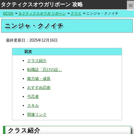
≡
タクティクスオウガリボーン 攻略
GCGX
タクティクスオウガ リボーン
クラス
ニンジャ・クノイチ
ニンジャ・クノイチ
最終更新日：
2025年12月16日
クラス紹介
転職証「忍びの証」
能力値・成長
おすすめ忍術
弓忍者
スキル
関連リンク
クラス紹介