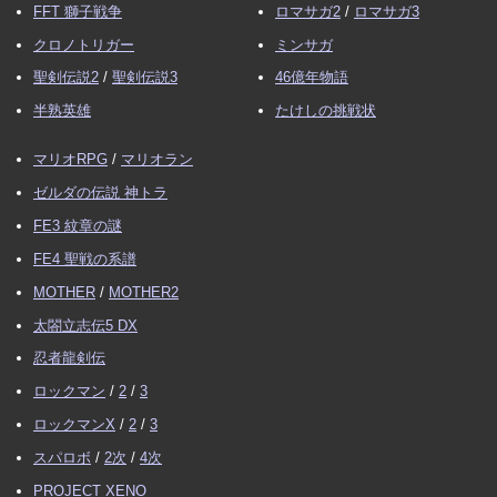
FFT 獅子戦争
ロマサガ2
/
ロマサガ3
クロノトリガー
ミンサガ
聖剣伝説2
/
聖剣伝説3
46億年物語
半熟英雄
たけしの挑戦状
マリオRPG
/
マリオラン
ゼルダの伝説 神トラ
FE3 紋章の謎
FE4 聖戦の系譜
MOTHER
/
MOTHER2
太閤立志伝5 DX
忍者龍剣伝
ロックマン
/
2
/
3
ロックマンX
/
2
/
3
スパロボ
/
2次
/
4次
PROJECT XENO