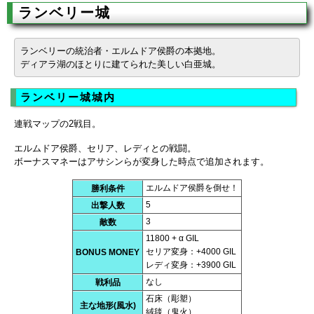
ランベリー城
ランベリーの統治者・エルムドア侯爵の本拠地。
ディアラ湖のほとりに建てられた美しい白亜城。
ランベリー城城内
連戦マップの2戦目。
エルムドア侯爵、セリア、レディとの戦闘。
ボーナスマネーはアサシンらが変身した時点で追加されます。
エルムドア侯爵を倒せ！
勝利条件
5
出撃人数
3
敵数
11800 + α GIL
セリア変身：+4000 GIL
BONUS MONEY
レディ変身：+3900 GIL
なし
戦利品
石床（彫塑）
主な地形(風水)
絨毯（鬼火）