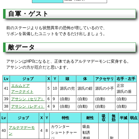
自軍・ゲスト
前のステージよりも状態異常の恐怖が増しているので、
リボンを装備したユニットをできるだけ出しましょう。
敵データ
アサシンはHP0になると、正体であるアルテマデーモンに変身する。
アサシンの方が厄介だと思います。
Lv
ジョブ
X
Y
頭
体
アクセサリ
右手・左手
エルムドア
正宗
41
5
10
源氏の兜
源氏の鎧
源氏の小手
アークナイト
源氏の盾
39
アサシン（セリア）
6
9
(自動)
(自動)
(自動)
(自動)
38
アサシン（レディ）
4
9
(自動)
(自動)
(自動)
(自動)
吸
無
Lv
ジョブ
X
Y
特性
耐性
半減
弱点
収
効
カウンター
吸血
アルテマデーモ
40
4
8
ショートチャー
勧誘
ン
ジ
透明
聖