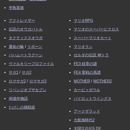
半熟英雄
アクトレイザー
マリオRPG
伝説のオウガバトル
マリオのスーパーピクロス
タクティクスオウガ
スーパーマリオカート
運命の輪
/
リボーン
マリオラン
バハムートラグーン
ゼルダの伝説 神トラ
ヴァルキリープロファイル
FE3 紋章の謎
サガ1
/
サガ2
FE4 聖戦の系譜
ロマサガ2
/
ロマサガ3
MOTHER
/
MOTHER2
リベンジオブザセブン
カービィボウル
46億年物語
パイロットウイングス
たけしの挑戦状
アークザラッド
大航海時代2
太閤立志伝5 DX