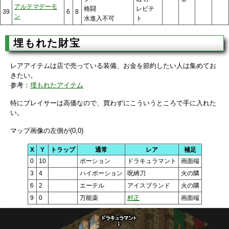
アルテマデーモ
格闘
レビテ
39
6
8
ン
水進入不可
ト
埋もれた財宝
レアアイテムは店で売っている装備、お金を節約したい人は集めてお
きたい。
参考：
埋もれたアイテム
特にブレイサーは高価なので、買わずにこういうところで手に入れた
い。
マップ画像の左側が(0,0)
X
Y
トラップ
通常
レア
補足
0
10
ポーション
ドラキュラマント
画面端
3
4
ハイポーション
呪縛刀
火の隣
6
2
エーテル
アイスブランド
火の隣
9
0
万能薬
村正
画面端