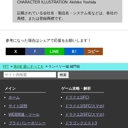
CHARACTER ILLUSTRATION: Akihiko Yoshida
記載されている会社名・製品名・システム名などは、各社の
商標、または登録商標です。
参考になった場合はシェアで応援をお願いします！
X
ｆ
LINE
Ｂ!
コピー
FFT
第4章 愛にすべてを
ランベリー城 城門前
メイン
ゲーム攻略・解析
ホーム
ドラクエ1(FC)
サイト説明
ドラクエ1(SFC/スマホ)
WEB関連・ツール
ドラクエ2(SFC/スマホ)
プライバシーポリシー
ドラゴンクエスト3