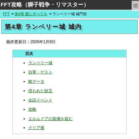
≡
FFT攻略（獅子戦争・リマスター）
FFT
第4章 愛にすべてを
ランベリー城 城門前
第4章 ランベリー城 城内
最終更新日：
2026年1月9日
ランベリー城
自軍・ゲスト
敵データ
埋もれた財宝
会話イベント
攻略
エルムドアの装備を盗む
クリア後