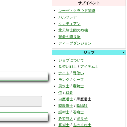
サブイベント
レーゼ・クラウド関連
バルフレア
クレティアン
北天騎士団の危機
賢者の贈り物
ディープダンジョン
ジョブ
ジョブについて
見習い戦士
/
アイテム士
ナイト
/
弓使い
モンク
/
シーフ
風水士
/
竜騎士
侍
/
忍者
白魔道士
/
黒魔道士
時魔道士
/
陰陽師
話術士
/
召喚士
吟遊詩人
/
踊り子
算術士
/
ものまね士