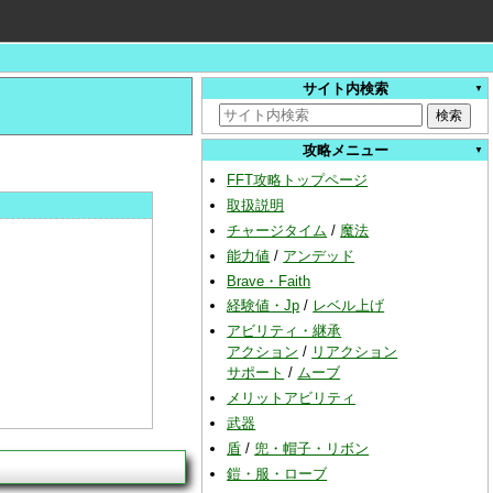
サイト内検索
攻略メニュー
FFT攻略トップページ
取扱説明
チャージタイム
/
魔法
能力値
/
アンデッド
Brave・Faith
経験値・Jp
/
レベル上げ
アビリティ・継承
アクション
/
リアクション
サポート
/
ムーブ
メリットアビリティ
武器
盾
/
兜・帽子・リボン
鎧・服・ローブ