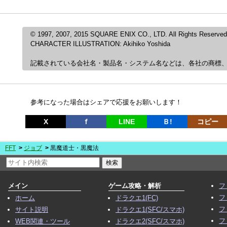
© 1997, 2007, 2015 SQUARE ENIX CO., LTD. All Rights Reserved
CHARACTER ILLUSTRATION: Akihiko Yoshida
記載されている会社名・製品名・システム名などは、各社の商標
参考になった場合はシェアで応援をお願いします！
X
ｆ
LINE
Ｂ!
コピー
FFT
ジョブ
黒魔道士・黒魔法
メイン
ゲーム攻略・解析
フ
フ
ホーム
ドラクエ1(FC)
フ
サイト説明
ドラクエ1(SFC/スマホ)
フ
WEB関連・ツール
ドラクエ2(SFC/スマホ)