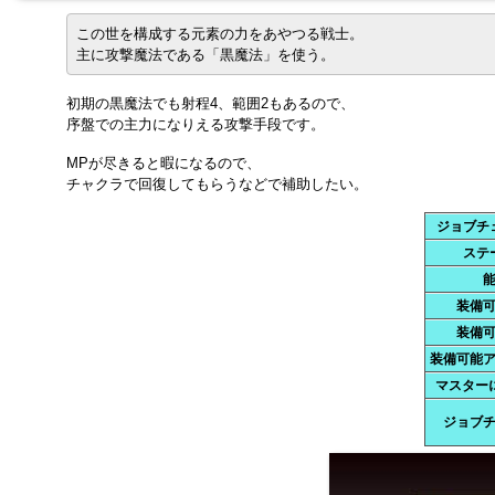
この世を構成する元素の力をあやつる戦士。
主に攻撃魔法である「黒魔法」を使う。
初期の黒魔法でも射程4、範囲2もあるので、
序盤での主力になりえる攻撃手段です。
MPが尽きると暇になるので、
チャクラで回復してもらうなどで補助したい。
ジョブチ
ステ
装備
装備
装備可能
マスター
ジョブ