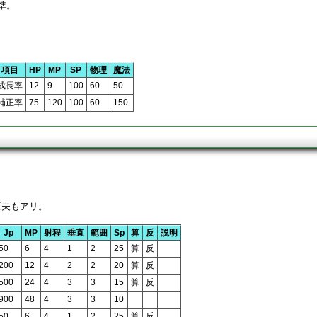
準。
項目
HP
MP
SP
物理
魔法
成長率
12
9
100
60
50
補正率
75
120
100
60
150
工夫もアリ。
Jp
MP
射程
垂直
範囲
Sp
算
反
説明
50
6
4
1
2
25
算
反
200
12
4
2
2
20
算
反
500
24
4
3
3
15
算
反
900
48
4
3
3
10
50
6
4
1
2
25
算
反