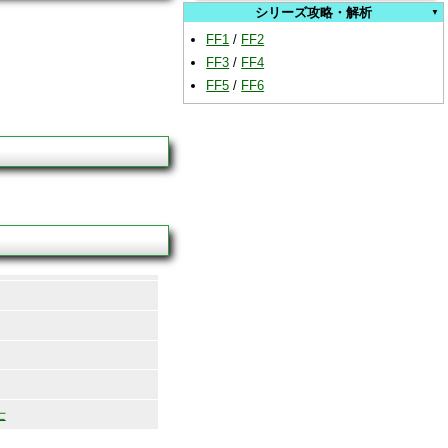
シリーズ攻略・解析
FF1
/
FF2
FF3
/
FF4
FF5
/
FF6
士