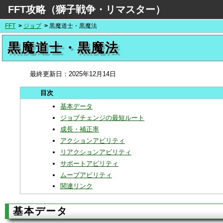
FFT攻略（獅子戦争・リマスター）
FFT
ジョブ
黒魔道士・黒魔法
黒魔道士・黒魔法
最終更新日：
2025年12月14日
基本データ
ジョブチェンジの最短ルート
成長・補正率
アクションアビリティ
リアクションアビリティ
サポートアビリティ
ムーブアビリティ
関連リンク
基本データ