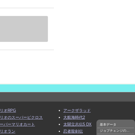
リオRPG
アークザラッド
リオのスーパーピクロス
大航海時代2
ーパーマリオカート
太閤立志伝5 DX
基本データ
ジョブチェンジの最短ルート
リオラン
忍者龍剣伝