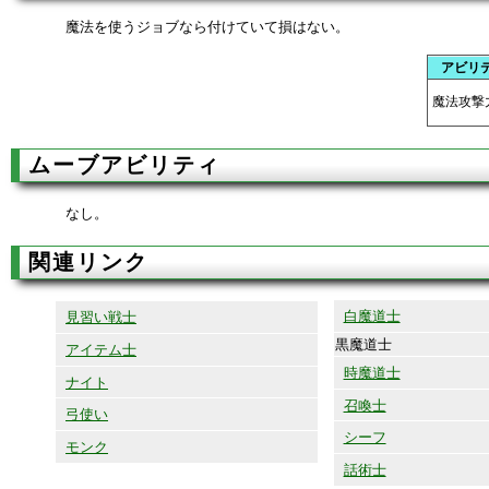
魔法を使うジョブなら付けていて損はない。
アビリ
魔法攻撃
ムーブアビリティ
なし。
関連リンク
白魔道士
見習い戦士
黒魔道士
アイテム士
時魔道士
ナイト
召喚士
弓使い
シーフ
モンク
話術士