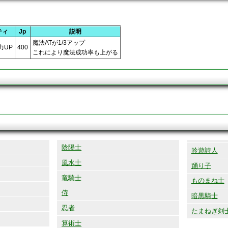
ティ
Jp
説明
魔法ATが1/3アップ
力UP
400
これにより魔法成功率も上がる
陰陽士
吟遊詩人
風水士
踊り子
竜騎士
ものまね士
侍
暗黒騎士
忍者
たまねぎ剣
算術士