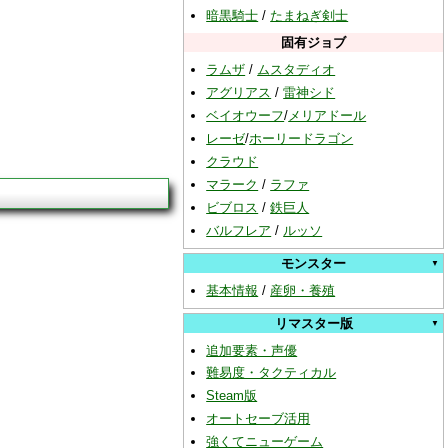
暗黒騎士
/
たまねぎ剣士
固有ジョブ
ラムザ
/
ムスタディオ
アグリアス
/
雷神シド
ベイオウーフ
/
メリアドール
レーゼ
/
ホーリードラゴン
クラウド
マラーク
/
ラファ
ビブロス
/
鉄巨人
バルフレア
/
ルッソ
モンスター
基本情報
/
産卵・養殖
リマスター版
追加要素・声優
難易度・タクティカル
Steam版
オートセーブ活用
強くてニューゲーム