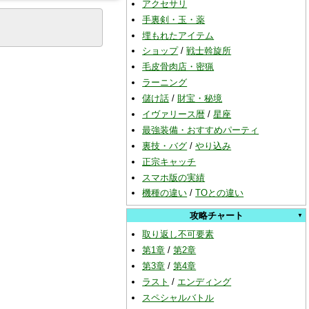
アクセサリ
手裏剣・玉・薬
埋もれたアイテム
ショップ
/
戦士斡旋所
毛皮骨肉店・密猟
ラーニング
儲け話
/
財宝・秘境
イヴァリース暦
/
星座
最強装備・おすすめパーティ
裏技・バグ
/
やり込み
正宗キャッチ
スマホ版の実績
機種の違い
/
TOとの違い
攻略チャート
取り返し不可要素
第1章
/
第2章
第3章
/
第4章
ラスト
/
エンディング
スペシャルバトル