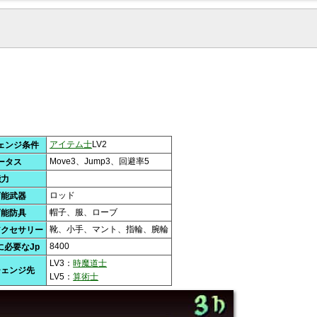
アイテム士
LV2
ェンジ条件
Move3、Jump3、回避率5
ータス
能力
ロッド
可能武器
帽子、服、ローブ
可能防具
靴、小手、マント、指輪、腕輪
アクセサリー
8400
に必要なJp
LV3：
時魔道士
チェンジ先
LV5：
算術士