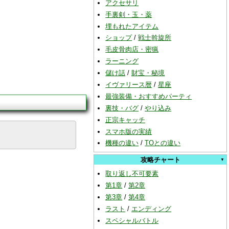
アクセサリ
手裏剣・玉・薬
埋もれたアイテム
ショップ
/
戦士斡旋所
毛皮骨肉店・密猟
ラーニング
儲け話
/
財宝・秘境
イヴァリース暦
/
星座
最強装備・おすすめパーティ
裏技・バグ
/
やり込み
正宗キャッチ
スマホ版の実績
機種の違い
/
TOとの違い
攻略チャート
取り返し不可要素
第1章
/
第2章
第3章
/
第4章
ラスト
/
エンディング
スペシャルバトル