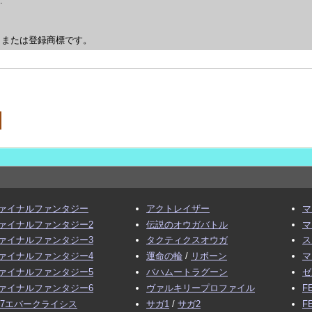
.
、または登録商標です。
ァイナルファンタジー
アクトレイザー
マ
ァイナルファンタジー2
伝説のオウガバトル
マ
ァイナルファンタジー3
タクティクスオウガ
ス
ァイナルファンタジー4
運命の輪
/
リボーン
マ
ァイナルファンタジー5
バハムートラグーン
ゼ
ァイナルファンタジー6
ヴァルキリープロファイル
F
F7エバークライシス
サガ1
/
サガ2
F