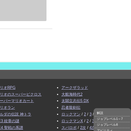
リオRPG
アークザラッド
リオのスーパーピクロス
大航海時代2
ーパーマリオカート
太閤立志伝5 DX
リオラン
忍者龍剣伝
解説
ルダの伝説 神トラ
ロックマン
/
2
/
3
/
4
ジョブレベル1～7
E3 紋章の謎
ロックマンX
/
2
/
3
ジョブレベル8
E4 聖戦の系譜
スパロボ
/
2次
/
4次
アビリティ