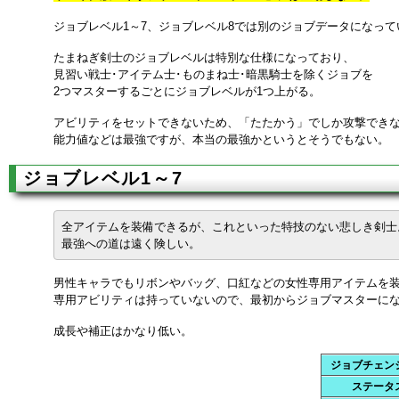
ジョブレベル1～7、ジョブレベル8では別のジョブデータになって
たまねぎ剣士のジョブレベルは特別な仕様になっており、
見習い戦士･アイテム士･ものまね士･暗黒騎士を除くジョブを
2つマスターするごとにジョブレベルが1つ上がる。
アビリティをセットできないため、「たたかう」でしか攻撃でき
能力値などは最強ですが、本当の最強かというとそうでもない。
ジョブレベル1～7
全アイテムを装備できるが、これといった特技のない悲しき剣士
最強への道は遠く険しい。
男性キャラでもリボンやバッグ、口紅などの女性専用アイテムを
専用アビリティは持っていないので、最初からジョブマスターに
成長や補正はかなり低い。
ジョブチェン
ステータ