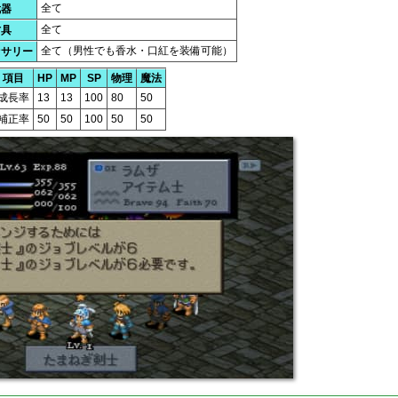
全て
武器
全て
防具
全て（男性でも香水・口紅を装備可能）
セサリー
項目
HP
MP
SP
物理
魔法
成長率
13
13
100
80
50
補正率
50
50
100
50
50