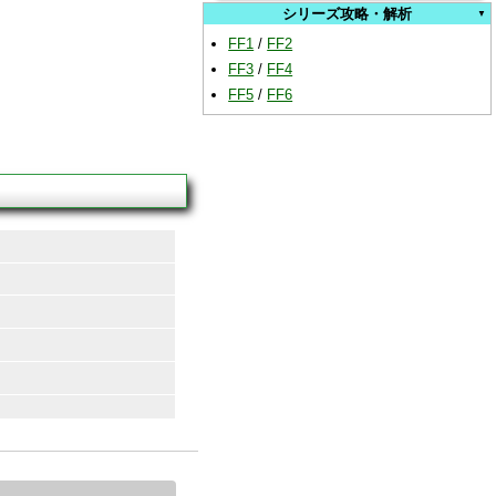
シリーズ攻略・解析
FF1
/
FF2
FF3
/
FF4
FF5
/
FF6