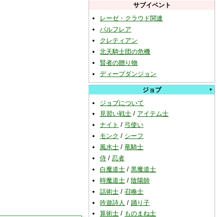
サブイベント
レーゼ・クラウド関連
バルフレア
クレティアン
北天騎士団の危機
賢者の贈り物
ディープダンジョン
ジョブ
ジョブについて
見習い戦士
/
アイテム士
ナイト
/
弓使い
モンク
/
シーフ
風水士
/
竜騎士
侍
/
忍者
白魔道士
/
黒魔道士
時魔道士
/
陰陽師
話術士
/
召喚士
吟遊詩人
/
踊り子
算術士
/
ものまね士