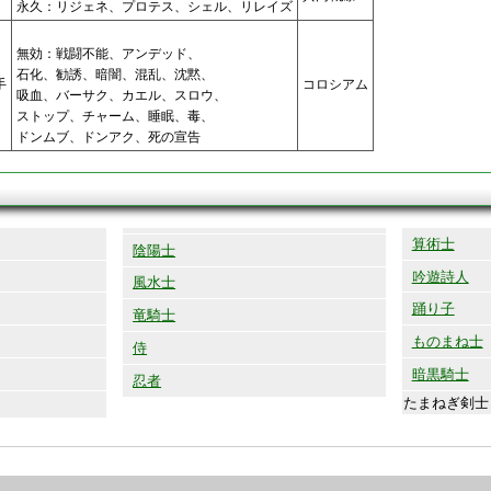
永久：リジェネ、プロテス、シェル、リレイズ
無効：戦闘不能、アンデッド、
石化、勧誘、暗闇、混乱、沈黙、
手
コロシアム
吸血、バーサク、カエル、スロウ、
ストップ、チャーム、睡眠、毒、
ドンムブ、ドンアク、死の宣告
算術士
陰陽士
吟遊詩人
風水士
踊り子
竜騎士
ものまね士
侍
暗黒騎士
忍者
たまねぎ剣士