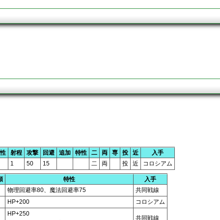
性
射程
攻撃
回避
追加
特性
二
両
専
投
近
入手
1
50
15
二
両
投
近
コロシアム
類
特性
入手
物理回避率80、魔法回避率75
共同戦線
HP+200
コロシアム
HP+250
共同戦線