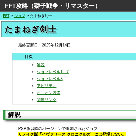
FFT攻略（獅子戦争・リマスター）
FFT
ジョブ
たまねぎ剣士
たまねぎ剣士
最終更新日：
2025年12月14日
解説
ジョブレベル1～7
ジョブレベル8
アビリティ
オニオン装備
関連リンク
解説
PSP版以降のバージョンで追加されたジョブ
リメイク版「イヴァリース クロニクルズ」には登場しない。