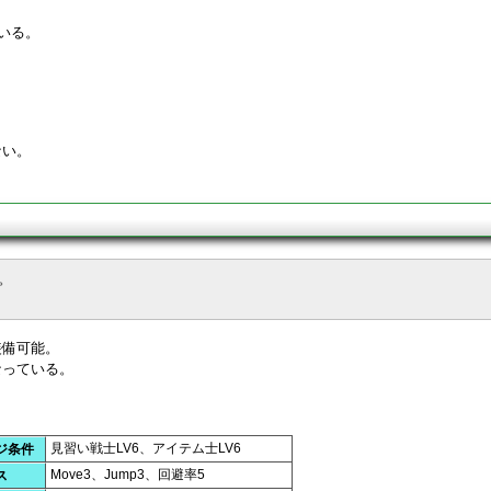
いる。
ない。
。
装備可能。
なっている。
見習い戦士LV6、アイテム士LV6
ジ条件
Move3、Jump3、回避率5
ス