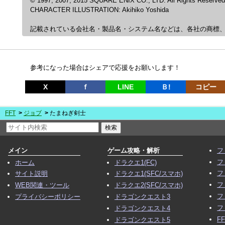
© 1997, 2007, 2015 SQUARE ENIX CO., LTD. All Rights Reserved
CHARACTER ILLUSTRATION: Akihiko Yoshida
記載されている会社名・製品名・システム名などは、各社の商標
参考になった場合はシェアで応援をお願いします！
X
ｆ
LINE
Ｂ!
コピー
FFT
ジョブ
たまねぎ剣士
メイン
ゲーム攻略・解析
フ
フ
ホーム
ドラクエ1(FC)
フ
サイト説明
ドラクエ1(SFC/スマホ)
フ
WEB関連・ツール
ドラクエ2(SFC/スマホ)
フ
プライバシーポリシー
ドラゴンクエスト3
フ
ドラゴンクエスト4
F
ドラゴンクエスト5