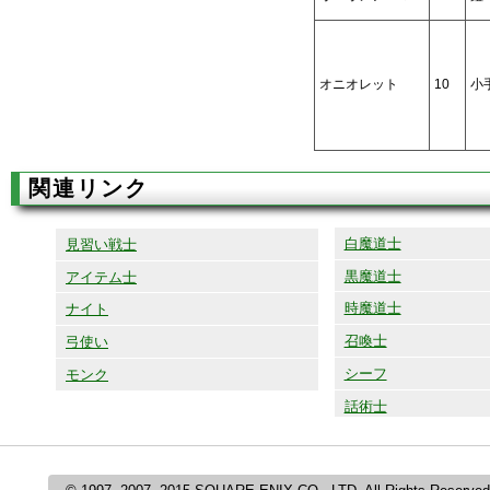
オニオレット
10
小
関連リンク
白魔道士
見習い戦士
黒魔道士
アイテム士
時魔道士
ナイト
召喚士
弓使い
シーフ
モンク
話術士