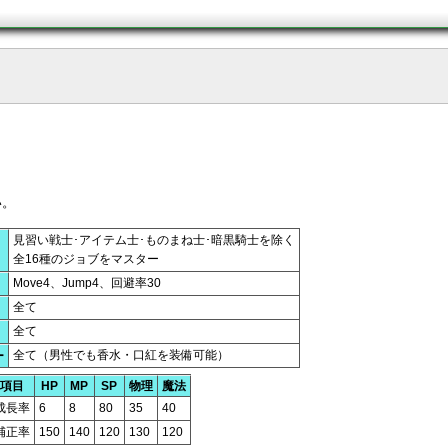
い。
見習い戦士･アイテム士･ものまね士･暗黒騎士を除く
全16種のジョブをマスター
Move4、Jump4、回避率30
全て
全て
全て（男性でも香水・口紅を装備可能）
ー
項目
HP
MP
SP
物理
魔法
成長率
6
8
80
35
40
補正率
150
140
120
130
120