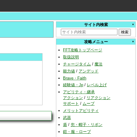
サイト内検索
攻略メニュー
FFT攻略トップページ
取扱説明
チャージタイム
/
魔法
能力値
/
アンデッド
Brave・Faith
経験値・Jp
/
レベル上げ
アビリティ・継承
アクション
/
リアクション
サポート
/
ムーブ
メリットアビリティ
武器
盾
/
兜・帽子・リボン
鎧・服・ローブ