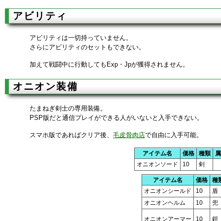
アビリティ
アビリティは一切持っていません。
さらにアビリティのセットもできない。
加えて戦闘中に行動してもExp・Jpが獲得されません。
オニオン装備
たまねぎ剣士の専用装備。
PSP版だと通信プレイができる人がいないと入手できない。
スマホ版であればクリア後、
毛皮骨肉店
で自由に入手可能。
アイテム名
価格
種類
属
オニオンソード
10
剣
アイテム名
価格
種
オニオンシールド
10
盾
オニオンヘルム
10
兜
オニオンアーマー
10
鎧