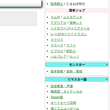
暗黒騎士
/
たまねぎ剣士
固有ジョブ
ラムザ
/
ムスタディオ
アグリアス
/
雷神シド
ベイオウーフ
/
メリアドール
レーゼ
/
ホーリードラゴン
クラウド
マラーク
/
ラファ
ビブロス
/
鉄巨人
バルフレア
/
ルッソ
モンスター
基本情報
/
産卵・養殖
リマスター版
追加要素・声優
難易度・タクティカル
Steam版
オートセーブ活用
強くてニューゲーム