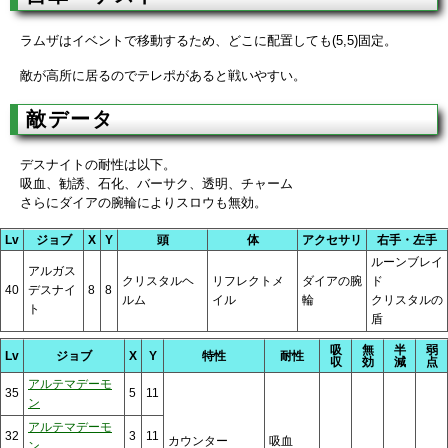
ラムザはイベントで移動するため、どこに配置しても(5,5)固定。
敵が高所に居るのでテレポがあると戦いやすい。
敵データ
デスナイトの耐性は以下。
吸血、勧誘、石化、バーサク、透明、チャーム
さらにダイアの腕輪によりスロウも無効。
Lv
ジョブ
X
Y
頭
体
アクセサリ
右手・左手
ルーンブレイ
アルガス
クリスタルヘ
リフレクトメ
ダイアの腕
ド
40
デスナイ
8
8
ルム
イル
輪
クリスタルの
ト
盾
吸
無
半
弱
Lv
ジョブ
X
Y
特性
耐性
収
効
減
点
アルテマデーモ
35
5
11
ン
アルテマデーモ
32
3
11
カウンター
吸血
ン