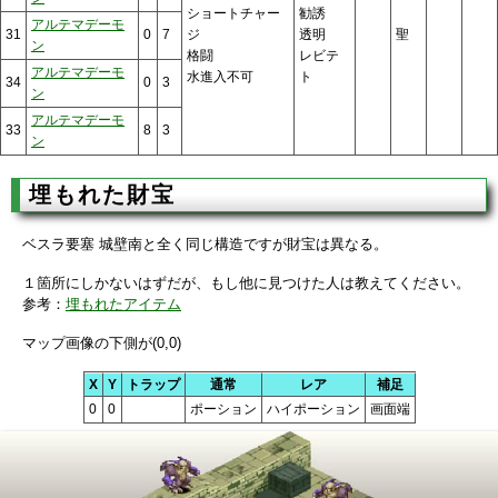
ショートチャー
勧誘
アルテマデーモ
31
0
7
ジ
透明
聖
ン
格闘
レビテ
アルテマデーモ
水進入不可
ト
34
0
3
ン
アルテマデーモ
33
8
3
ン
埋もれた財宝
ベスラ要塞 城壁南と全く同じ構造ですが財宝は異なる。
１箇所にしかないはずだが、もし他に見つけた人は教えてください。
参考：
埋もれたアイテム
マップ画像の下側が(0,0)
X
Y
トラップ
通常
レア
補足
0
0
ポーション
ハイポーション
画面端