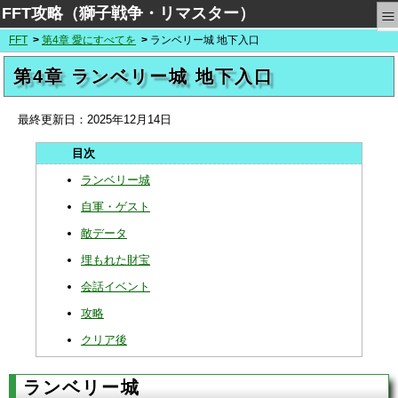
≡
FFT攻略（獅子戦争・リマスター）
FFT
第4章 愛にすべてを
ランベリー城 地下入口
第4章 ランベリー城 地下入口
最終更新日：
2025年12月14日
ランベリー城
自軍・ゲスト
敵データ
埋もれた財宝
会話イベント
攻略
クリア後
ランベリー城