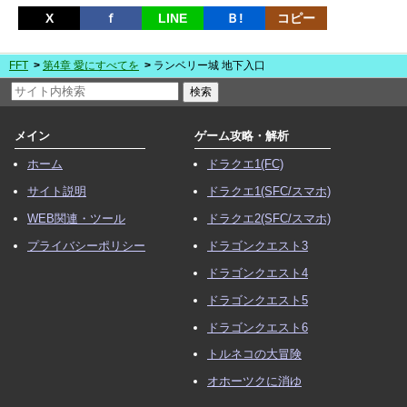
X
ｆ
LINE
Ｂ!
コピー
FFT
第4章 愛にすべてを
ランベリー城 地下入口
メイン
ゲーム攻略・解析
ホーム
ドラクエ1(FC)
サイト説明
ドラクエ1(SFC/スマホ)
WEB関連・ツール
ドラクエ2(SFC/スマホ)
プライバシーポリシー
ドラゴンクエスト3
ドラゴンクエスト4
ドラゴンクエスト5
ドラゴンクエスト6
トルネコの大冒険
オホーツクに消ゆ