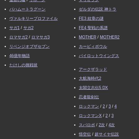
バハムートラグーン
ゼルダの伝説 神トラ
ヴァルキリープロファイル
FE3 紋章の謎
サガ1
/
サガ2
FE4 聖戦の系譜
ロマサガ2
/
ロマサガ3
MOTHER
/
MOTHER2
リベンジオブザセブン
カービィボウル
46億年物語
パイロットウイングス
たけしの挑戦状
アークザラッド
大航海時代2
太閤立志伝5 DX
忍者龍剣伝
ロックマン
/
2
/
3
/
4
ロックマンX
/
2
/
3
スパロボ
/
2次
/
4次
悟空伝
/
超サイヤ伝説