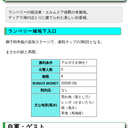
ランベリーの統治者・エルムドア侯爵の本拠地。
ディアラ湖のほとりに建てられた美しい白亜城。
ランベリー城地下入口
獅子戦争版の追加ステージで、連戦マップの3戦目となる。
まさかの奴と再開。
アルガスを倒せ！
勝利条件
5
出撃人数
6
敵数
20500 GIL
BONUS MONEY
なし
戦利品
荒れ地（落とし穴）
レンガ（かまいたち）
主な地形(風水)
箱（鬼火）
草地（蔦地獄）
自軍・ゲスト