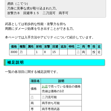
虎鉄（こてつ）
刀身に見事な虎が彫り込まれた刀。
攻撃力８ 回避率１５ 二刀流可 両手可
武器としては初歩的な性能・攻撃力を持ち
周囲にダメージ効果を引き出すことができる刀。
本ページでは入手方法やアビリティについて紹介しています。
価格
種類
属性
射程
攻撃
回避
追加
特性
二
両
専
投
近
3000
刀
1
8
15
二
両
投
近
補足説明
一覧の各項目に関する補足説明です。
項目名
説明
お店
で売っている場合の価格
価格
売値は価格の1/2
二
二刀流可能
両
両手持ち可能
専
両手専用武器