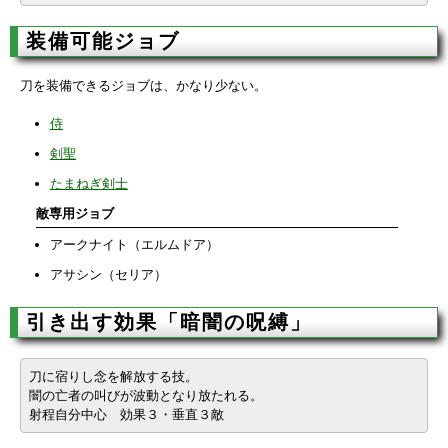
装備可能ジョブ
刀を装備できるジョブは、かなり少ない。
侍
剣聖
たまねぎ剣士
敵専用ジョブ
アークナイト（エルムドア）
アサシン（セリア）
引き出す効果「暗闇の呪縛」
刀に宿りし念を解放する技。
闇の亡者の叫びが波動となり放たれる。
射程自分中心 効果３・垂直３敵