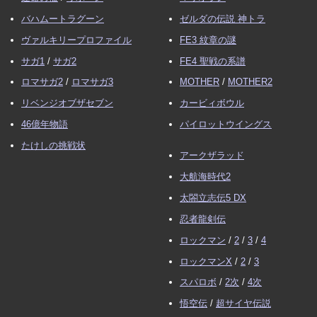
バハムートラグーン
ゼルダの伝説 神トラ
ヴァルキリープロファイル
FE3 紋章の謎
サガ1
/
サガ2
FE4 聖戦の系譜
ロマサガ2
/
ロマサガ3
MOTHER
/
MOTHER2
リベンジオブザセブン
カービィボウル
46億年物語
パイロットウイングス
たけしの挑戦状
アークザラッド
大航海時代2
太閤立志伝5 DX
忍者龍剣伝
ロックマン
/
2
/
3
/
4
ロックマンX
/
2
/
3
スパロボ
/
2次
/
4次
悟空伝
/
超サイヤ伝説