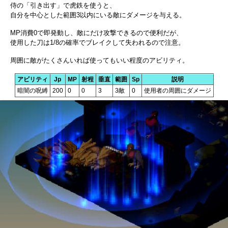
侍の「引き出す」で虎鉄を使うと、
自分を中心とした範囲3以内にいる敵にダメージを与える。
MP消費0で即発動し、敵にだけ攻撃できるので便利だが、
使用した刀は1/8の確率でブレイクして失われるので注意。
周囲に敵がたくさんいれば使ってもいい程度のアビリティ。
アビリティ
Jp
MP
射程
垂直
範囲
Sp
説明
暗闇の呪縛
200
0
0
3
3敵
0
使用者の周囲にダメージ