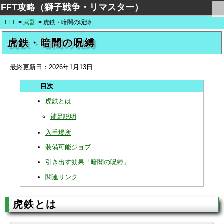
≡
FFT攻略（獅子戦争・リマスター）
FFT
武器
虎鉄・暗闇の呪縛
虎鉄・暗闇の呪縛
最終更新日：
2026年1月13日
虎鉄とは
補足説明
入手場所
装備可能ジョブ
引き出す効果「暗闇の呪縛」
関連リンク
虎鉄とは