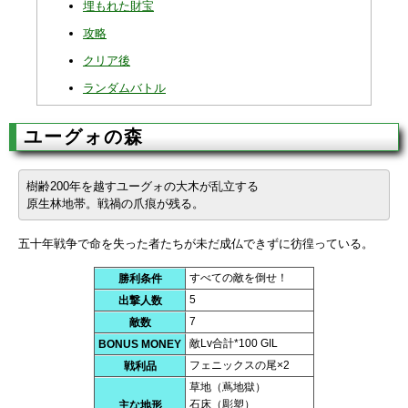
埋もれた財宝
攻略
クリア後
ランダムバトル
ユーグォの森
樹齢200年を越すユーグォの大木が乱立する
原生林地帯。戦禍の爪痕が残る。
五十年戦争で命を失った者たちが未だ成仏できずに彷徨っている。
すべての敵を倒せ！
勝利条件
5
出撃人数
7
敵数
敵Lv合計*100 GIL
BONUS MONEY
フェニックスの尾×2
戦利品
草地（蔦地獄）
石床（彫塑）
主な地形