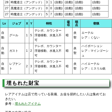
28
時魔道士（アンデッド）
3
1
(自動)
(自動)
(自動)
(自動)
27
黒魔道士（アンデッド）
0
0
(自動)
(自動)
(自動)
(自動)
27
時魔道士（アンデッド）
5
7
(自動)
(自動)
(自動)
(自動)
吸
弱
Lv
ジョブ
X
Y
特性
密猟
収
点
テレポ、カウンター
自
炎
エーテル
グール
1
5
浮遊移動、水進入不
暗
動
聖
レア：くない
可
テレポ、カウンター
ハイポーション
自
炎
ガスト
1
2
浮遊移動、水進入不
暗
レア：マインゴーシ
動
聖
可
ュ
テレポ、カウンター
自
レブナン
炎
ハイエーテル
2
3
浮遊移動、水進入不
暗
動
ト
聖
レア：ミスリル銃
可
埋もれた財宝
レアアイテムは店で売っている装備、お金を節約したい人は集めてお
きたい。
参考：
埋もれたアイテム