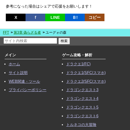
参考になった場合はシェアで応援をお願いします！
X
ｆ
LINE
Ｂ!
コピー
FFT
第3章 偽らざる者
ユーグォの森
メイン
ゲーム攻略・解析
ホーム
ドラクエ1(FC)
サイト説明
ドラクエ1(SFC/スマホ)
WEB関連・ツール
ドラクエ2(SFC/スマホ)
プライバシーポリシー
ドラゴンクエスト3
ドラゴンクエスト4
ドラゴンクエスト5
ドラゴンクエスト6
トルネコの大冒険