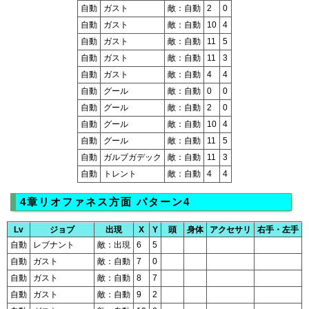
自動
ガスト
敵：自動
2
0
自動
ガスト
敵：自動
10
4
自動
ガスト
敵：自動
11
5
自動
ガスト
敵：自動
11
3
自動
ガスト
敵：自動
4
4
自動
グール
敵：自動
0
0
自動
グール
敵：自動
2
0
自動
グール
敵：自動
10
4
自動
グール
敵：自動
11
5
自動
ガルブガデック
敵：自動
11
3
自動
トレント
敵：自動
4
4
4章リオファネス方面 パターン4
Lv
ジョブ
出現
X
Y
頭
身体
アクセサリ
右手・左手
自動
レブナント
敵：出現
6
5
自動
ガスト
敵：自動
7
0
自動
ガスト
敵：自動
8
7
自動
ガスト
敵：自動
9
2