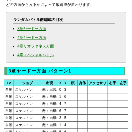
どの方面から入るかによって敵編成が変わります。
ランダムバトル敵編成の目次
3章ヤードー方面
4章ヤードー方面
4章リオファネス方面
4章スペシャルバトル
3章ヤードー方面 パターン1
Lv
ジョブ
出現
X
Y
頭
身体
アクセサリ
右手・左手
自動
スケルトン
敵：出現
0
3
自動
スケルトン
敵：自動
1
6
自動
スケルトン
敵：自動
4
7
自動
スケルトン
敵：自動
6
7
自動
スケルトン
敵：自動
3
5
自動
スケルトン
敵：自動
1
4
自動
トレント
敵：自動
5
6