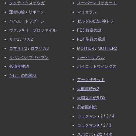
タクティクスオウガ
スーパーマリオカート
運命の輪
/
リボーン
マリオラン
バハムートラグーン
ゼルダの伝説 神トラ
ヴァルキリープロファイル
FE3 紋章の謎
サガ1
/
サガ2
FE4 聖戦の系譜
ロマサガ2
/
ロマサガ3
MOTHER
/
MOTHER2
リベンジオブザセブン
カービィボウル
46億年物語
パイロットウイングス
たけしの挑戦状
アークザラッド
大航海時代2
太閤立志伝5 DX
忍者龍剣伝
ロックマン
/
2
/
3
/
4
ロックマンX
/
2
/
3
スパロボ
/
2次
/
4次