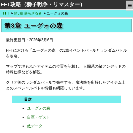
≡
FFT攻略（獅子戦争・リマスター）
FFT
第3章 偽らざる者
ユーグォの森
第3章 ユーグォの森
最終更新日：
2026年3月6日
FFTにおける「ユーグォの森」の3章イベントバトルとランダムバトル
を攻略。
マップで埋もれたアイテムの位置を記載し、人間系の敵アンデッドの
特殊仕様などを解説。
クリア後のランダムバトルで発生する、魔法銃を所持したアイテム士
とのスペシャルバトル情報も網羅しています。
ユーグォの森
自軍・ゲスト
敵データ