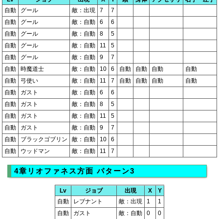
自動
グール
敵：出現
7
7
自動
グール
敵：自動
6
6
自動
グール
敵：自動
8
5
自動
グール
敵：自動
11
5
自動
グール
敵：自動
9
7
自動
時魔道士
敵：自動
10
6
自動
自動
自動
自動
自動
弓使い
敵：自動
11
7
自動
自動
自動
自動
自動
ガスト
敵：自動
6
6
自動
ガスト
敵：自動
8
5
自動
ガスト
敵：自動
11
5
自動
ガスト
敵：自動
9
7
自動
ブラックゴブリン
敵：自動
10
6
自動
ウッドマン
敵：自動
11
7
4章リオファネス方面 パターン3
Lv
ジョブ
出現
X
Y
自動
レブナント
敵：出現
1
1
自動
ガスト
敵：自動
0
0