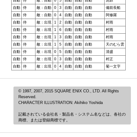
自動
侍
敵：自動
0
5
自動
自動
自動
虎鉄
自動
侍
敵：自動
0
3
自動
自動
自動
備前長船
自動
侍
敵：自動
0
4
自動
自動
自動
阿修羅
自動
侍
敵：出現
1
2
自動
自動
自動
村雨
自動
侍
敵：出現
1
6
自動
自動
自動
村雨
自動
侍
敵：出現
1
3
自動
自動
自動
村雨
自動
侍
敵：出現
1
5
自動
自動
自動
天のむら雲
自動
侍
敵：出現
0
5
自動
自動
自動
清盛
自動
侍
敵：出現
0
3
自動
自動
自動
村正
自動
侍
敵：出現
0
4
自動
自動
自動
菊一文字
© 1997, 2007, 2015 SQUARE ENIX CO., LTD. All Rights
Reserved.
CHARACTER ILLUSTRATION: Akihiko Yoshida
記載されている会社名・製品名・システム名などは、各社の
商標、または登録商標です。