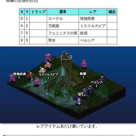
画像の左側が(0,0)
X
Y
トラップ
通常
レア
補足
0
1
エーテル
怪物辞典
4
2
万能薬
ミスリルスピア
7
5
フェニックスの尾
鉄扇
9
5
聖水
ペルシア
レアアイテム名だけ書いています。