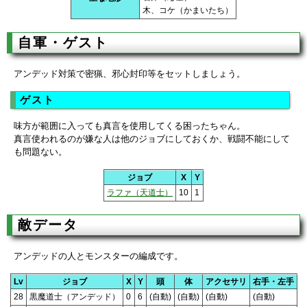
木、コケ（かまいたち）
自軍・ゲスト
アンデッド対策で密猟、邪心封印等をセットしましょう。
ゲスト
味方が範囲に入っても真言を使用してくる困ったちゃん。
真言使われるのが嫌な人は他のジョブにしておくか、戦闘不能にして
も問題ない。
ジョブ
X
Y
ラファ（天道士）
10
1
敵データ
アンデッドの人とモンスターの編成です。
Lv
ジョブ
X
Y
頭
体
アクセサリ
右手・左手
28
黒魔道士（アンデッド）
0
6
(自動)
(自動)
(自動)
(自動)