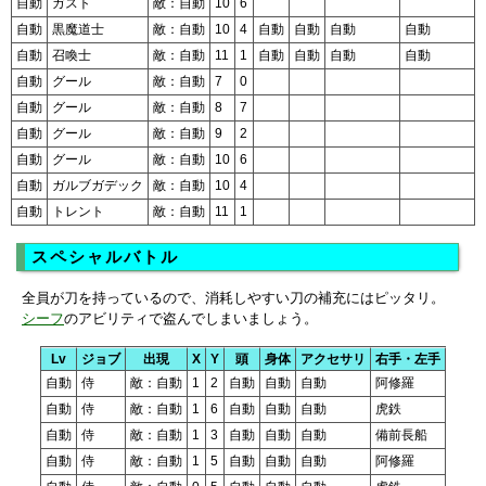
自動
ガスト
敵：自動
10
6
自動
黒魔道士
敵：自動
10
4
自動
自動
自動
自動
自動
召喚士
敵：自動
11
1
自動
自動
自動
自動
自動
グール
敵：自動
7
0
自動
グール
敵：自動
8
7
自動
グール
敵：自動
9
2
自動
グール
敵：自動
10
6
自動
ガルブガデック
敵：自動
10
4
自動
トレント
敵：自動
11
1
スペシャルバトル
全員が刀を持っているので、消耗しやすい刀の補充にはピッタリ。
シーフ
のアビリティで盗んでしまいましょう。
Lv
ジョブ
出現
X
Y
頭
身体
アクセサリ
右手・左手
自動
侍
敵：自動
1
2
自動
自動
自動
阿修羅
自動
侍
敵：自動
1
6
自動
自動
自動
虎鉄
自動
侍
敵：自動
1
3
自動
自動
自動
備前長船
自動
侍
敵：自動
1
5
自動
自動
自動
阿修羅