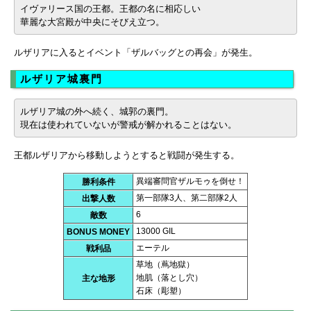
イヴァリース国の王都。王都の名に相応しい
華麗な大宮殿が中央にそびえ立つ。
ルザリアに入るとイベント「ザルバッグとの再会」が発生。
ルザリア城裏門
ルザリア城の外へ続く、城郭の裏門。
現在は使われていないが警戒が解かれることはない。
王都ルザリアから移動しようとすると戦闘が発生する。
異端審問官ザルモゥを倒せ！
勝利条件
第一部隊3人、第二部隊2人
出撃人数
6
敵数
13000 GIL
BONUS MONEY
エーテル
戦利品
草地（蔦地獄）
地肌（落とし穴）
主な地形
石床（彫塑）