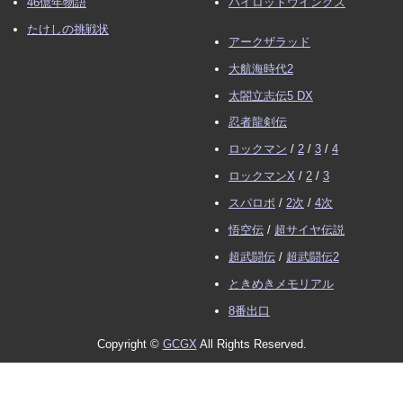
46億年物語
パイロットウイングス
たけしの挑戦状
アークザラッド
大航海時代2
太閤立志伝5 DX
忍者龍剣伝
ロックマン
/
2
/
3
/
4
ロックマンX
/
2
/
3
スパロボ
/
2次
/
4次
悟空伝
/
超サイヤ伝説
超武闘伝
/
超武闘伝2
ときめきメモリアル
8番出口
Copyright ©
GCGX
All Rights Reserved.