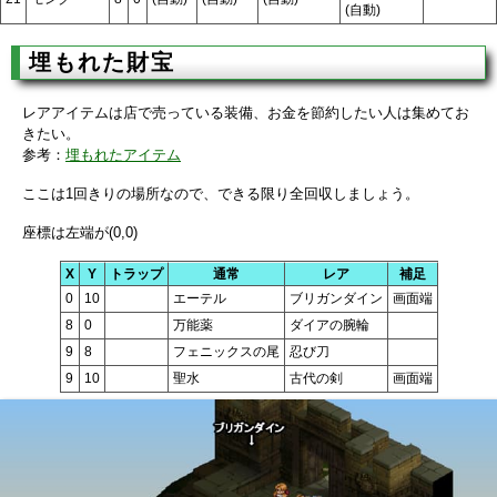
(自動)
埋もれた財宝
レアアイテムは店で売っている装備、お金を節約したい人は集めてお
きたい。
参考：
埋もれたアイテム
ここは1回きりの場所なので、できる限り全回収しましょう。
座標は左端が(0,0)
X
Y
トラップ
通常
レア
補足
0
10
エーテル
ブリガンダイン
画面端
8
0
万能薬
ダイアの腕輪
9
8
フェニックスの尾
忍び刀
9
10
聖水
古代の剣
画面端