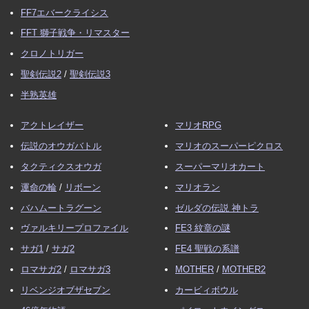
FF7エバークライシス
FFT 獅子戦争・リマスター
クロノトリガー
聖剣伝説2
/
聖剣伝説3
半熟英雄
アクトレイザー
マリオRPG
伝説のオウガバトル
マリオのスーパーピクロス
タクティクスオウガ
スーパーマリオカート
運命の輪
/
リボーン
マリオラン
バハムートラグーン
ゼルダの伝説 神トラ
ヴァルキリープロファイル
FE3 紋章の謎
サガ1
/
サガ2
FE4 聖戦の系譜
ロマサガ2
/
ロマサガ3
MOTHER
/
MOTHER2
リベンジオブザセブン
カービィボウル