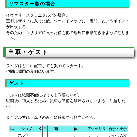
リマスター版の場合
イヴァリースクロニクルズの場合、
王都ルザリアに入った後、ワールドマップに「裏門」というポイント
が出現する。
そのため、ルザリアに入った後も他の場所に移動できるようになりま
した。
自軍・ゲスト
ラムザはどこに配置しても(5,7)でスタート。
仲間は城門の裏側にいます。
ゲスト
アルマは戦闘不能になっても問題ないが、
戦闘後に加入するため、貴重な装備を破壊されないように注意した
い。
またアルマはラムザの近くに移動する傾向がある。
Lv
ジョブ
X
Y
頭
体
アクセサリ
右手・左手
アルマ
いやしの杖