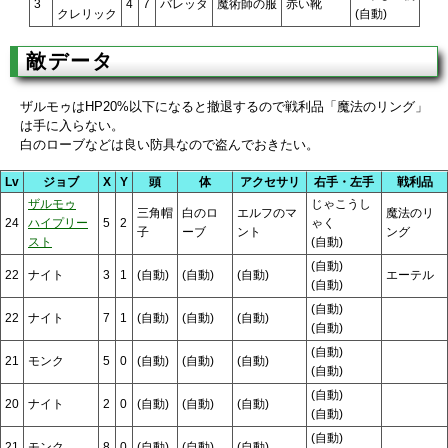
3
4
7
バレッタ
魔術師の服
赤い靴
クレリック
(自動)
敵データ
ザルモゥはHP20%以下になると撤退するので戦利品「魔法のリング」
は手に入らない。
白のローブなどは良い防具なので盗んでおきたい。
Lv
ジョブ
X
Y
頭
体
アクセサリ
右手・左手
戦利品
ザルモゥ
じゃこうし
三角帽
白のロ
エルフのマ
魔法のリ
24
ハイプリー
5
2
ゃく
子
ーブ
ント
ング
スト
(自動)
(自動)
22
ナイト
3
1
(自動)
(自動)
(自動)
エーテル
(自動)
(自動)
22
ナイト
7
1
(自動)
(自動)
(自動)
(自動)
(自動)
21
モンク
5
0
(自動)
(自動)
(自動)
(自動)
(自動)
20
ナイト
2
0
(自動)
(自動)
(自動)
(自動)
(自動)
21
モンク
8
0
(自動)
(自動)
(自動)