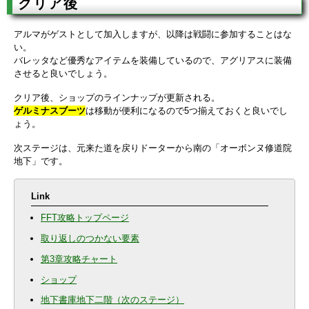
クリア後
アルマがゲストとして加入しますが、以降は戦闘に参加することはな
い。
バレッタなど優秀なアイテムを装備しているので、アグリアスに装備
させると良いでしょう。
クリア後、ショップのラインナップが更新される。
ゲルミナスブーツ
は移動が便利になるので5つ揃えておくと良いでし
ょう。
次ステージは、元来た道を戻りドーターから南の「オーボンヌ修道院
地下」です。
Link
FFT攻略トップページ
取り返しのつかない要素
第3章攻略チャート
ショップ
地下書庫地下二階（次のステージ）