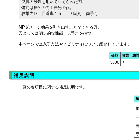
良質の砂鉄を用いてつくられた刀。
備前は長船の刀工長光の作。
攻撃力９ 回避率１５ 二刀流可 両手可
MPダメージ効果を引き出すことができる刀。
刀としては初歩的な性能・攻撃力を持つ。
本ページでは入手方法やアビリティについて紹介しています。
価格
種類
属
5000
刀
補足説明
一覧の各項目に関する補足説明です。