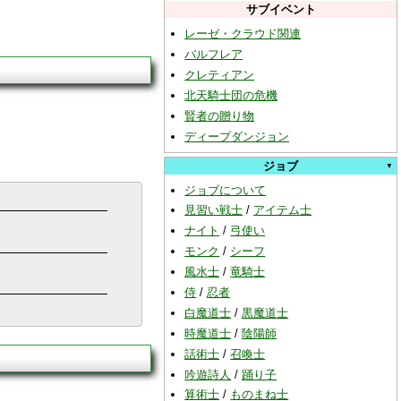
サブイベント
レーゼ・クラウド関連
バルフレア
クレティアン
北天騎士団の危機
賢者の贈り物
ディープダンジョン
ジョブ
ジョブについて
見習い戦士
/
アイテム士
ナイト
/
弓使い
モンク
/
シーフ
風水士
/
竜騎士
侍
/
忍者
白魔道士
/
黒魔道士
時魔道士
/
陰陽師
話術士
/
召喚士
吟遊詩人
/
踊り子
算術士
/
ものまね士