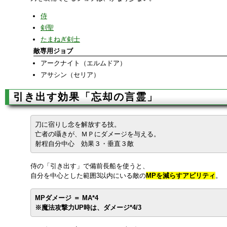
侍
剣聖
たまねぎ剣士
敵専用ジョブ
アークナイト（エルムドア）
アサシン（セリア）
引き出す効果「忘却の言霊」
刀に宿りし念を解放する技。
亡者の囁きが、ＭＰにダメージを与える。
射程自分中心 効果３・垂直３敵
侍の「引き出す」で備前長船を使うと、
自分を中心とした範囲3以内にいる敵の
MPを減らすアビリティ
。
MPダメージ ＝ MA*4
※魔法攻撃力UP時は、ダメージ*4/3