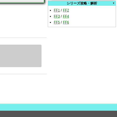
シリーズ攻略・解析
FF1
/
FF2
FF3
/
FF4
FF5
/
FF6