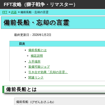
FFT攻略（獅子戦争・リマスター）
FFT
武器
備前長船・忘却の言霊
備前長船・忘却の言霊
最終更新日：
2026年1月2日
備前長船とは
補足説明
入手場所
装備可能ジョブ
引き出す効果「忘却の言霊」
関連リンク
備前長船とは
備前長船（びぜんおさふね）