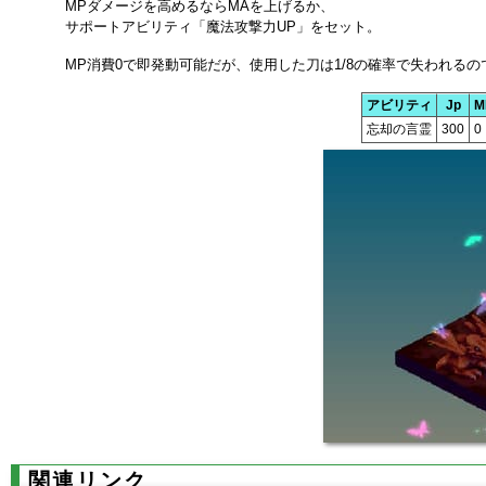
MPダメージを高めるならMAを上げるか、
サポートアビリティ「魔法攻撃力UP」をセット。
MP消費0で即発動可能だが、使用した刀は1/8の確率で失われるの
アビリティ
Jp
M
忘却の言霊
300
0
関連リンク