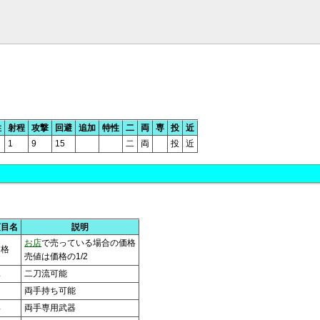
性
射程
攻撃
回避
追加
特性
二
両
専
投
近
1
9
15
二
両
投
近
項目名
説明
お店
で売っている場合の価格
価格
売値は価格の1/2
二
二刀流可能
両
両手持ち可能
専
両手専用武器