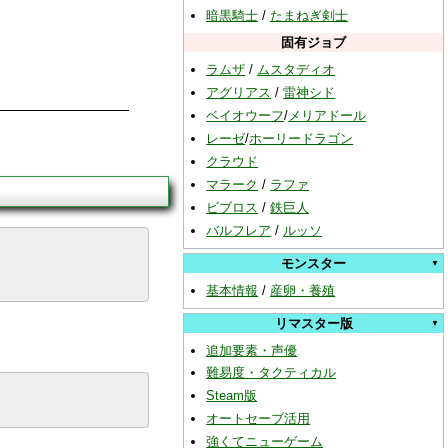
暗黒騎士
/
たまねぎ剣士
固有ジョブ
ラムザ
/
ムスタディオ
アグリアス
/
雷神シド
ベイオウーフ
/
メリアドール
レーゼ
/
ホーリードラゴン
クラウド
マラーク
/
ラファ
ビブロス
/
鉄巨人
バルフレア
/
ルッソ
モンスター
基本情報
/
産卵・養殖
リマスター版
追加要素・声優
難易度・タクティカル
Steam版
オートセーブ活用
強くてニューゲーム