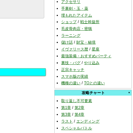
アクセサリ
手裏剣・玉・薬
埋もれたアイテム
ショップ
/
戦士斡旋所
毛皮骨肉店・密猟
ラーニング
儲け話
/
財宝・秘境
イヴァリース暦
/
星座
最強装備・おすすめパーティ
裏技・バグ
/
やり込み
正宗キャッチ
スマホ版の実績
機種の違い
/
TOとの違い
攻略チャート
取り返し不可要素
第1章
/
第2章
第3章
/
第4章
ラスト
/
エンディング
スペシャルバトル