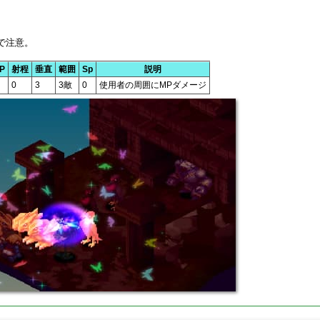
で注意。
P
射程
垂直
範囲
Sp
説明
0
3
3敵
0
使用者の周囲にMPダメージ