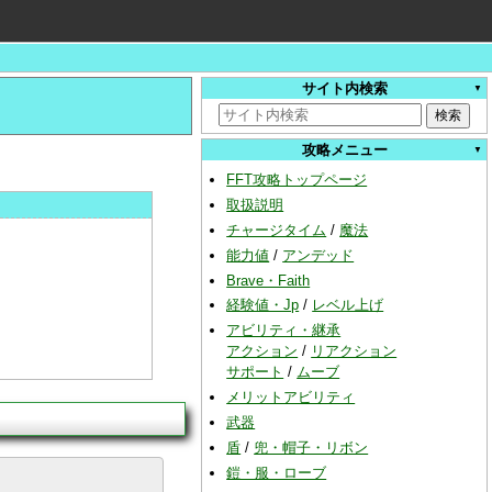
サイト内検索
攻略メニュー
FFT攻略トップページ
取扱説明
チャージタイム
/
魔法
能力値
/
アンデッド
Brave・Faith
経験値・Jp
/
レベル上げ
アビリティ・継承
アクション
/
リアクション
サポート
/
ムーブ
メリットアビリティ
武器
盾
/
兜・帽子・リボン
鎧・服・ローブ