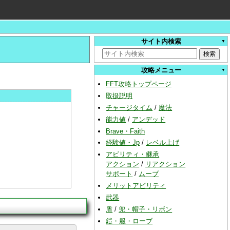
サイト内検索
攻略メニュー
FFT攻略トップページ
取扱説明
チャージタイム
/
魔法
能力値
/
アンデッド
Brave・Faith
経験値・Jp
/
レベル上げ
アビリティ・継承
アクション
/
リアクション
サポート
/
ムーブ
メリットアビリティ
武器
盾
/
兜・帽子・リボン
鎧・服・ローブ