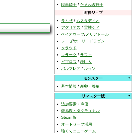
暗黒騎士
/
たまねぎ剣士
固有ジョブ
ラムザ
/
ムスタディオ
アグリアス
/
雷神シド
ベイオウーフ
/
メリアドール
レーゼ
/
ホーリードラゴン
クラウド
マラーク
/
ラファ
ビブロス
/
鉄巨人
バルフレア
/
ルッソ
モンスター
基本情報
/
産卵・養殖
リマスター版
追加要素・声優
難易度・タクティカル
Steam版
オートセーブ活用
強くてニューゲーム