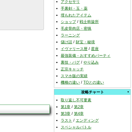
アクセサリ
手裏剣・玉・薬
埋もれたアイテム
ショップ
/
戦士斡旋所
毛皮骨肉店・密猟
ラーニング
儲け話
/
財宝・秘境
イヴァリース暦
/
星座
最強装備・おすすめパーティ
裏技・バグ
/
やり込み
正宗キャッチ
スマホ版の実績
機種の違い
/
TOとの違い
攻略チャート
取り返し不可要素
第1章
/
第2章
第3章
/
第4章
ラスト
/
エンディング
スペシャルバトル