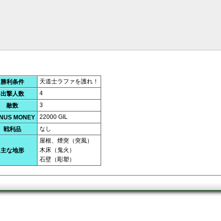
天道士ラファを護れ！
勝利条件
4
出撃人数
3
敵数
22000 GIL
NUS MONEY
なし
戦利品
屋根、煙突（突風）
木床（鬼火）
主な地形
石壁（彫塑）