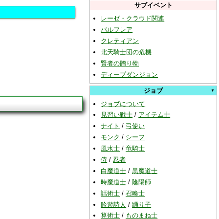
サブイベント
レーゼ・クラウド関連
バルフレア
クレティアン
北天騎士団の危機
賢者の贈り物
ディープダンジョン
ジョブ
ジョブについて
見習い戦士
/
アイテム士
ナイト
/
弓使い
モンク
/
シーフ
風水士
/
竜騎士
侍
/
忍者
白魔道士
/
黒魔道士
時魔道士
/
陰陽師
話術士
/
召喚士
吟遊詩人
/
踊り子
算術士
/
ものまね士