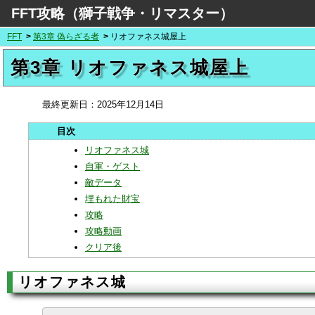
FFT攻略（獅子戦争・リマスター）
FFT
第3章 偽らざる者
リオファネス城屋上
第3章 リオファネス城屋上
最終更新日：
2025年12月14日
リオファネス城
自軍・ゲスト
敵データ
埋もれた財宝
攻略
攻略動画
クリア後
リオファネス城