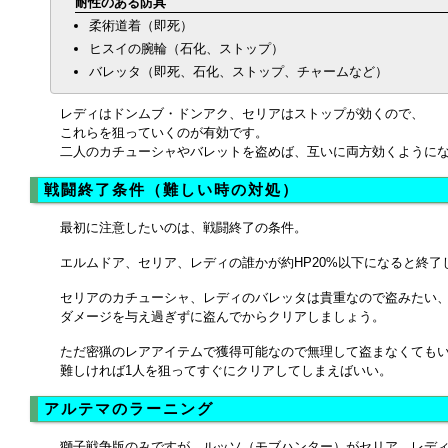
耐性のある防具
柔術道着（即死）
ヒスイの腕輪（石化、ストップ）
バレッタ（即死、石化、ストップ、チャームなど）
レディはドンムブ・ドンアク、セリアはストップが効くので、
これらを狙っていくのが有効です。
二人のカチューシャやバレットを盗めば、互いに両方効くように
戦闘終了条件（難しい時の対処）
最初に注意したいのは、戦闘終了の条件。
エルムドア、セリア、レディの誰かが約HP20%以下になると終了
セリアのカチューシャ、レディのバレッタは貴重なので盗みたい
ダメージを与え過ぎずに盗んでからクリアしましょう。
ただ密猟のレアアイテムで獲得可能なので無理して盗まなくても
難しければ1人を狙ってすぐにクリアしてしまえばいい。
アルテマのラーニング
獅子戦争版のみですが、ルッソ（モブハンター）がセリア、レデ