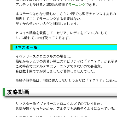
アルテマを受けると100%の確率で
ラーニング
できる。
本ステージはかなり難しい、さらに4章でも習得チャンスはあるの
無理してここでラーニングする必要はない。
早くから使いたい人だけ挑戦しましょう。
ヒスイの腕輪を装備して、セリア、レディをドンムブにして
4マス離れていれば使ってくるはず。
リマスター版
イヴァリースクロニクルズの場合は、
最初からラムザの見習い戦士のアビリティに「？？？？」が表示
この時点ではアルテマはラーニングできないので要注意。
私は数十回ですが試しましたが習得しませんでした。
※獅子戦争版は、4章に突入しないとラムザに「？？？？」は表示
攻略動画
リマスター版イヴァリースクロニクルズでのプレイ動画。
詠唱が短くなったためか、アルテマを結構使うようになっている