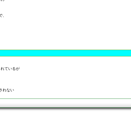
で、
されているが
されない
。