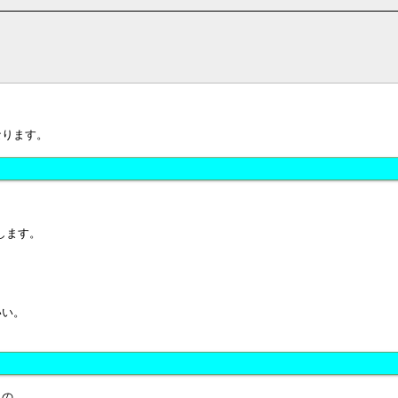
なります。
します。
、
いい。
ィの