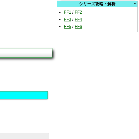
シリーズ攻略・解析
FF1
/
FF2
FF3
/
FF4
FF5
/
FF6