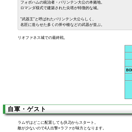
フォボハムの統治者・バリンテン大公の本拠地。
ロマンダ様式で建築された尖塔が特徴的な城。
"武器王"と呼ばれたバリンテン大公らしく、
名匠に造らせた多くの斧や槍などの武器が並ぶ。
リオファネス城での最終戦。
BO
自軍・ゲスト
ラムザはどこに配置しても(9,2)からスタート。
敵が少ないので4人出撃+ラファが味方となります。