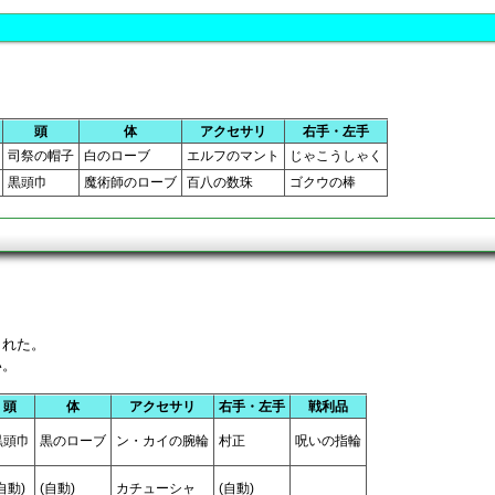
頭
体
アクセサリ
右手・左手
司祭の帽子
白のローブ
エルフのマント
じゃこうしゃく
黒頭巾
魔術師のローブ
百八の数珠
ゴクウの棒
された。
い。
頭
体
アクセサリ
右手・左手
戦利品
黒頭巾
黒のローブ
ン・カイの腕輪
村正
呪いの指輪
自動)
(自動)
カチューシャ
(自動)