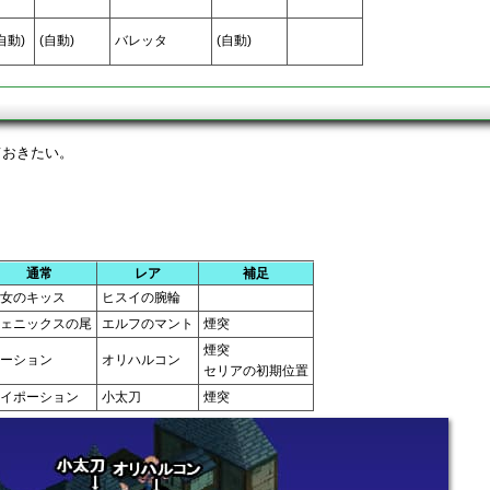
自動)
(自動)
バレッタ
(自動)
ておきたい。
通常
レア
補足
乙女のキッス
ヒスイの腕輪
フェニックスの尾
エルフのマント
煙突
煙突
ポーション
オリハルコン
セリアの初期位置
ハイポーション
小太刀
煙突