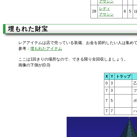
アサシン
レディ
28
6
5
(
アサシン
埋もれた財宝
レアアイテムは店で売っている装備、お金を節約したい人は集め
参考：
埋もれたアイテム
ここは1回きりの場所なので、できる限り全回収しましょう。
画像の下側が(0,0)
X
Y
トラップ
0
3
7
3
7
5
7
7