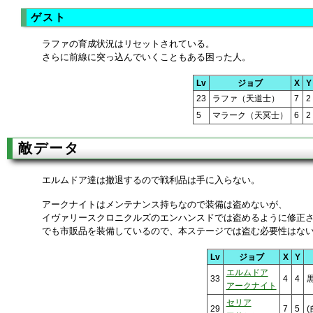
ゲスト
ラファの育成状況はリセットされている。
さらに前線に突っ込んでいくこともある困った人。
Lv
ジョブ
X
Y
23
ラファ（天道士）
7
2
5
マラーク（天冥士）
6
2
敵データ
エルムドア達は撤退するので戦利品は手に入らない。
アークナイトはメンテナンス持ちなので装備は盗めないが、
イヴァリースクロニクルズのエンハンスドでは盗めるように修正
でも市販品を装備しているので、本ステージでは盗む必要性はな
Lv
ジョブ
X
Y
エルムドア
33
4
4
アークナイト
セリア
29
7
5
(