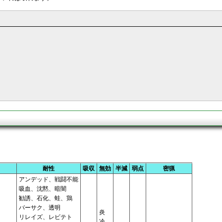
耐性
吸収
無効
半減
弱点
密猟
アンデッド、戦闘不能
吸血、沈黙、暗闇
勧誘、石化、蛙、鶏
バーサク、透明
炎
リレイズ、レビテト
冷