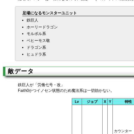
足場になるモンスターユニット
鉄巨人
ホーリードラゴン
モルボル系
ベヒーモス敬
ドラゴン系
ヒュドラ系
敵データ
鉄巨人が「労働七号・改」
Faith0かつイノセン状態のため魔法系は一切効かない。
Lv
ジョブ
X
Y
特性
カウンター