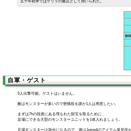
五十年戦争ではゲリラの拠点として用いられた。
BO
自軍・ゲスト
5人出撃可能。ゲストはいません。
敵はモンスターが多いので密猟役を誰か1人は用意したい。
まずは7hの段差にある埋もれた財宝を取るために、
足場にできる大型のモンスターユニットを1体入れましょう。
足場モンスターは3h分になるので、後はJump4のアイテム発見役