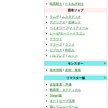
暗黒騎士
/
たまねぎ剣士
固有ジョブ
ラムザ
/
ムスタディオ
アグリアス
/
雷神シド
ベイオウーフ
/
メリアドール
レーゼ
/
ホーリードラゴン
クラウド
マラーク
/
ラファ
ビブロス
/
鉄巨人
バルフレア
/
ルッソ
モンスター
基本情報
/
産卵・養殖
リマスター版
追加要素・声優
難易度・タクティカル
Steam版
オートセーブ活用
強くてニューゲーム