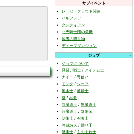
サブイベント
レーゼ・クラウド関連
バルフレア
クレティアン
北天騎士団の危機
賢者の贈り物
ディープダンジョン
ジョブ
ジョブについて
見習い戦士
/
アイテム士
ナイト
/
弓使い
モンク
/
シーフ
風水士
/
竜騎士
侍
/
忍者
白魔道士
/
黒魔道士
時魔道士
/
陰陽師
話術士
/
召喚士
吟遊詩人
/
踊り子
算術士
/
ものまね士