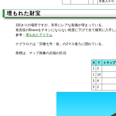
水進入不可
埋もれた財宝
1回きりの場所ですが、非常にレアな装備が埋まっている。
発見役のBraveをチキンにならない程度に下げて全て確実に入手し
参考：
埋もれたアイテム
ナグラロクは「労働七号・改」の2マス後ろに隠れている。
座標は、マップ画像の左端が(0,0)
X
Y
トラップ
1
2
1
10
3
8
5
2