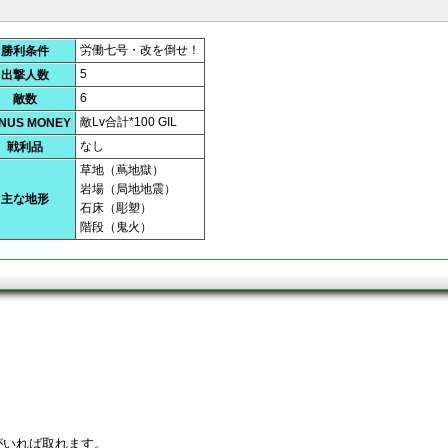
労働七号・改を倒せ！
勝利条件
5
出撃人数
6
敵数
敵Lv合計*100 GIL
NUS MONEY
なし
戦利品
草地（蔦地獄）
岩場（局地地震）
主な地形
石床（彫塑）
階段（鬼火）
がいれば取れます。