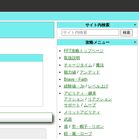
サイト内検索
攻略メニュー
FFT攻略トップページ
取扱説明
チャージタイム
/
魔法
能力値
/
アンデッド
Brave・Faith
経験値・Jp
/
レベル上げ
アビリティ・継承
アクション
/
リアクション
サポート
/
ムーブ
メリットアビリティ
武器
盾
/
兜・帽子・リボン
鎧・服・ローブ