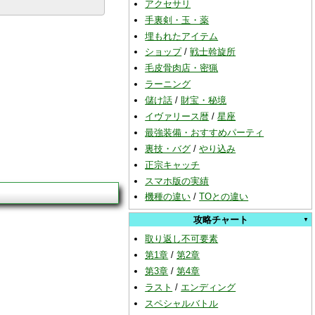
アクセサリ
手裏剣・玉・薬
埋もれたアイテム
ショップ
/
戦士斡旋所
毛皮骨肉店・密猟
ラーニング
儲け話
/
財宝・秘境
イヴァリース暦
/
星座
最強装備・おすすめパーティ
裏技・バグ
/
やり込み
正宗キャッチ
スマホ版の実績
機種の違い
/
TOとの違い
攻略チャート
取り返し不可要素
第1章
/
第2章
第3章
/
第4章
ラスト
/
エンディング
スペシャルバトル