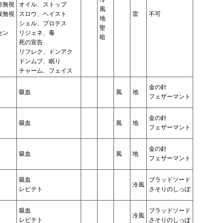
形無視
オイル、ストップ
風
候無視
スロウ、ヘイスト
雷
不可
地
シェル、プロテス
聖
セン
リジェネ、毒
暗
死の宣告
リフレク、ドンアク
ドンムブ、眠り
チャーム、フェイス
金の針
吸血
風
地
フェザーマント
金の針
吸血
風
地
フェザーマント
金の針
吸血
風
地
フェザーマント
吸血
ブラッドソード
冷風
レビテト
さそりのしっぽ
吸血
ブラッドソード
冷風
レビテト
さそりのしっぽ