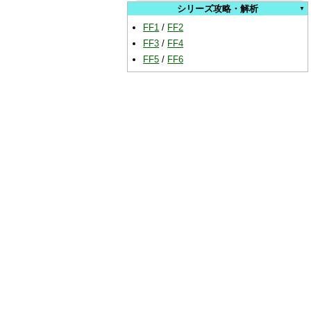
シリーズ攻略・解析
FF1
/
FF2
FF3
/
FF4
FF5
/
FF6