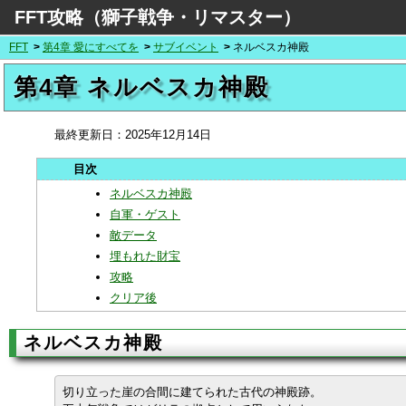
FFT攻略（獅子戦争・リマスター）
FFT
第4章 愛にすべてを
サブイベント
ネルベスカ神殿
第4章 ネルベスカ神殿
最終更新日：
2025年12月14日
ネルベスカ神殿
自軍・ゲスト
敵データ
埋もれた財宝
攻略
クリア後
ネルベスカ神殿
切り立った崖の合間に建てられた古代の神殿跡。