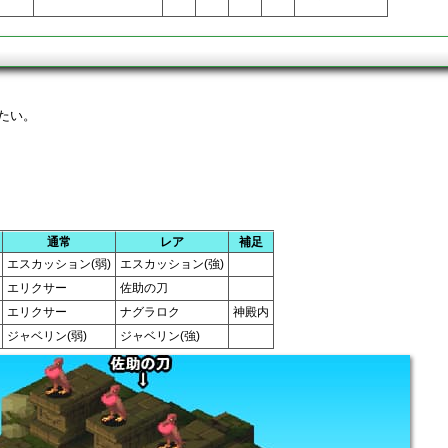
たい。
通常
レア
補足
エスカッション(弱)
エスカッション(強)
エリクサー
佐助の刀
エリクサー
ナグラロク
神殿内
ジャベリン(弱)
ジャベリン(強)