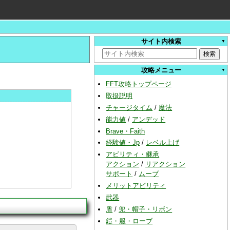
サイト内検索
攻略メニュー
FFT攻略トップページ
取扱説明
チャージタイム
/
魔法
能力値
/
アンデッド
Brave・Faith
経験値・Jp
/
レベル上げ
アビリティ・継承
アクション
/
リアクション
サポート
/
ムーブ
メリットアビリティ
武器
盾
/
兜・帽子・リボン
鎧・服・ローブ