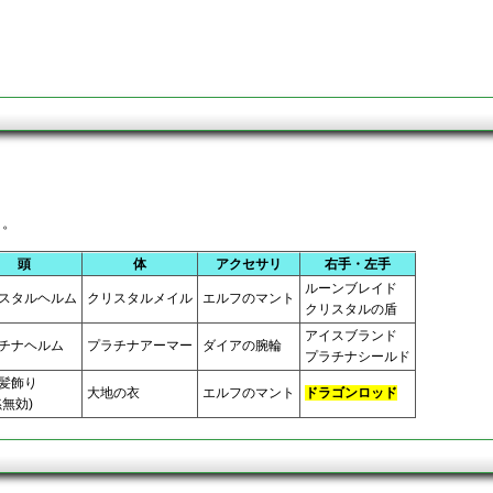
く。
頭
体
アクセサリ
右手・左手
ルーンブレイド
スタルヘルム
クリスタルメイル
エルフのマント
クリスタルの盾
アイスブランド
チナヘルム
プラチナアーマー
ダイアの腕輪
プラチナシールド
髪飾り
大地の衣
エルフのマント
ドラゴンロッド
黙無効)