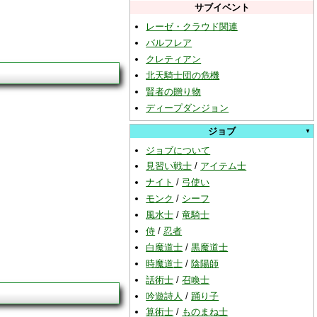
サブイベント
レーゼ・クラウド関連
バルフレア
クレティアン
北天騎士団の危機
賢者の贈り物
ディープダンジョン
ジョブ
ジョブについて
見習い戦士
/
アイテム士
ナイト
/
弓使い
モンク
/
シーフ
風水士
/
竜騎士
侍
/
忍者
白魔道士
/
黒魔道士
時魔道士
/
陰陽師
話術士
/
召喚士
吟遊詩人
/
踊り子
算術士
/
ものまね士