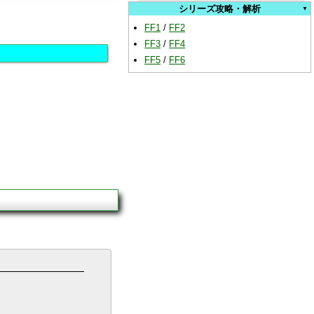
シリーズ攻略・解析
FF1
/
FF2
FF3
/
FF4
FF5
/
FF6