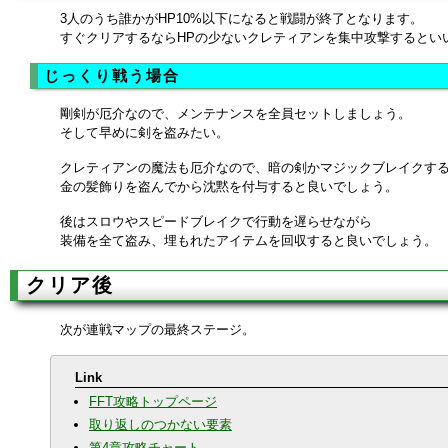
3人のうち誰かがHP10%以下になると戦闘が終了となります。
すぐクリアするならHPの少ないクレティアンを集中攻撃するとい
じっくり戦う場合
剛剣が厄介なので、メンテナンスを全員セットしましょう。
そして早めに剣を盗みたい。
クレティアンの魔法も厄介なので、暗の剣かマジックブレイクす
金の髪飾りを盗んでから沈黙を付与すると良いでしょう。
後はスロウやスピードブレイクで行動を遅らせながら
装備を全て盗み、埋もれたアイテムを回収すると良いでしょう。
クリア後
次が連戦マップの最終ステージ。
Link
FFT攻略トップページ
取り返しのつかない要素
第4章攻略チャート