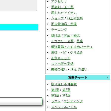
アクセサリ
手裏剣・玉・薬
埋もれたアイテム
ショップ
/
戦士斡旋所
毛皮骨肉店・密猟
ラーニング
儲け話
/
財宝・秘境
イヴァリース暦
/
星座
最強装備・おすすめパーティ
裏技・バグ
/
やり込み
正宗キャッチ
スマホ版の実績
機種の違い
/
TOとの違い
攻略チャート
取り返し不可要素
第1章
/
第2章
第3章
/
第4章
ラスト
/
エンディング
スペシャルバトル