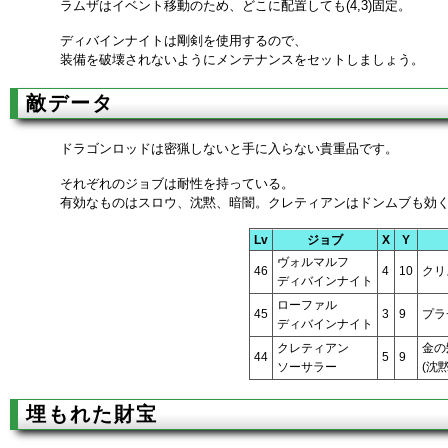
ラムザはイベント移動のため、どこに配置しても(4,3)固定。
ディバインナイトは剛剣を使用するので、
装備を破壊されないようにメンテナンスをセットしましょう。
敵データ
ドラゴンロッドは密猟しないと手に入らない貴重品です。
それぞれのジョブは耐性を持っている。
有効なものはスロウ、沈黙、暗闇。クレティアンはドンムブも効
Lv
ジョブ
X
Y
ヴォルマルフ
46
4
10
クリ
ディバインナイト
ローファル
45
3
9
プラ
ディバインナイト
クレティアン
金の
44
5
9
ソーサラー
(沈
埋もれた財宝