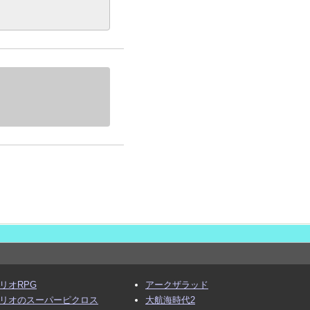
リオRPG
アークザラッド
リオのスーパーピクロス
大航海時代2