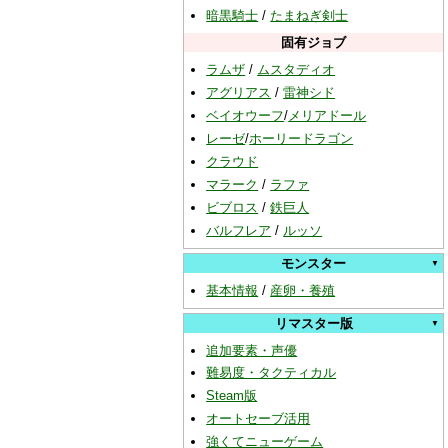
暗黒騎士
/
たまねぎ剣士
固有ジョブ
ラムザ
/
ムスタディオ
アグリアス
/
雷神シド
ベイオウーフ
/
メリアドール
レーゼ
/
ホーリードラゴン
クラウド
マラーク
/
ラファ
ビブロス
/
鉄巨人
バルフレア
/
ルッソ
モンスター
基本情報
/
産卵・養殖
リマスター版
追加要素・声優
難易度・タクティカル
Steam版
オートセーブ活用
強くてニューゲーム