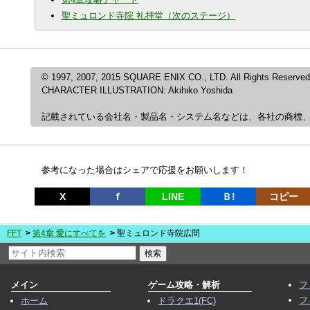
聖ミュロンド寺院 礼拝堂（次のステージ）
© 1997, 2007, 2015 SQUARE ENIX CO., LTD. All Rights Reserved
CHARACTER ILLUSTRATION: Akihiko Yoshida
記載されている会社名・製品名・システム名などは、各社の商標
参考になった場合はシェアで応援をお願いします！
X
ｆ
LINE
Ｂ!
コピー
FFT
第4章 愛にすべてを
聖ミュロンド寺院広間
メイン
ゲーム攻略・解析
フ
フ
ホーム
ドラクエ1(FC)