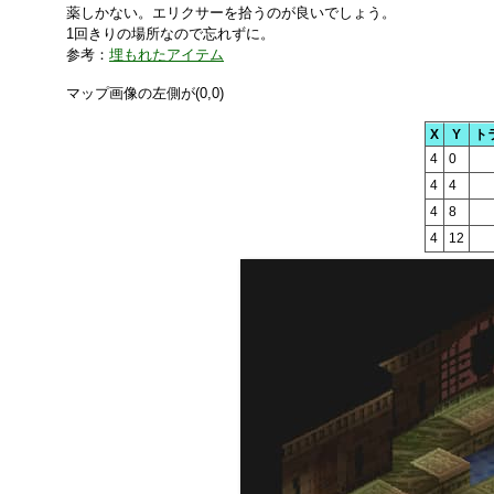
薬しかない。エリクサーを拾うのが良いでしょう。
1回きりの場所なので忘れずに。
参考：
埋もれたアイテム
マップ画像の左側が(0,0)
X
Y
ト
4
0
4
4
4
8
4
12