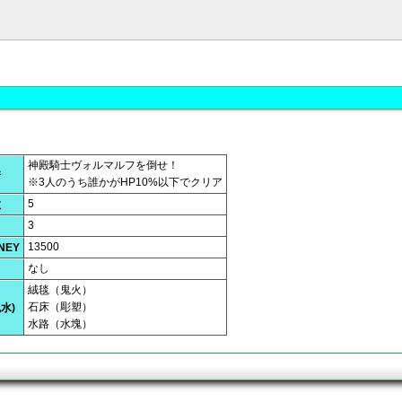
神殿騎士ヴォルマルフを倒せ！
件
※3人のうち誰かがHP10%以下でクリア
5
数
3
13500
NEY
なし
絨毯（鬼火）
石床（彫塑）
水)
水路（水塊）