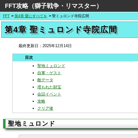
FFT攻略（獅子戦争・リマスター）
FFT
第4章 愛にすべてを
聖ミュロンド寺院広間
第4章 聖ミュロンド寺院広間
最終更新日：
2025年12月14日
聖地ミュロンド
自軍・ゲスト
敵データ
埋もれた財宝
会話イベント
攻略
クリア後
聖地ミュロンド