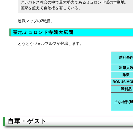
グレバドス教会の中で最大勢力であるミュロンド派の本拠地。
国家を超えて自治権を有している。
連戦マップの2戦目。
聖地ミュロンド寺院大広間
とうとうヴォルマルフが登場します。
勝利条
出撃人
敵数
BONUS MO
戦利品
主な地形(風
自軍・ゲスト