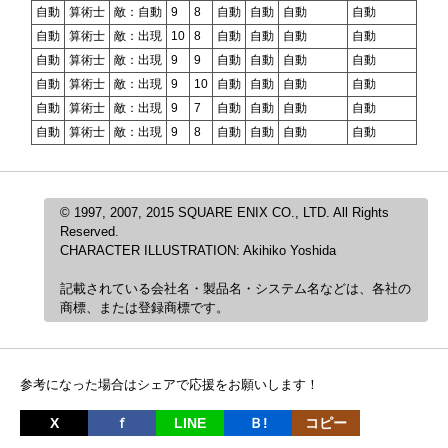
自動
算術士
敵：自動
9
8
自動
自動
自動
自動
自動
算術士
敵：出現
10
8
自動
自動
自動
自動
自動
算術士
敵：出現
9
9
自動
自動
自動
自動
自動
算術士
敵：出現
9
10
自動
自動
自動
自動
自動
算術士
敵：出現
9
7
自動
自動
自動
自動
自動
算術士
敵：出現
9
8
自動
自動
自動
自動
© 1997, 2007, 2015 SQUARE ENIX CO., LTD. All Rights
Reserved.
CHARACTER ILLUSTRATION: Akihiko Yoshida
記載されている会社名・製品名・システム名などは、各社の
商標、または登録商標です。
参考になった場合はシェアで応援をお願いします！
X
ｆ
LINE
Ｂ!
コピー