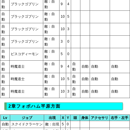
自
敵：自
ブラックゴブリン
9
4
動
動
自
敵：自
ブラックゴブリン
10
5
動
動
自
敵：自
ブラックゴブリン
10
3
動
動
自
敵：自
ブラックゴブリン
3
0
動
動
自
敵：自
ピスコディーモン
5
0
動
動
自
敵：自
自
時魔道士
9
4
自動
自動
自動
動
動
動
自
敵：自
自
時魔道士
10
5
自動
自動
自動
動
動
動
自
敵：自
自
時魔道士
10
3
自動
自動
自動
動
動
動
2章フォボハム平原方面
Lv
ジョブ
出現
X
Y
頭
身体
アクセサリ
右手・左手
自動
スクイドクラーケン
敵：出現
5
0