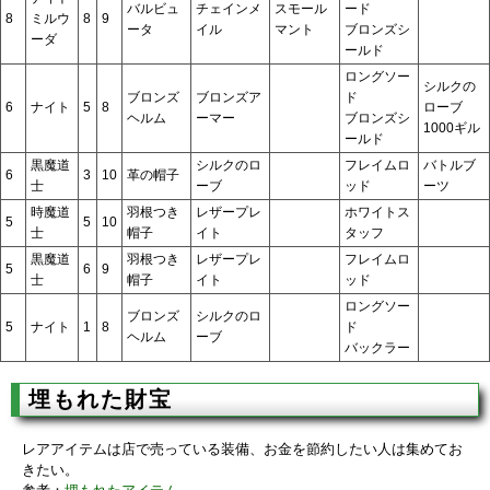
バルビュ
チェインメ
スモール
ード
8
ミルウ
8
9
ータ
イル
マント
ブロンズシ
ーダ
ールド
ロングソー
シルクの
ブロンズ
ブロンズア
ド
6
ナイト
5
8
ローブ
ヘルム
ーマー
ブロンズシ
1000ギル
ールド
黒魔道
シルクのロ
フレイムロ
バトルブ
6
3
10
革の帽子
士
ーブ
ッド
ーツ
時魔道
羽根つき
レザープレ
ホワイトス
5
5
10
士
帽子
イト
タッフ
黒魔道
羽根つき
レザープレ
フレイムロ
5
6
9
士
帽子
イト
ッド
ロングソー
ブロンズ
シルクのロ
5
ナイト
1
8
ド
ヘルム
ーブ
バックラー
埋もれた財宝
レアアイテムは店で売っている装備、お金を節約したい人は集めてお
きたい。