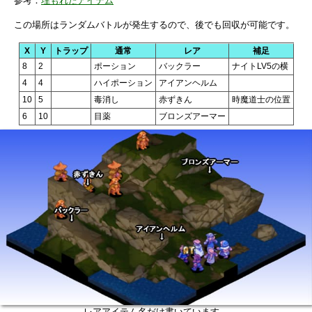
参考：
埋もれたアイテム
この場所はランダムバトルが発生するので、後でも回収が可能です。
X
Y
トラップ
通常
レア
補足
8
2
ポーション
バックラー
ナイトLV5の横
4
4
ハイポーション
アイアンヘルム
10
5
毒消し
赤ずきん
時魔道士の位置
6
10
目薬
ブロンズアーマー
レアアイテム名だけ書いています。