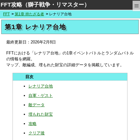
≡
FFT攻略（獅子戦争・リマスター）
FFT
第1章 持たざる者
レナリア台地
第1章 レナリア台地
最終更新日：
2026年2月8日
FFTにおける「レナリア台地」の1章イベントバトルとランダムバトル
の情報を網羅。
マップ、敵編成、埋もれた財宝の詳細データを掲載しています。
レナリア台地
自軍・ゲスト
敵データ
埋もれた財宝
攻略
クリア後