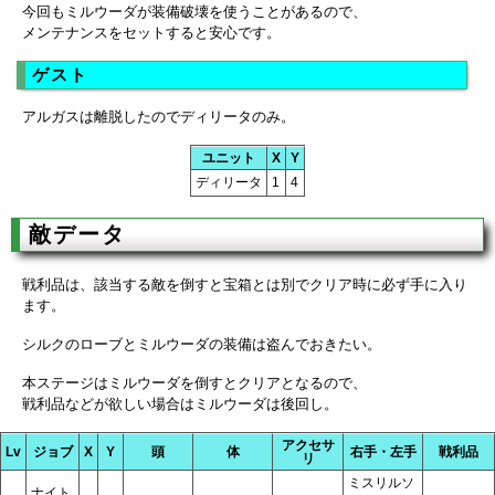
今回もミルウーダが装備破壊を使うことがあるので、
メンテナンスをセットすると安心です。
ゲスト
アルガスは離脱したのでディリータのみ。
ユニット
X
Y
ディリータ
1
4
敵データ
戦利品は、該当する敵を倒すと宝箱とは別でクリア時に必ず手に入り
ます。
シルクのローブとミルウーダの装備は盗んでおきたい。
本ステージはミルウーダを倒すとクリアとなるので、
戦利品などが欲しい場合はミルウーダは後回し。
アクセサ
Lv
ジョブ
X
Y
頭
体
右手・左手
戦利品
リ
ミスリルソ
ナイト