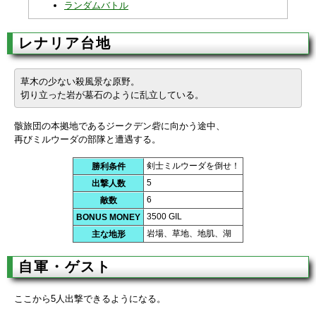
ランダムバトル
レナリア台地
草木の少ない殺風景な原野。
切り立った岩が墓石のように乱立している。
骸旅団の本拠地であるジークデン砦に向かう途中、
再びミルウーダの部隊と遭遇する。
剣士ミルウーダを倒せ！
勝利条件
5
出撃人数
6
敵数
3500 GIL
BONUS MONEY
岩場、草地、地肌、湖
主な地形
自軍・ゲスト
ここから5人出撃できるようになる。