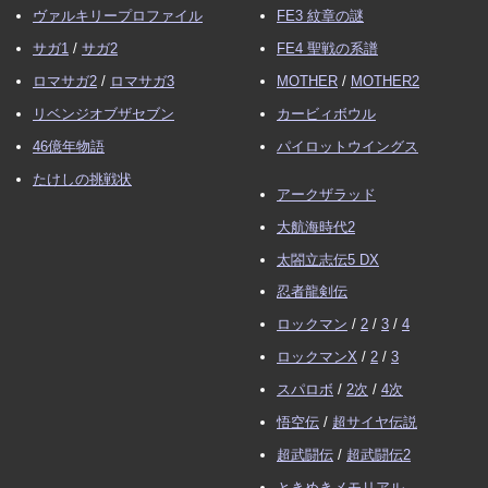
ヴァルキリープロファイル
FE3 紋章の謎
サガ1
/
サガ2
FE4 聖戦の系譜
ロマサガ2
/
ロマサガ3
MOTHER
/
MOTHER2
リベンジオブザセブン
カービィボウル
46億年物語
パイロットウイングス
たけしの挑戦状
アークザラッド
大航海時代2
太閤立志伝5 DX
忍者龍剣伝
ロックマン
/
2
/
3
/
4
ロックマンX
/
2
/
3
スパロボ
/
2次
/
4次
悟空伝
/
超サイヤ伝説
超武闘伝
/
超武闘伝2
ときめきメモリアル