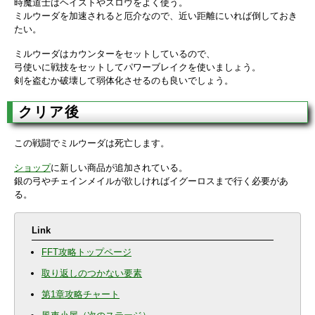
時魔道士はヘイストやスロウをよく使う。
ミルウーダを加速されると厄介なので、近い距離にいれば倒しておき
たい。
ミルウーダはカウンターをセットしているので、
弓使いに戦技をセットしてパワーブレイクを使いましょう。
剣を盗むか破壊して弱体化させるのも良いでしょう。
クリア後
この戦闘でミルウーダは死亡します。
ショップ
に新しい商品が追加されている。
銀の弓やチェインメイルが欲しければイグーロスまで行く必要があ
る。
Link
FFT攻略トップページ
取り返しのつかない要素
第1章攻略チャート