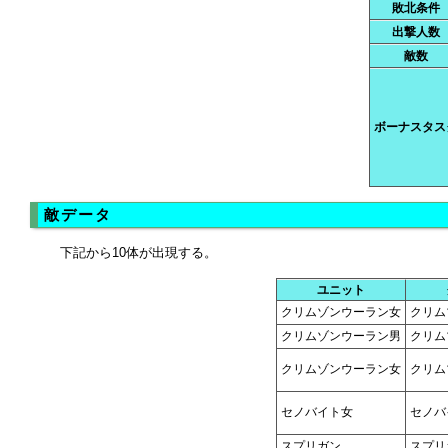
敗北条件
出撃人数
敵数
ボーナスタス
敵データ
下記から10体が出現する。
ユニット
クリムゾンウーラン女
クリム
クリムゾンウーラン男
クリム
クリムゾンウーラン女
クリム
セノバイト女
セノバ
スプリガン
スプリ