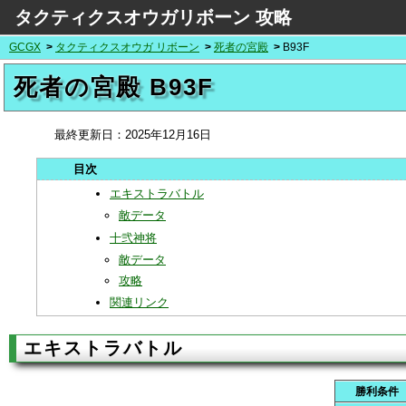
タクティクスオウガリボーン 攻略
GCGX
タクティクスオウガ リボーン
死者の宮殿
B93F
死者の宮殿 B93F
最終更新日：
2025年12月16日
エキストラバトル
敵データ
十弐神将
敵データ
攻略
関連リンク
エキストラバトル
勝利条件