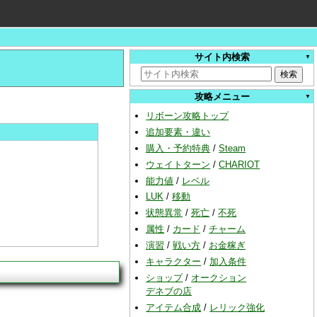
サイト内検索
攻略メニュー
リボーン攻略トップ
追加要素・違い
購入・予約特典
/
Steam
ウェイトターン
/
CHARIOT
能力値
/
レベル
LUK
/
移動
状態異常
/
死亡
/
不死
属性
/
カード
/
チャーム
演習
/
戦い方
/
お金稼ぎ
キャラクター
/
加入条件
ショップ
/
オークション
デネブの店
アイテム合成
/
レリック強化