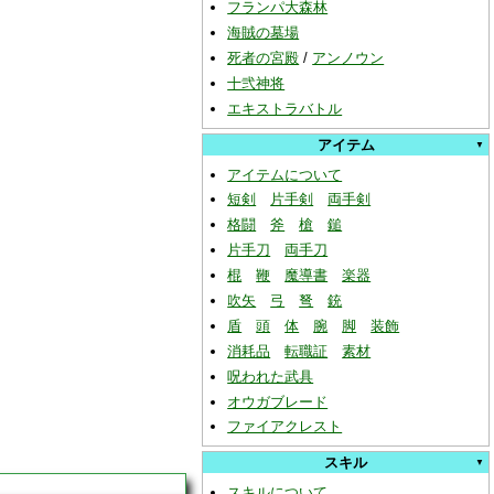
フランパ大森林
海賊の墓場
死者の宮殿
/
アンノウン
十弐神将
エキストラバトル
アイテム
アイテムについて
短剣
片手剣
両手剣
格闘
斧
槍
鎚
片手刀
両手刀
棍
鞭
魔導書
楽器
吹矢
弓
弩
銃
盾
頭
体
腕
脚
装飾
消耗品
転職証
素材
呪われた武具
オウガブレード
ファイアクレスト
スキル
スキルについて