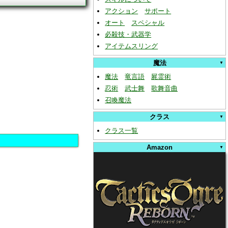
アクション
サポート
オート
スペシャル
必殺技・武器学
アイテムスリング
魔法
魔法
竜言語
屍霊術
忍術
武士舞
歌舞音曲
召喚魔法
クラス
クラス一覧
Amazon