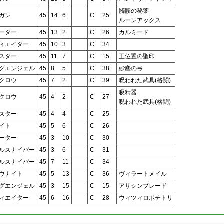
髑髏の秘薬
ガン
45
14
6
C
25
ルーンアックス
ーター
45
13
2
C
26
カルミード
ィエイター
45
10
3
C
34
スター
45
11
7
C
15
正位置の聖印
グエンジェル
45
8
5
C
38
砂塵の弓
クロウ
45
7
2
C
39
呪われた武具(格闘)
吸精器
クロウ
45
4
2
C
27
呪われた武具(格闘)
スター
45
4
4
C
25
イト
45
5
6
C
26
ーター
45
3
10
C
30
ルスナイパー
45
3
6
C
31
ルスナイパー
45
7
11
C
34
ウナイト
45
5
13
C
36
ヴィラートメイル
グエンジェル
45
3
15
C
15
アサシンブレード
ィエイター
45
6
16
C
28
ウィツィロポチトリ