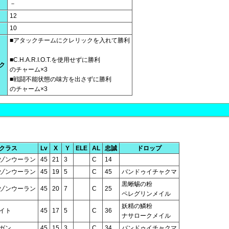
－
12
10
■アタックチームにクレリックを入れて勝利
■C.H.A.R.I.O.T.を使用せずに勝利
ク
のチャーム×3
■戦闘不能状態の味方を出さずに勝利
のチャーム×3
クラス
Lv
X
Y
ELE
AL
忠誠
ドロップ
ゾンウーラン
45
21
3
C
14
ゾンウーラン
45
19
5
C
45
バンドゥイチャクマ
黒蜥蜴の粉
ゾンウーラン
45
20
7
C
25
ペレグリンメイル
妖精の鱗粉
イト
45
17
5
C
36
ナサロークメイル
ガン
45
15
3
C
34
バンドゥイチャクマ