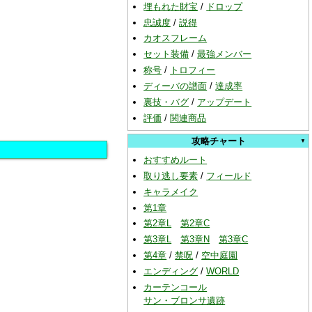
埋もれた財宝
/
ドロップ
忠誠度
/
説得
カオスフレーム
セット装備
/
最強メンバー
称号
/
トロフィー
ディーバの譜面
/
達成率
裏技・バグ
/
アップデート
評価
/
関連商品
攻略チャート
おすすめルート
取り逃し要素
/
フィールド
キャラメイク
第1章
第2章L
第2章C
第3章L
第3章N
第3章C
第4章
/
禁呪
/
空中庭園
エンディング
/
WORLD
カーテンコール
サン・ブロンサ遺跡