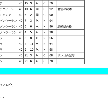
チ
40
15
3
氷
C
79
チクイーン
40
13
6
闇
C
92
魍魎の秘本
チキング
40
6
2
闇
C
90
ゾンウーラン
40
7
3
氷
N
94
ゾンウーラン
40
6
6
水
N
96
黒蜥蜴の粉
ゾンウーラン
40
4
5
氷
N
98
ラ
40
3
8
氷
N
56
ラ
40
4
11
土
N
64
ラ
40
6
10
氷
N
58
ン
40
21
3
氷
C
68
サンゴの竪琴
ン
40
21
6
氷
C
70
ジ+スロウ）
ので、