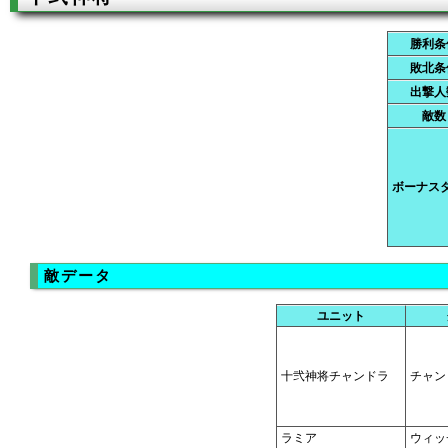
勝利条
敗北条
出撃人
敵数
ボーナス
敵データ
ユニット
十弐神将チャンドラ
チャン
ラミア
ウィッ