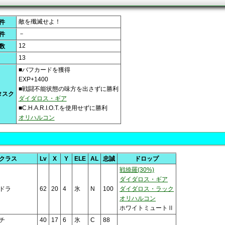
敵を殲滅せよ！
件
－
件
12
数
13
■バフカードを獲得
EXP+1400
■戦闘不能状態の味方を出さずに勝利
タスク
ダイダロス・ギア
■C.H.A.R.I.O.T.を使用せずに勝利
オリハルコン
クラス
Lv
X
Y
ELE
AL
忠誠
ドロップ
戦捺羅(30%)
ダイダロス・ギア
ドラ
62
20
4
氷
N
100
ダイダロス・ラック
オリハルコン
ホワイトミュートⅡ
チ
40
17
6
氷
C
88