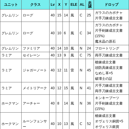
忠
ユニット
クラス
Lv
X
Y
ELE
AL
ドロップ
誠
ガラスのカボチャ
グレムリン
ローグ
40
15
14
風
C
25
片手刀錬成古文書
ガラスのカボチャ
片手剣錬成古文書
グレムリン
ローグ
40
10
6
風
C
34
(15%)
魔水晶の原石
グレムリン
ファミリア
40
14
10
風
N
24
フロートリング
ラミア
セイレーン
40
13
9
風
C
75
両手刀錬成古文書
槍錬成古文書
頭防具錬成古文書
ラミア
ジャガーノート
40
12
11
雷
N
45
なめし革×5
破壊士の証
片手刀錬成古文書
ラミア
メイトリアーク
40
12
15
風
N
41
両手刀錬成古文書
キンキーブーツ
ホークマン
アーチャー
40
8
14
風
N
36
片手剣錬成古文書
(15%)
槍錬成古文書
ルーンフェンサ
オヴェリス銅貨×5
ホークマン
40
10
13
風
C
52
ー
オヴェリス銀貨