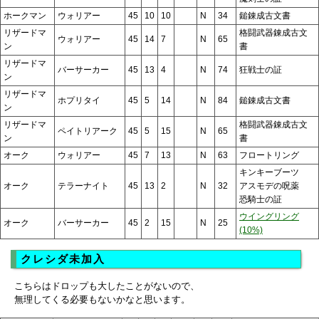
ホークマン
ウォリアー
45
10
10
N
34
鎚錬成古文書
リザードマ
格闘武器錬成古文
ウォリアー
45
14
7
N
65
ン
書
リザードマ
バーサーカー
45
13
4
N
74
狂戦士の証
ン
リザードマ
ホプリタイ
45
5
14
N
84
鎚錬成古文書
ン
リザードマ
格闘武器錬成古文
ペイトリアーク
45
5
15
N
65
ン
書
オーク
ウォリアー
45
7
13
N
63
フロートリング
キンキーブーツ
オーク
テラーナイト
45
13
2
N
32
アスモデの呪薬
恐騎士の証
ウイングリング
オーク
バーサーカー
45
2
15
N
25
(10%)
クレシダ未加入
こちらはドロップも大したことがないので、
無理してくる必要もないかなと思います。