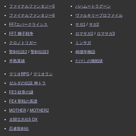
ファイナルファンタジー5
バハムートラグーン
ファイナルファンタジー6
ヴァルキリープロファイル
FF7エバークライシス
サガ1
/
サガ2
FFT 獅子戦争
ロマサガ2
/
ロマサガ3
クロノトリガー
ミンサガ
聖剣伝説2
/
聖剣伝説3
46億年物語
半熟英雄
たけしの挑戦状
マリオRPG
/
マリオラン
ゼルダの伝説 神トラ
FE3 紋章の謎
FE4 聖戦の系譜
MOTHER
/
MOTHER2
太閤立志伝5 DX
忍者龍剣伝