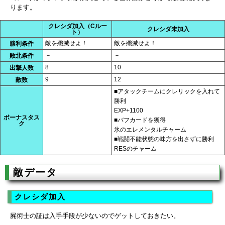
ります。
クレシダ加入（Cルー
クレシダ未加入
ト）
敵を殲滅せよ！
敵を殲滅せよ！
勝利条件
－
－
敗北条件
8
10
出撃人数
9
12
敵数
■アタックチームにクレリックを入れて
勝利
EXP+1100
ボーナスタス
■バフカードを獲得
ク
氷のエレメンタルチャーム
■戦闘不能状態の味方を出さずに勝利
RESのチャーム
敵データ
クレシダ加入
屍術士の証は入手手段が少ないのでゲットしておきたい。