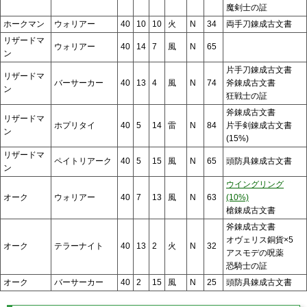
魔剣士の証
ホークマン
ウォリアー
40
10
10
火
N
34
両手刀錬成古文書
リザードマ
ウォリアー
40
14
7
風
N
65
ン
片手刀錬成古文書
リザードマ
バーサーカー
40
13
4
風
N
74
斧錬成古文書
ン
狂戦士の証
斧錬成古文書
リザードマ
ホプリタイ
40
5
14
雷
N
84
片手剣錬成古文書
ン
(15%)
リザードマ
ペイトリアーク
40
5
15
風
N
65
頭防具錬成古文書
ン
ウイングリング
オーク
ウォリアー
40
7
13
風
N
63
(10%)
槍錬成古文書
斧錬成古文書
オヴェリス銅貨×5
オーク
テラーナイト
40
13
2
火
N
32
アスモデの呪薬
恐騎士の証
オーク
バーサーカー
40
2
15
風
N
25
頭防具錬成古文書