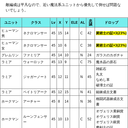
敵編成は平凡なので、近い魔法系ユニットから優先して倒せば問題な
いでしょう。
忠
ユニット
クラス
Lv
X
Y
ELE
AL
ドロップ
誠
ヒューマン
ネクロマンサー
45
15
14
C
42
屍術士の証×3(23%)
男
ヒューマン
ネクロマンサー
45
10
6
C
38
屍術士の証×3(23%)
女
グレムリン
ファミリア
45
14
10
N
24
ガラスのカボチャ
ラミア
ウォーロック
45
13
9
C
75
魔水晶の原石
雑鉱石
丸太
ラミア
ジャガーノート
45
12
11
N
45
なめし革
破壊士の証
ラミア
ペイトリアーク
45
12
15
N
41
鎚錬成古文書
格闘武器錬成古文
ホークマン
アーチャー
45
8
14
N
36
書
オヴェリス黄銅貨
ルーンフェンサ
オヴェリス銅貨
ホークマン
45
10
13
C
52
ー
オヴェリス銀貨
魔剣士の証