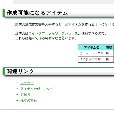
作成可能になるアイテム
脚防具錬成古文書を入手すると下記アイテムを作れるようになり
足防具は
ウイングブーツかワープシューズ
が便利すぎるので、
これらは趣味で作る範囲かなと思います。
アイテム名
種類
ヒーラートラウザ
脚
メイジトラウザ
脚
関連リンク
ショップ
アイテム合成・レシピ
脚防具
死者の宮殿