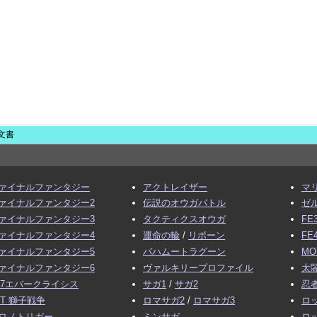
文書
ァイナルファンタジー
アクトレイザー
マ
ァイナルファンタジー2
伝説のオウガバトル
ゼ
ァイナルファンタジー3
タクティクスオウガ
FE
ァイナルファンタジー4
運命の輪
/
リボーン
FE
ァイナルファンタジー5
バハムートラグーン
MO
ァイナルファンタジー6
ヴァルキリープロファイル
太閤
F7エバークライシス
サガ1
/
サガ2
忍
FT 獅子戦争
ロマサガ2
/
ロマサガ3
ロ
ロノトリガー
ミンサガ
ロ