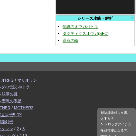
シリーズ攻略・解析
伝説のオウガバトル
タクティクスオウガ(SFC)
運命の輪
リオRPG
/
マリオラン
ルダの伝説 神トラ
3 紋章の謎
4 聖戦の系譜
THER
/
MOTHER2
脚防具錬成古文書とは
立志伝5 DX
入手方法
者龍剣伝
ドロップアイテム
ックマン
/
2
/
3
作成可能になるアイテム
ックマンX
/
2
/
3