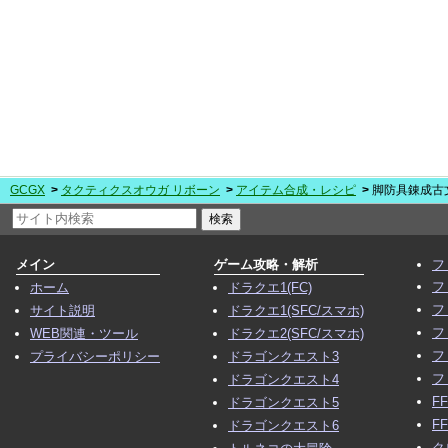
GCGX
タクティクスオウガ リボーン
アイテム合成・レシピ
脚防具錬成古
メイン
ゲーム攻略・解析
フ
フ
ホーム
ドラクエ1(FC)
フ
サイト説明
ドラクエ1(SFC/スマホ)
フ
WEB関連・ツール
ドラクエ2(SFC/スマホ)
フ
プライバシーポリシー
ドラゴンクエスト3
フ
ドラゴンクエスト4
F
ドラゴンクエスト5
F
ドラゴンクエスト6
ク