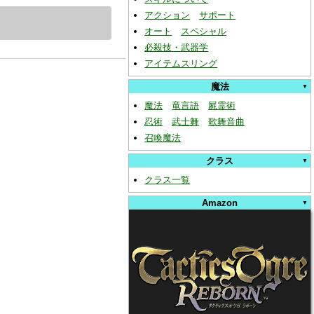
アクション
サポート
オート
スペシャル
必殺技・武器学
アイテムスリング
魔法
魔法
竜言語
屍霊術
忍術
武士舞
歌舞音曲
召喚魔法
クラス
クラス一覧
Amazon