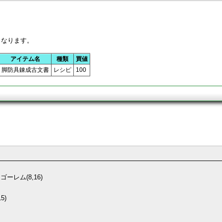
となります。
アイテム名
種類
買値
脚防具錬成古文書
レシピ
100
ーレム(8,16)
5)