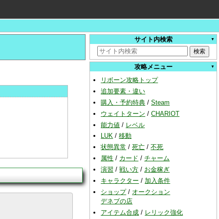
サイト内検索
攻略メニュー
リボーン攻略トップ
追加要素・違い
購入・予約特典
/
Steam
ウェイトターン
/
CHARIOT
能力値
/
レベル
LUK
/
移動
状態異常
/
死亡
/
不死
属性
/
カード
/
チャーム
演習
/
戦い方
/
お金稼ぎ
キャラクター
/
加入条件
ショップ
/
オークション
デネブの店
アイテム合成
/
レリック強化