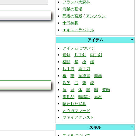
フランパ大森林
海賊の墓場
死者の宮殿
/
アンノウン
十弐神将
エキストラバトル
アイテム
アイテムについて
短剣
片手剣
両手剣
格闘
斧
槍
鎚
片手刀
両手刀
棍
鞭
魔導書
楽器
吹矢
弓
弩
銃
盾
頭
体
腕
脚
装飾
消耗品
転職証
素材
呪われた武具
オウガブレード
ファイアクレスト
スキル
スキルについて