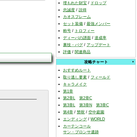
埋もれた財宝
/
ドロップ
忠誠度
/
説得
カオスフレーム
セット装備
/
最強メンバー
称号
/
トロフィー
ディーバの譜面
/
達成率
裏技・バグ
/
アップデート
評価
/
関連商品
攻略チャート
おすすめルート
取り逃し要素
/
フィールド
キャラメイク
第1章
第2章L
第2章C
第3章L
第3章N
第3章C
第4章
/
禁呪
/
空中庭園
エンディング
/
WORLD
カーテンコール
サン・ブロンサ遺跡