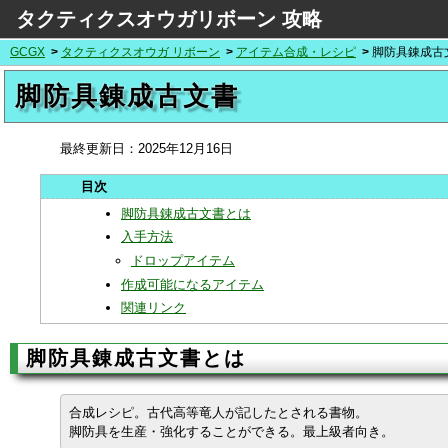
タクティクスオウガリボーン 攻略
GCGX
タクティクスオウガ リボーン
アイテム合成・レシピ
脚防具錬成古
脚防具錬成古文書
最終更新日：
2025年12月16日
脚防具錬成古文書とは
入手方法
ドロップアイテム
作成可能になるアイテム
関連リンク
脚防具錬成古文書とは
合成レシピ。古代高等竜人が記したとされる書物。
脚防具を生産・強化することができる。最上級者向き。