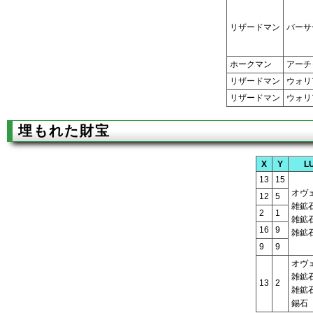
リザードマン
バーサ
ホークマン
アーチ
リザードマン
ウォリ
リザードマン
ウォリ
埋もれた財宝
X
Y
L
13
15
オヴ
12
5
雑鉱
2
1
雑鉱
16
9
雑鉱
9
9
オヴ
雑鉱
13
2
雑鉱
錫石