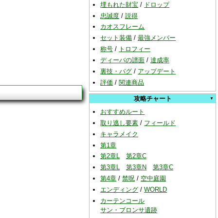
埋もれた財宝
/
ドロップ
忠誠度
/
説得
カオスフレーム
セット装備
/
最強メンバー
称号
/
トロフィー
ディーバの譜面
/
達成率
裏技・バグ
/
アップデート
評価
/
関連商品
攻略チャート
おすすめルート
取り逃し要素
/
フィールド
キャラメイク
第1章
第2章L
第2章C
第3章L
第3章N
第3章C
第4章
/
禁呪
/
空中庭園
エンディング
/
WORLD
カーテンコール
サン・ブロンサ遺跡