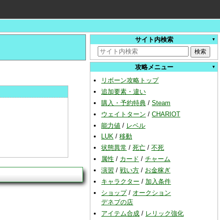
サイト内検索
攻略メニュー
リボーン攻略トップ
追加要素・違い
購入・予約特典
/
Steam
ウェイトターン
/
CHARIOT
能力値
/
レベル
LUK
/
移動
状態異常
/
死亡
/
不死
属性
/
カード
/
チャーム
演習
/
戦い方
/
お金稼ぎ
キャラクター
/
加入条件
ショップ
/
オークション
デネブの店
アイテム合成
/
レリック強化