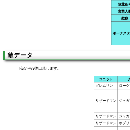
敗北条
出撃人
敵数
ボーナスタ
敵データ
下記から9体出現します。
ユニット
グレムリン
ローグ
リザードマン
ジャガ
リザードマン
ジャガ
リザードマン
ホプリ