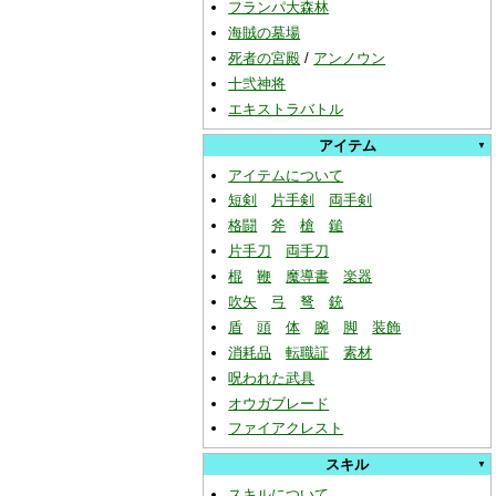
フランパ大森林
海賊の墓場
死者の宮殿
/
アンノウン
十弐神将
エキストラバトル
アイテム
アイテムについて
短剣
片手剣
両手剣
格闘
斧
槍
鎚
片手刀
両手刀
棍
鞭
魔導書
楽器
吹矢
弓
弩
銃
盾
頭
体
腕
脚
装飾
消耗品
転職証
素材
呪われた武具
オウガブレード
ファイアクレスト
スキル
スキルについて