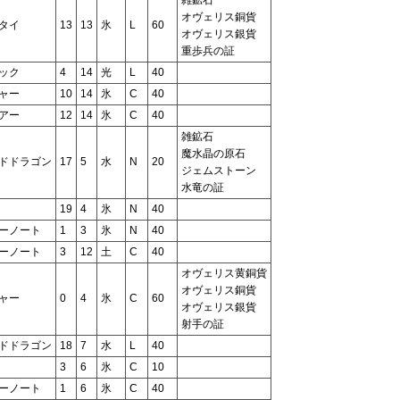
オヴェリス銅貨
タイ
13
13
氷
L
60
オヴェリス銀貨
重歩兵の証
ック
4
14
光
L
40
ャー
10
14
氷
C
40
アー
12
14
氷
C
40
雑鉱石
魔水晶の原石
ドドラゴン
17
5
水
N
20
ジェムストーン
水竜の証
19
4
氷
N
40
ーノート
1
3
氷
N
40
ーノート
3
12
土
C
40
オヴェリス黄銅貨
オヴェリス銅貨
ャー
0
4
氷
C
60
オヴェリス銀貨
射手の証
ドドラゴン
18
7
水
L
40
3
6
氷
C
10
ーノート
1
6
氷
C
40