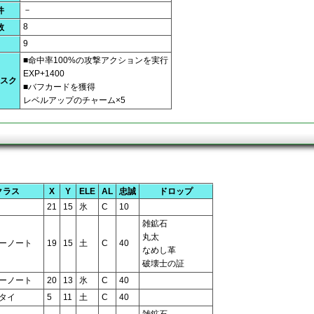
－
件
8
数
9
■命中率100%の攻撃アクションを実行
EXP+1400
スク
■バフカードを獲得
レベルアップのチャーム×5
クラス
X
Y
ELE
AL
忠誠
ドロップ
21
15
氷
C
10
雑鉱石
丸太
ーノート
19
15
土
C
40
なめし革
破壊士の証
ーノート
20
13
氷
C
40
タイ
5
11
土
C
40
雑鉱石