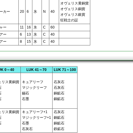
オヴェリス黄銅貨
オヴェリス銅貨
ーカー
20
6
氷
N
40
オヴェリス銀貨
狂戦士の証
ャー
11
16
氷
C
60
アー
6
13
氷
C
40
アー
8
15
氷
C
40
UK 0～40
LUK 41～70
LUK 71～100
ェリス黄銅貨
キュアリーフ
石灰石
石
マジックリーフ
石灰石
石
錫石
銅鉱石
石
石墨
銅鉱石
ェリス黄銅貨
キュアリーフ+1
石灰石
石
マジックリーフ+1
銅鉱石
石
石墨
銅鉱石
石灰石
鉄鉱石