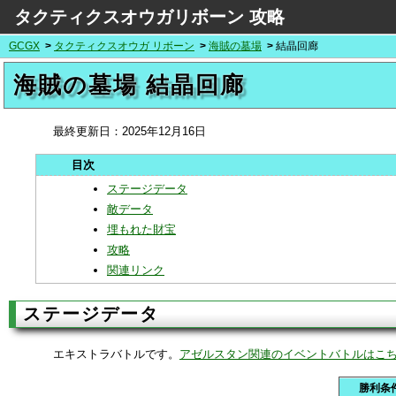
タクティクスオウガリボーン 攻略
GCGX
タクティクスオウガ リボーン
海賊の墓場
結晶回廊
海賊の墓場 結晶回廊
最終更新日：
2025年12月16日
ステージデータ
敵データ
埋もれた財宝
攻略
関連リンク
ステージデータ
エキストラバトルです。
アゼルスタン関連のイベントバトルはこ
勝利条