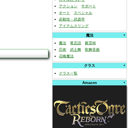
アクション
サポート
オート
スペシャル
必殺技・武器学
アイテムスリング
魔法
魔法
竜言語
屍霊術
忍術
武士舞
歌舞音曲
召喚魔法
クラス
クラス一覧
Amazon