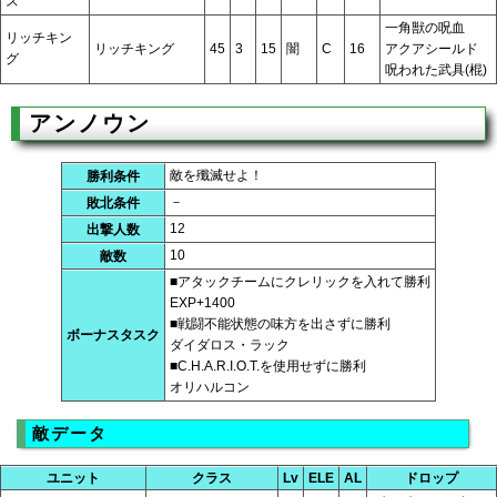
ス
一角獣の呪血
リッチキン
リッチキング
45
3
15
闇
C
16
アクアシールド
グ
呪われた武具(棍)
アンノウン
敵を殲滅せよ！
勝利条件
－
敗北条件
12
出撃人数
10
敵数
■アタックチームにクレリックを入れて勝利
EXP+1400
■戦闘不能状態の味方を出さずに勝利
ボーナスタスク
ダイダロス・ラック
■C.H.A.R.I.O.T.を使用せずに勝利
オリハルコン
敵データ
ユニット
クラス
Lv
ELE
AL
ドロップ