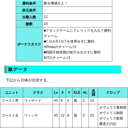
敵を殲滅せよ！
勝利条件
－
敗北条件
12
出撃人数
10
敵数
■アタックチームにクレリックを入れて勝利
チャーム
■C.H.A.R.I.O.T.を使用せずに勝利
ボーナスタスク
HPmaxのチャーム×3
■戦闘不能状態の味方を出さずに勝利
INTのチャーム×3
敵データ
下記から10体が出現する。
忠
ユニット
クラス
Lv
X
Y
ELE
AL
ドロップ
誠
ゴースト男
ウィザード
45
6
4
風
C
14
オヴェリス黄銅貨
オヴェリス銅貨
ゴースト女
ウィッチ
45
12
8
風
C
25
オヴェリス銀貨
魔道士の証