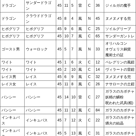
サンダードラゴ
ドラゴン
45
11
5
雷
C
36
ジィルガの魔手
ン
クラウドドラゴ
ドラゴン
45
8
4
風
N
45
ヌメヌメする兜
ン
ヒポグリフ
ヒポグリフ
45
9
6
風
C
25
ソイルグリーブ
ヒポグリフ
ヒポグリフ
45
10
7
風
C
65
サンダーガントレ
オリハルコン
ゴースト男
ウォーロック
45
5
7
風
N
33
オヴェリス銅貨
魔術士の証
ワイト
ワイト
45
1
6
火
C
12
ペレグリンの風鎧
ワイト
ワイト
45
2
10
風
C
14
ヴィラートの雷鎧
レイス男
レイス
45
6
9
風
C
32
ヌメヌメする兜
レイス女
レイス
45
11
8
風
C
26
ナサロークの土鎧
ガラスのカボチャ
バンシー
バンシー
45
14
10
雷
C
27
妖精の鱗粉
呪われた武具(棍)
バンシー
バンシー
45
11
12
風
C
84
ガラスのカボチャ
インキュバ
ガラスのカボチャ
インキュバス
45
7
12
火
C
22
ス
燐火の結晶
インキュバ
インキュバス
45
5
13
風
C
31
ガラスのカボチャ