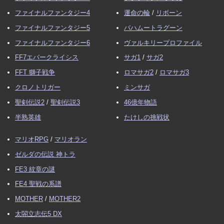
ファイナルファンタジー4
運命の輪
/
リボーン
ファイナルファンタジー5
バハムートラグーン
ファイナルファンタジー6
ヴァルキリープロファイル
FF7エバークライシス
サガ1
/
サガ2
FFT 獅子戦争
ロマサガ2
/
ロマサガ3
クロノトリガー
ミンサガ
聖剣伝説2
/
聖剣伝説3
46億年物語
半熟英雄
たけしの挑戦状
マリオRPG
/
マリオラン
ゼルダの伝説 神トラ
FE3 紋章の謎
FE4 聖戦の系譜
MOTHER
/
MOTHER2
太閤立志伝5 DX