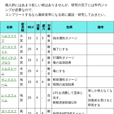
個人的にはあまり欲しい術はありませんが、研究の完了には年代ジャ
ンプが必要なので、
コンプリートするなら最終皇帝になる前に建設・研究しておきたい。
術
消
威
対
名称
系
MLV
効果
備考
費
力
象
統
ヘルファイ
火
敵
15
2
3
熱冷属性ダメージ
ア
冥
単
ゴーストラ
火
敵
25
4
-
魅了にする
イト
冥
単
ポイゾナス
水
敵
打属性ダメージ
15
2
2
ブロウ
冥
単
毒の追加効果
イルストー
水
敵
25
4
-
毒にする
ム
冥
全
サンドスト
地
敵
斬射属性ダメージ
15
6
4
ーム
冥
全
暗闇の追加効果
術しか使えなくな
LP1を消費して霊体と
レイスフォ
地
自
る
25
4
-
化す。
ーム
冥
分
回復術を受けると
斬殴突射防御128
即死する
ダークスフ
風
敵
15
6
6
約現在HP*6/8ダメージ