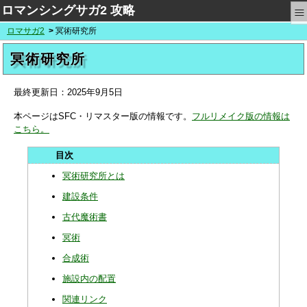
≡
ロマンシングサガ2 攻略
ロマサガ2
冥術研究所
冥術研究所
最終更新日：
2025年9月5日
本ページはSFC・リマスター版の情報です。
フルリメイク版の情報は
こちら。
冥術研究所とは
建設条件
古代魔術書
冥術
合成術
施設内の配置
関連リンク