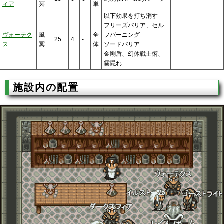
ィア
冥
単
以下効果を打ち消す
フリーズバリア、セル
ヴォーテク
風
全
フバーニング
25
4
-
ス
冥
体
ソードバリア
金剛盾、幻体戦士術、
霧隠れ
施設内の配置