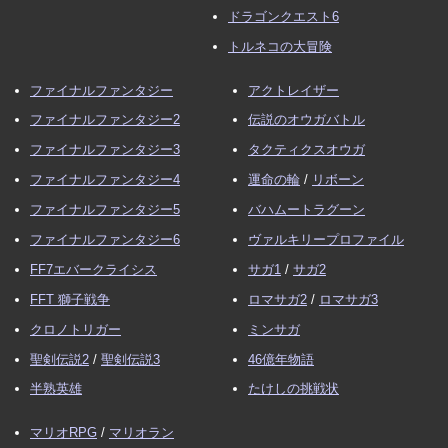
ドラゴンクエスト6
トルネコの大冒険
ファイナルファンタジー
アクトレイザー
ファイナルファンタジー2
伝説のオウガバトル
ファイナルファンタジー3
タクティクスオウガ
ファイナルファンタジー4
運命の輪
/
リボーン
ファイナルファンタジー5
バハムートラグーン
ファイナルファンタジー6
ヴァルキリープロファイル
FF7エバークライシス
サガ1
/
サガ2
FFT 獅子戦争
ロマサガ2
/
ロマサガ3
クロノトリガー
ミンサガ
聖剣伝説2
/
聖剣伝説3
46億年物語
半熟英雄
たけしの挑戦状
マリオRPG
/
マリオラン