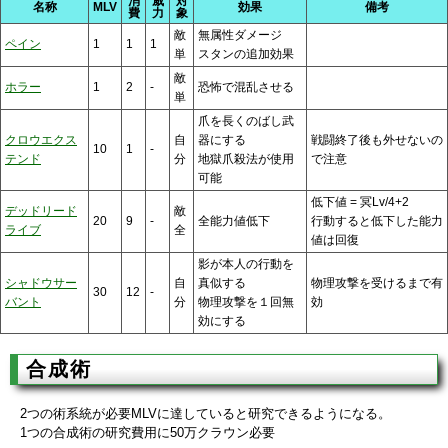
消
威
対
名称
MLV
効果
備考
費
力
象
敵
無属性ダメージ
ペイン
1
1
1
単
スタンの追加効果
敵
ホラー
1
2
-
恐怖で混乱させる
単
爪を長くのばし武
クロウエクス
自
器にする
戦闘終了後も外せないの
10
1
-
テンド
分
地獄爪殺法が使用
で注意
可能
低下値 = 冥Lv/4+2
デッドリード
敵
20
9
-
全能力値低下
行動すると低下した能力
ライブ
全
値は回復
影が本人の行動を
シャドウサー
自
真似する
物理攻撃を受けるまで有
30
12
-
バント
分
物理攻撃を１回無
効
効にする
合成術
2つの術系統が必要MLVに達していると研究できるようになる。
1つの合成術の研究費用に50万クラウン必要