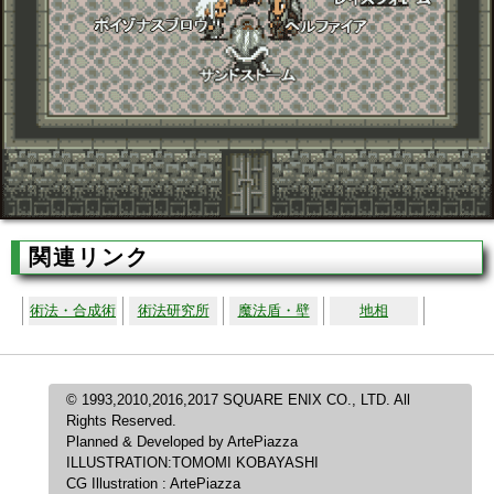
関連リンク
術法・合成術
術法研究所
魔法盾・壁
地相
© 1993,2010,2016,2017 SQUARE ENIX CO., LTD. All
Rights Reserved.
Planned & Developed by ArtePiazza
ILLUSTRATION:TOMOMI KOBAYASHI
CG Illustration : ArtePiazza