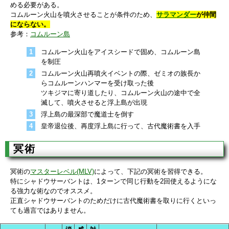
める必要がある。
コムルーン火山を噴火させることが条件のため、
サラマンダー
が仲間
にならない。
参考：
コムルーン島
コムルーン火山をアイスシードで固め、コムルーン島
を制圧
コムルーン火山再噴火イベントの際、ゼミオの族長か
らコムルーンハンマーを受け取った後
ツキジマに寄り道したり、コムルーン火山の途中で全
滅して、噴火させると浮上島が出現
浮上島の最深部で魔道士を倒す
皇帝退位後、再度浮上島に行って、古代魔術書を入手
冥術
冥術の
マスターレベル(MLV)
によって、下記の冥術を習得できる。
特にシャドウサーバントは、1ターンで同じ行動を2回使えるようにな
る強力な術なのでオススメ。
正直シャドウサーバントのためだけに古代魔術書を取りに行くといっ
ても過言ではありません。