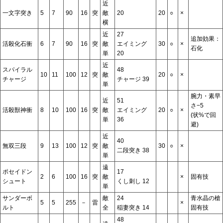
近
一文字突き
5
7
90
16
突
敵
20
20
○
×
横
近
27
追加効果：
活殺化石衝
6
7
90
16
突
敵
エイミング
30
○
×
石化
単
20
近
スパイラル
48
10
11
100
12
突
敵
20
○
×
チャージ
チャージ 39
単
腕力・素早
近
51
さ−5
活殺獣神衝
8
10
100
16
突
敵
エイミング
20
○
×
(状%で回
単
36
避)
近
40
無双三段
9
13
100
12
突
敵
30
○
×
二段突き 38
単
遠
ポセイドン
17
2
6
100
16
突
敵
×
固有技
シュート
くし刺し 12
単
サンダーボ
敵
24
青水晶の槍
5
5
255
－
雷
×
ルト
全
稲妻突き 14
固有技
48