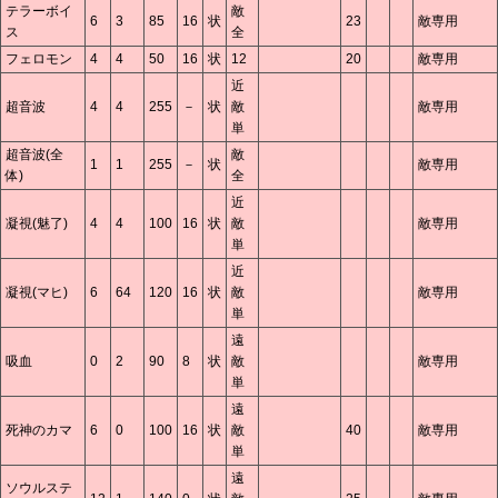
テラーボイ
敵
6
3
85
16
状
23
敵専用
ス
全
フェロモン
4
4
50
16
状
12
20
敵専用
近
超音波
4
4
255
－
状
敵
敵専用
単
超音波(全
敵
1
1
255
－
状
敵専用
体)
全
近
凝視(魅了)
4
4
100
16
状
敵
敵専用
単
近
凝視(マヒ)
6
64
120
16
状
敵
敵専用
単
遠
吸血
0
2
90
8
状
敵
敵専用
単
遠
死神のカマ
6
0
100
16
状
敵
40
敵専用
単
遠
ソウルステ