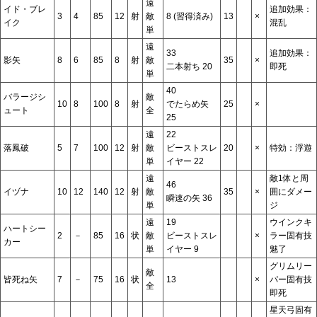
遠
イド・ブレ
追加効果：
3
4
85
12
射
敵
8 (習得済み)
13
×
イク
混乱
単
遠
33
追加効果：
影矢
8
6
85
8
射
敵
35
×
二本射ち 20
即死
単
40
バラージシ
敵
10
8
100
8
射
でたらめ矢
25
×
ュート
全
25
遠
22
落鳳破
5
7
100
12
射
敵
ビーストスレ
20
×
特効：浮遊
単
イヤー 22
遠
敵1体と周
46
イヅナ
10
12
140
12
射
敵
35
×
囲にダメー
瞬速の矢 36
単
ジ
遠
19
ウインクキ
ハートシー
2
－
85
16
状
敵
ビーストスレ
×
ラー固有技
カー
単
イヤー 9
魅了
グリムリー
敵
皆死ね矢
7
－
75
16
状
13
×
パー固有技
全
即死
星天弓固有