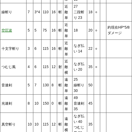
近
27
線斬り
7
3*4
110
16
斬
敵
二段斬
18
○
単
り 23
近
約現在HP*5/8
空圧波
5
5
75
16
斬
敵
18
20
○
ダメージ
単
近
なぎ払
十文字斬り
3
6
115
16
斬
敵
22
○
い 14
単
近
なぎ払
つむじ風
4
6
115
12
射
敵
35
○
い 20
横
遠
25
音速剣
5
7
130
8
斬
敵
線斬り
50
単
30
遠
49
光速剣
8
10
150
0
斬
敵
音速剣
45
単
35
なぎ払
遠
い 40
真空斬り
10
10
115
12
斬
敵
35
つむじ
横