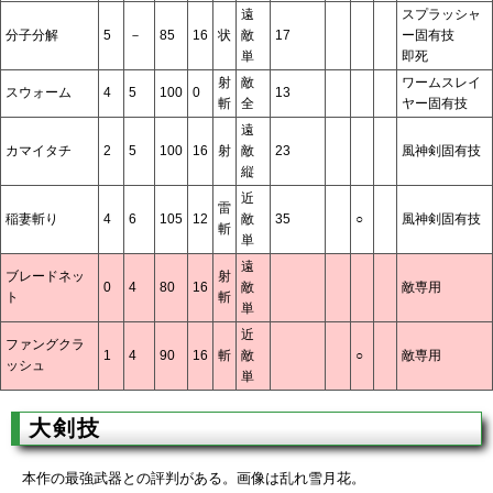
遠
スプラッシャ
分子分解
5
－
85
16
状
敵
17
ー固有技
単
即死
射
敵
ワームスレイ
スウォーム
4
5
100
0
13
斬
全
ヤー固有技
遠
カマイタチ
2
5
100
16
射
敵
23
風神剣固有技
縦
近
雷
稲妻斬り
4
6
105
12
敵
35
○
風神剣固有技
斬
単
遠
ブレードネッ
射
0
4
80
16
敵
敵専用
ト
斬
単
近
ファングクラ
1
4
90
16
斬
敵
○
敵専用
ッシュ
単
大剣技
本作の最強武器との評判がある。画像は乱れ雪月花。