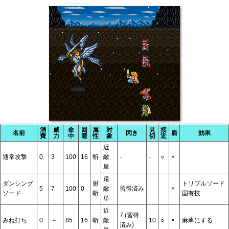
消
威
命
回
属
対
見
接
名前
閃き
盾
効果
費
力
中
避
性
象
切
近
近
通常攻撃
0
3
100
16
斬
敵
-
-
○
×
単
遠
ダンシング
射
トリプルソード
5
7
100
0
敵
習得済み
×
ソード
斬
固有技
単
近
7 (習得
みね打ち
0
－
85
16
斬
敵
10
○
×
麻痺にする
済み)