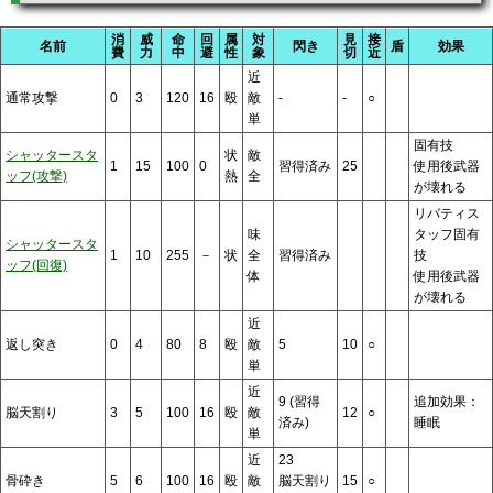
消
威
命
回
属
対
見
接
名前
閃き
盾
効果
費
力
中
避
性
象
切
近
近
通常攻撃
0
3
120
16
殴
敵
-
-
○
単
固有技
シャッタースタ
状
敵
1
15
100
0
習得済み
25
使用後武器
ッフ(攻撃)
熱
全
が壊れる
リバティス
味
タッフ固有
シャッタースタ
1
10
255
－
状
全
習得済み
技
ッフ(回復)
体
使用後武器
が壊れる
近
返し突き
0
4
80
8
殴
敵
5
10
○
単
近
9 (習得
追加効果：
脳天割り
3
5
100
16
殴
敵
12
○
済み)
睡眠
単
近
23
骨砕き
5
6
100
16
殴
敵
脳天割り
15
○