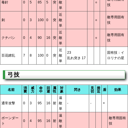
毒針
0
5
85
5
突
敵
○
技
単
近
敵専用固有
刺
0
3
100
0
突
敵
○
技
単
近
敵専用固有
クチバシ
0
4
90
16
突
敵
○
技
単
近
23
固有技：イ
百花繚乱
7
8
100
0
突
敵
乱れ突き 17
ロリナの星
単
弓技
消
威
命
回
属
対
見
接
名前
閃き
盾
効果
費
力
中
避
性
象
切
近
遠
通常攻撃
0
3
95
16
射
敵
-
-
×
単
遠
ボーンダー
敵専用固有
0
4
95
16
射
敵
ト
技
単