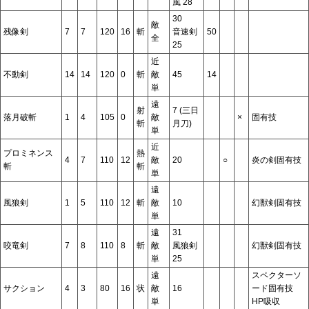
風 28
30
敵
残像剣
7
7
120
16
斬
音速剣
50
全
25
近
不動剣
14
14
120
0
斬
敵
45
14
単
遠
射
7 (三日
落月破斬
1
4
105
0
敵
×
固有技
斬
月刀)
単
近
プロミネンス
熱
4
7
110
12
敵
20
○
炎の剣固有技
斬
斬
単
遠
風狼剣
1
5
110
12
斬
敵
10
幻獣剣固有技
単
遠
31
咬竜剣
7
8
110
8
斬
敵
風狼剣
幻獣剣固有技
単
25
遠
スペクターソ
サクション
4
3
80
16
状
敵
16
ード固有技
単
HP吸収