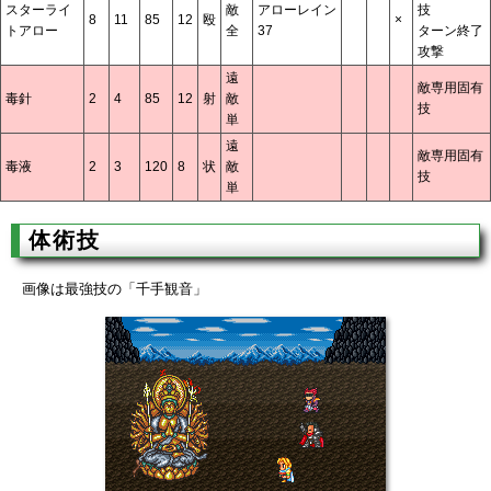
スターライ
敵
アローレイン
技
8
11
85
12
殴
×
トアロー
全
37
ターン終了
攻撃
遠
敵専用固有
毒針
2
4
85
12
射
敵
技
単
遠
敵専用固有
毒液
2
3
120
8
状
敵
技
単
体術技
画像は最強技の「千手観音」