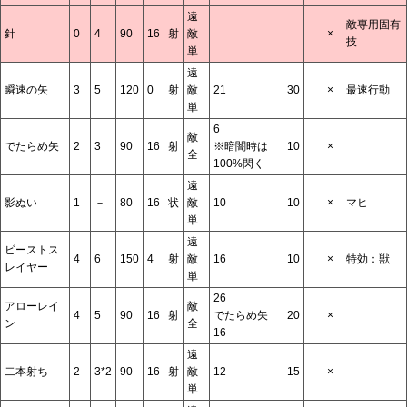
遠
敵専用固有
針
0
4
90
16
射
敵
×
技
単
遠
瞬速の矢
3
5
120
0
射
敵
21
30
×
最速行動
単
6
敵
でたらめ矢
2
3
90
16
射
※暗闇時は
10
×
全
100%閃く
遠
影ぬい
1
－
80
16
状
敵
10
10
×
マヒ
単
遠
ビーストス
4
6
150
4
射
敵
16
10
×
特効：獣
レイヤー
単
26
アローレイ
敵
4
5
90
16
射
でたらめ矢
20
×
ン
全
16
遠
二本射ち
2
3*2
90
16
射
敵
12
15
×
単