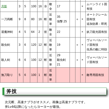
敵
ムーンライト固
月影
3
5
100
16
冷
17
×
全
有技
近
オートクレール
35
一刀両断
9
8
80
16
斬
敵
○
×
固有技
強撃 25
単
追加効果：即死
敵
退魔神剣
4
5
64
2
状
22
×
妖刀龍光固有技
全
近
ヴォーパルソー
殺虫剣
3
6
120
12
斬
敵
19
○
×
ド固有技
単
虫系の敵に特効
近
29
ヴォーパルソー
殺人剣
6
6
100
12
斬
敵
殺虫剣
○
×
ド固有技
単
21
近
無刀取り
5
6
100
1
斬
敵
×
敵専用固有技
単
斧技
次元断、高速ナブラがオススメ。画像は高速ナブラです。
斧Lv44以降になったらヨーヨーが最強。