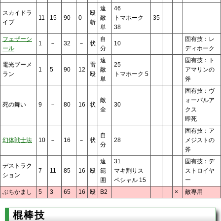
遠
46
スカイドラ
殴
11
15
90
0
敵
トマホーク
35
イブ
斬
単
38
フェザーシ
自
固有技：レ
1
－
32
－
状
10
ール
分
ディホーク
遠
固有技：ト
電光ブーメ
雷
25
1
5
90
12
敵
アマリンの
ラン
殴
トマホーク 5
単
斧
固有技：ヴ
敵
ォーパルア
死の舞い
9
－
80
16
状
30
全
クス
即死
固有技：ア
自
幻体戦士法
10
－
16
－
状
28
メジストの
分
斧
遠
31
固有技：デ
デストラク
7
11
85
16
殴
範
マキ割りス
ストロイヤ
ション
囲
ペシャル 15
ー
ぶちかまし
5
3
65
16
殴
B2
×
敵専用
棍棒技