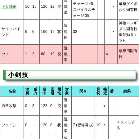
遠
チャージ 45
竜槍ゲイボ
下り飛竜
10
15
120
12
突
敵
×
スパイラルチ
ルグ固有技
単
ャージ 38
神槍ロンギ
遠
サイコバイ
ヌス固有技
6
6
160
12
状
範
32
×
ンド
追加効果：
囲
マヒ
近
敵専用固有
ツノ
1
3
80
12
突
敵
○
技
単
小剣技
消
威
命
回
属
対
見
接
名前
閃き
盾
効果
費
力
中
避
性
象
切
近
近
通常攻撃
0
3
125
0
突
敵
-
-
○
単
近
スタンにす
フェイント
0
－
130
8
状
敵
7 (習得済み)
10
○
る
単
近