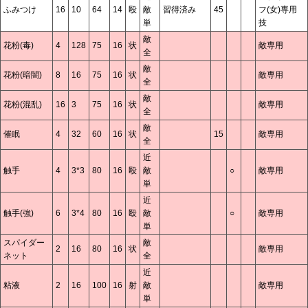
ふみつけ
16
10
64
14
殴
敵
習得済み
45
フ(女)専用
単
技
敵
花粉(毒)
4
128
75
16
状
敵専用
全
敵
花粉(暗闇)
8
16
75
16
状
敵専用
全
敵
花粉(混乱)
16
3
75
16
状
敵専用
全
敵
催眠
4
32
60
16
状
15
敵専用
全
近
触手
4
3*3
80
16
殴
敵
○
敵専用
単
近
触手(強)
6
3*4
80
16
殴
敵
○
敵専用
単
スパイダー
敵
2
16
80
16
状
敵専用
ネット
全
近
粘液
2
16
100
16
射
敵
敵専用
単