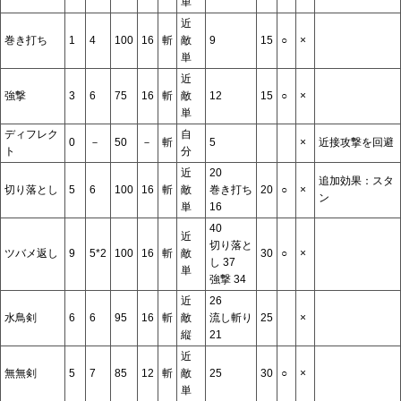
単
近
巻き打ち
1
4
100
16
斬
敵
9
15
○
×
単
近
強撃
3
6
75
16
斬
敵
12
15
○
×
単
ディフレク
自
0
－
50
－
斬
5
×
近接攻撃を回避
ト
分
近
20
追加効果：スタ
切り落とし
5
6
100
16
斬
敵
巻き打ち
20
○
×
ン
単
16
40
近
切り落と
ツバメ返し
9
5*2
100
16
斬
敵
30
○
×
し 37
単
強撃 34
近
26
水鳥剣
6
6
95
16
斬
敵
流し斬り
25
×
縦
21
近
無無剣
5
7
85
12
斬
敵
25
30
○
×
単