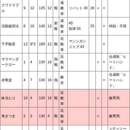
遠
クワドラブ
9
12
125
12
殴
敵
ソバット 30
26
○
×
ル
単
遠
射
45
活殺破邪法
8
10
140
12
敵
25
×
特効：不死
殴
気弾 35
単
近
マシンガン
千手観音
12
9*2
160
12
殴
敵
×
ジャブ 43
単
近
合成術「ヒ
サラマンダ
熱
1
4
130
16
敵
○
×
ートハン
ークロー
殴
単
ド」
合成術「ヒ
敵
赤竜波
4
7
130
16
熱
×
ートハン
全
ド」
近
体当たり
10
4
100
16
殴
敵
○
敵専用
単
近
巻きつき
2
3
130
4
殴
敵
○
敵専用
単
近
シティシー