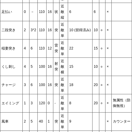
近
足払い
0
－
110
16
状
敵
6
6
×
縦
近
二段突き
2
3*2
110
16
突
敵
10 (習得済み)
10
○
×
単
近
雷
稲妻突き
4
6
110
12
敵
22
15
○
×
突
単
近
射
くし刺し
4
5
100
16
敵
15
10
○
×
突
横
近
チャージ
3
6
100
16
突
敵
18
20
○
×
単
近
無属性（防
エイミング
1
3
120
0
-
敵
8
20
○
×
御無視）
単
近
風車
2
5
40
1
突
敵
9
×
カウンター
単