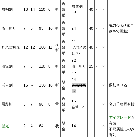
近
無無剣
無明剣
13
14
110
0
斬
敵
40
○
×
38
単
近
腕力-5(状+素早
流し斬り
7
6
95
16
斬
敵
24
40
○
×
さ%で回避)
単
近
41
冷
乱れ雪月花
12
12
100
11
敵
ツバメ返
40
○
×
斬
単
し 37
近
32
清流剣
7
8
110
8
斬
敵
流し斬り
25
○
×
単
25
44
敵
活人剣
15
－
130
16
斬
みね打ち
×
退却させる
全
37
近
16
雷殺斬
3
7
90
8
雷
敵
×
名刀千鳥固有技
強撃 12
単
デイブレード
固
敵
有技
聖光
2
4
64
－
状
14
×
全
不死属性にのみ
有効