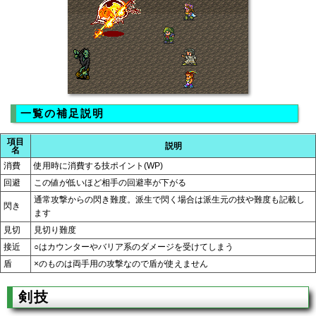
一覧の補足説明
項目
説明
名
消費
使用時に消費する技ポイント(WP)
回避
この値が低いほど相手の回避率が下がる
通常攻撃からの閃き難度。派生で閃く場合は派生元の技や難度も記載し
閃き
ます
見切
見切り難度
接近
○はカウンターやバリア系のダメージを受けてしまう
盾
×のものは両手用の攻撃なので盾が使えません
剣技