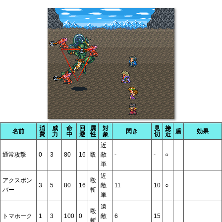
消
威
命
回
属
対
見
接
名前
閃き
盾
効果
費
力
中
避
性
象
切
近
近
通常攻撃
0
3
80
16
殴
敵
-
-
○
単
近
アクスボン
殴
3
5
80
16
敵
11
10
○
バー
斬
単
遠
殴
トマホーク
1
3
100
0
敵
6
15
斬