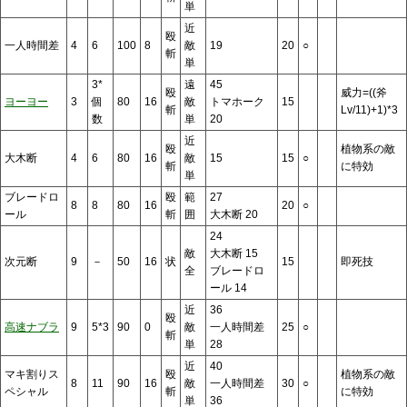
単
近
殴
一人時間差
4
6
100
8
敵
19
20
○
斬
単
3*
遠
45
殴
威力=((斧
ヨーヨー
3
個
80
16
敵
トマホーク
15
斬
Lv/11)+1)*3
数
単
20
近
殴
植物系の敵
大木断
4
6
80
16
敵
15
15
○
斬
に特効
単
ブレードロ
殴
範
27
8
8
80
16
20
○
ール
斬
囲
大木断 20
24
敵
大木断 15
次元断
9
－
50
16
状
15
即死技
全
ブレードロ
ール 14
近
36
殴
高速ナブラ
9
5*3
90
0
敵
一人時間差
25
○
斬
単
28
近
40
マキ割りス
殴
植物系の敵
8
11
90
16
敵
一人時間差
30
○
ペシャル
斬
に特効
単
36