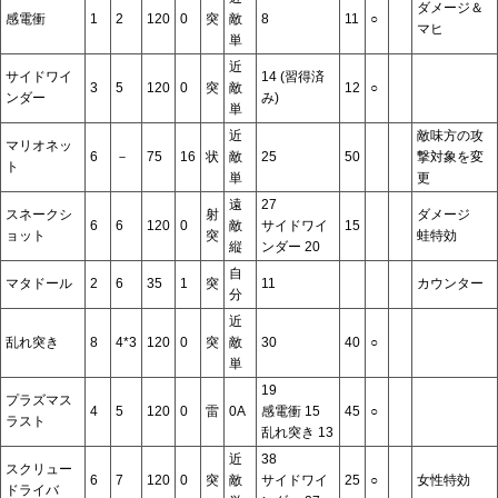
ダメージ＆
感電衝
1
2
120
0
突
敵
8
11
○
マヒ
単
近
サイドワイ
14 (習得済
3
5
120
0
突
敵
12
○
ンダー
み)
単
近
敵味方の攻
マリオネッ
6
－
75
16
状
敵
25
50
撃対象を変
ト
単
更
遠
27
スネークシ
射
ダメージ
6
6
120
0
敵
サイドワイ
15
ョット
突
蛙特効
縦
ンダー 20
自
マタドール
2
6
35
1
突
11
カウンター
分
近
乱れ突き
8
4*3
120
0
突
敵
30
40
○
単
19
プラズマス
4
5
120
0
雷
0A
感電衝 15
45
○
ラスト
乱れ突き 13
近
38
スクリュー
6
7
120
0
突
敵
サイドワイ
25
○
女性特効
ドライバ