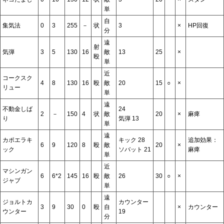
単
自
集気法
0
3
255
－
状
3
×
HP回復
分
遠
射
気弾
3
5
130
16
敵
13
25
×
殴
単
近
コークスク
4
8
130
16
殴
敵
20
15
○
×
リュー
単
遠
不動金しば
24
2
－
150
4
状
敵
20
×
麻痺
り
気弾 13
単
遠
カポエラキ
キック 28
追加効果：
6
9
120
8
殴
敵
20
×
ック
ソバット 21
麻痺
単
近
マシンガン
6
6*2
145
16
殴
敵
26
30
○
×
ジャブ
単
遠
ジョルトカ
カウンター
3
9
30
0
殴
自
×
カウンター
ウンター
19
分