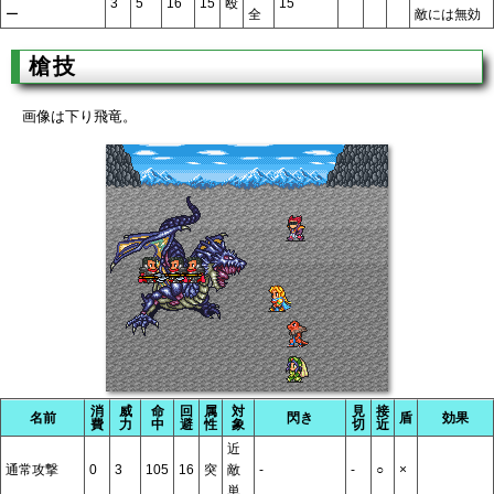
3
5
16
15
殴
15
ー
全
敵には無効
槍技
画像は下り飛竜。
消
威
命
回
属
対
見
接
名前
閃き
盾
効果
費
力
中
避
性
象
切
近
近
通常攻撃
0
3
105
16
突
敵
-
-
○
×
単