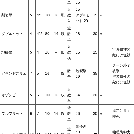
単
16
近
25
削岩撃
5
4*3
100
16
殴
敵
ダブルヒ
15
○
単
ット 20
近
ダブルヒット
4
4*2
80
16
殴
敵
18
30
○
単
近
浮遊属性の
地裂撃
5
4
16
－
殴
敵
15
25
敵には無効
横
ターン終了
敵
地裂撃
攻撃
グランドスラム
7
5
16
－
殴
35
全
29
浮遊属性の
敵には無効
近
オゾンビート
5
6
100
16
状
敵
34
20
○
単
近
追加効果：
フルフラット
6
7
100
16
殴
敵
26
30
○
即死
単
骨砕き
近
43
物理防御力