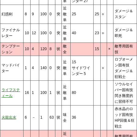
単
ンダー 27
近
ダメージ＆
幻惑剣
8
9
100
0
突
敵
25
25
○
スタン
単
近
ファイナル
ダメージ＆
10
12
100
0
突
敵
40
23
○
レター
即死
単
テンプテー
敵
敵専用固有
10
4
120
8
状
15
×
ション
全
技
ロブオーメ
近
15
マッドバイ
ン固有技
1
4
140
0
突
敵
サイドワイ
○
ター
ダメージ＆
単
ンダー 5
狂戦士
ソウルセイ
近
ライフステ
バー固有技
16
1
100
1
状
敵
80
ィール
閃き難度的
単
に習得不可
赤水晶のロ
味
ッド固有技
火龍出水
6
－
1
63
状
36
全
HP回復＆狂
戦士
近
敵専用固有