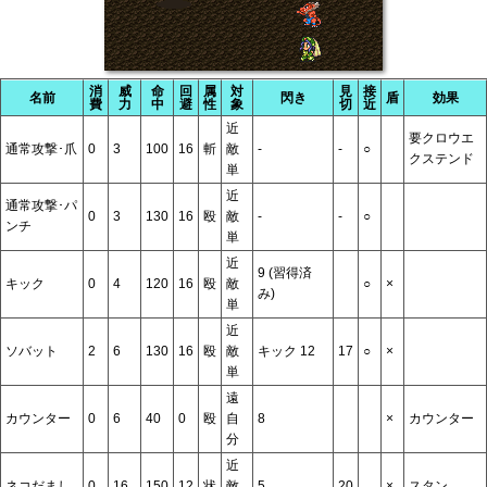
消
威
命
回
属
対
見
接
名前
閃き
盾
効果
費
力
中
避
性
象
切
近
近
要クロウエ
通常攻撃･爪
0
3
100
16
斬
敵
-
-
○
クステンド
単
近
通常攻撃･パ
0
3
130
16
殴
敵
-
-
○
ンチ
単
近
9 (習得済
キック
0
4
120
16
殴
敵
○
×
み)
単
近
ソバット
2
6
130
16
殴
敵
キック 12
17
○
×
単
遠
カウンター
0
6
40
0
殴
自
8
×
カウンター
分
近
ネコだまし
0
16
150
12
状
敵
5
20
×
スタン