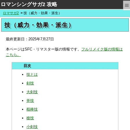
≡
ロマンシングサガ2 攻略
ロマサガ2
技（威力・効果・派生）
技（威力・効果・派生）
最終更新日：
2025年7月27日
本ページはSFC・リマスター版の情報です。
フルリメイク版の情報は
こちら。
技とは
剣技
大剣技
斧技
棍棒技
槍技
小剣技