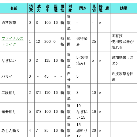
消
威
命
回
属
対
見
接
名前
閃き
盾
効果
費
力
中
避
性
象
切
近
近
通常攻撃
0
3
105
16
斬
敵
-
-
○
単
固有技
ファイナルス
熱
範
習得済
1
12
200
0
25
使用後武器が
トライク
斬
囲
み
壊れる
近
5 (習得
追加効果：ス
なぎ払い
0
2
115
16
斬
敵
5
○
済み)
タン
単
自
近接攻撃を回
パリイ
0
－
45
－
-
5
分
避
近
二段斬り
2
3*2
110
16
斬
敵
8
10
○
単
近
19
短冊斬り
5
3*3
100
16
斬
敵
なぎ払
16
○
単
い 15
近
15
みじん斬り
4
7
85
16
斬
敵
線斬り
20
○
単
12