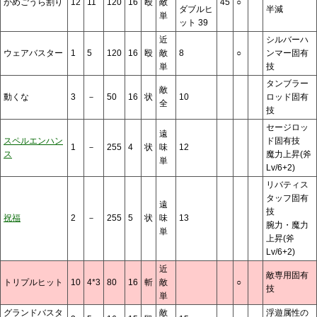
かめごうら割り
12
11
120
16
殴
敵
45
○
ダブルヒ
半減
単
ット 39
近
シルバーハ
ウェアバスター
1
5
120
16
殴
敵
8
○
ンマー固有
単
技
タンブラー
敵
動くな
3
－
50
16
状
10
ロッド固有
全
技
セージロッ
遠
スペルエンハン
ド固有技
1
－
255
4
状
味
12
ス
魔力上昇(斧
単
Lv/6+2)
リバティス
タッフ固有
遠
技
祝福
2
－
255
5
状
味
13
腕力・魔力
単
上昇(斧
Lv/6+2)
近
敵専用固有
トリプルヒット
10
4*3
80
16
斬
敵
○
技
単
グランドバスタ
敵
浮遊属性の