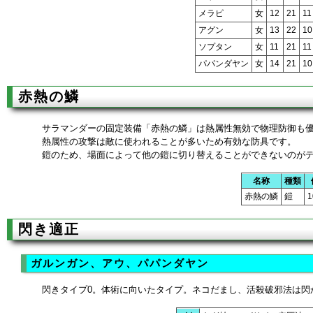
メラピ
女
12
21
11
アグン
女
13
22
10
ソプタン
女
11
21
11
パパンダヤン
女
14
21
10
赤熱の鱗
サラマンダーの固定装備「赤熱の鱗」は熱属性無効で物理防御も
熱属性の攻撃は敵に使われることが多いため有効な防具です。
鎧のため、場面によって他の鎧に切り替えることができないのが
名称
種類
赤熱の鱗
鎧
1
閃き適正
ガルンガン、アウ、パパンダヤン
閃きタイプ0。体術に向いたタイプ。ネコだまし、活殺破邪法は閃