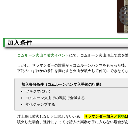
加入条件
コムルーン火山再噴火イベント
にて、コムルーン火山頂上で岩を
しかし、サラマンダーの族長からコムルーンハンマをもらった後
下記のいずれかの条件を満たすと火山が噴火して仲間にできなく
加入失敗条件（コムルーンハンマ入手後の行動）
ツキジマに行く
コムルーン火山での戦闘で全滅する
年代ジャンプする
浮上島は噴火しないと出現しないため、
サラマンダー加入と
冥術
噴火した場合、進行によっては詩人の楽器が手に入らない場合が