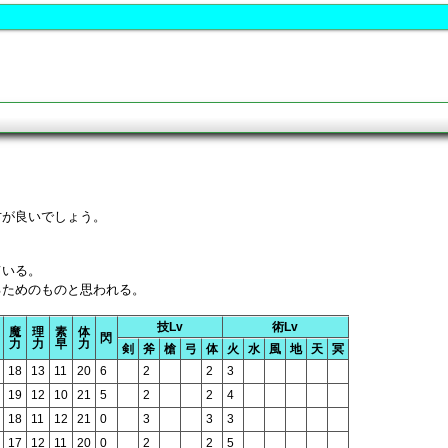
方が良いでしょう。
。
ている。
るためのものと思われる。
技Lv
術Lv
魔
理
素
体
閃
力
力
早
力
剣
斧
槍
弓
体
火
水
風
地
天
冥
18
13
11
20
6
2
2
3
19
12
10
21
5
2
2
4
18
11
12
21
0
3
3
3
17
12
11
20
0
2
2
5