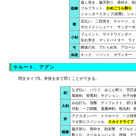
返し突き、脳天割り、骨砕き、削
フルフラット、
かめごうら割り
、
棍棒
シャッタースタッフ(攻撃)、シャ
足払い、二段突き、チャージ、エ
槍
ポセイドンシュート、サンダーボ
フェイント、サイドワインダー、
小剣
乱れ突き、マッドバイター、ライ
瞬速の矢、でたらめ矢、アローレ
弓
キック、ソバット、カウンター、
体術
ケルート、アグン
閃きタイプ6。斧技を全て閃くことができる。
なぎ払い、パリイ、みじん斬り、空圧
剣
風狼剣、咬竜剣、サクション、分子分
みね打ち、強撃、ディフレクト、切り
大剣
月影、一刀両断、退魔神剣、殺虫剣、
アクスボンバー、トマホーク、一人時
斧
マキ割りスペシャル、
スカイドライブ
脳天割り、骨砕き、削岩撃、ダブルヒ
棍棒
動くな、スペルエンハンス、祝福、グラ