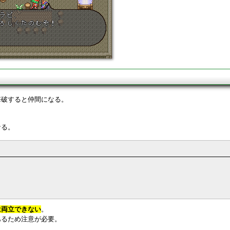
撃破すると仲間になる。
、
なる。
は両立できない
。
あるため注意が必要。