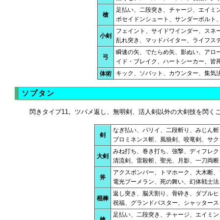
足払い、二段突き、チャージ、エイミ
槍
ポセイドンシュート、サンダーボルト
フェイント、サイドワインダー、スネ
小剣
乱れ突き、マッドバイター、ライフス
瞬速の矢、でたらめ矢、影ぬい、アロ
弓
イド・ブレイク、ハートシーカー、皆
キック、ソバット、カウンター、集気
体術
ソプタン
閃きタイプ11。ツバメ返し、無明剣、活人剣以外の大剣技を閃く
なぎ払い、パリイ、二段斬り、みじん斬
剣
プロミネンス斬、風狼剣、咬竜剣、サク
みね打ち、巻き打ち、強撃、ディフレク
大剣
清流剣、雷殺斬、聖光、月影、一刀両断
アクスボンバー、トマホーク、大木断、
斧
電光ブーメラン、死の舞い、幻体戦士法
返し突き、脳天割り、骨砕き、ダブルヒ
棍棒
祝福、グランドバスター、シャッタースタ
足払い、二段突き、チャージ、エイミン
槍