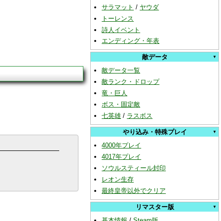
サラマット
/
ヤウダ
トーレンス
詩人イベント
エンディング・年表
敵データ
敵データ一覧
敵ランク・ドロップ
竜・巨人
ボス・固定敵
七英雄
/
ラスボス
やり込み・特殊プレイ
4000年プレイ
4017年プレイ
ソウルスティール封印
レオン生存
最終皇帝以外でクリア
リマスター版
基本情報
/
Steam版