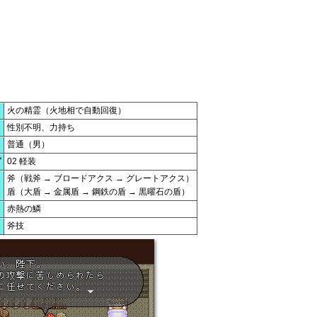
火の精霊（火地相で自動回復）
性別不明、力持ち
普通（男）
02 軽装
プ
斧（戦斧 → ブロードアクス → グレートアクス）
盾（大盾 → 金属盾 → 鋼鉄の盾 → 黒曜石の盾）
赤熱の鱗
斧技