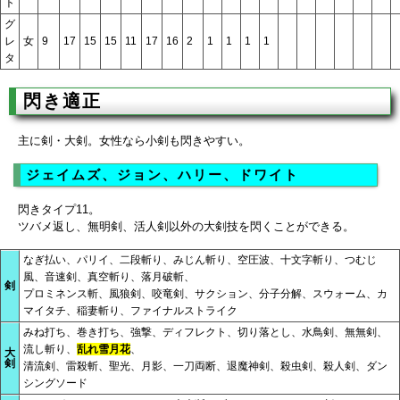
ト
グ
レ
女
9
17
15
15
11
17
16
2
1
1
1
1
タ
閃き適正
主に剣・大剣。女性なら小剣も閃きやすい。
ジェイムズ、ジョン、ハリー、ドワイト
閃きタイプ11。
ツバメ返し、無明剣、活人剣以外の大剣技を閃くことができる。
なぎ払い、パリイ、二段斬り、みじん斬り、空圧波、十文字斬り、つむじ
風、音速剣、真空斬り、落月破斬、
剣
プロミネンス斬、風狼剣、咬竜剣、サクション、分子分解、スウォーム、カ
マイタチ、稲妻斬り、ファイナルストライク
みね打ち、巻き打ち、強撃、ディフレクト、切り落とし、水鳥剣、無無剣、
流し斬り、
乱れ雪月花
、
大
剣
清流剣、雷殺斬、聖光、月影、一刀両断、退魔神剣、殺虫剣、殺人剣、ダン
シングソード