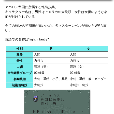
アバロン帝国に所属する軽装歩兵。
キャラクター名は、男性はアメリカの大統領、女性は女優のような名
前が付けられている
全ての技Lvの初期値が高いため、各マスターレベルが高いとWPも高
い。
英語での名称は"light infantry"
性別
男
女
人間
人間
種族
力持ち
力持ち
特性
普通（男）
普通（女）
口調
02 軽装
02 軽装
皇帝継承グループ
大剣、重鎧、小手、具足
小剣、重鎧、服、ガーダー
初期装備
大剣技
小剣技、剣技
初期習得技