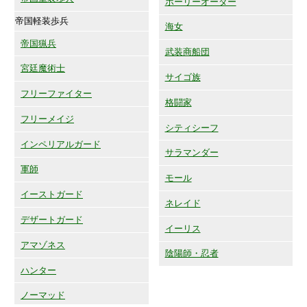
ホーリーオーダー
帝国軽装歩兵
海女
帝国猟兵
武装商船団
宮廷魔術士
サイゴ族
フリーファイター
格闘家
フリーメイジ
シティシーフ
インペリアルガード
サラマンダー
軍師
モール
イーストガード
ネレイド
デザートガード
イーリス
アマゾネス
陰陽師・忍者
ハンター
ノーマッド