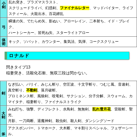
乱れ突き、プラズマスラスト、
小
剣
スクリュードライバ、幻惑剣、
ファイナルレター
、マッドバイター、ライフ
スティール、火龍出水、百花繚乱
瞬速の矢、でたらめ矢、影ぬい、アローレイン、二本射ち、イド・ブレイ
ク、
弓
ハートシーカー、皆死ね矢、スターライトアロー
体
キック、ソバット、カウンター、集気法、気弾、コークスクリュー
術
ロナルド
閃きタイプ13
稲妻突き、活殺化石衝、無双三段は閃かない。
なぎ払い、パリイ、みじん斬り、空圧波、十文字斬り、つむじ風、音速剣、
真空斬り、
不動剣
、落月破斬、
剣
プロミネンス斬、風狼剣、咬竜剣、サクション、分子分解、スウォーム、カ
マイタチ、稲妻斬り、ファイナルストライク
みね打ち、強撃、ディフレクト、水鳥剣、無無剣、
乱れ雪月花
、雷殺斬、聖
大
光、
剣
月影、一刀両断、退魔神剣、殺虫剣、殺人剣、ダンシングソード
アクスボンバー、トマホーク、大木断、マキ割りスペシャル、フェザーシー
ル、
斧