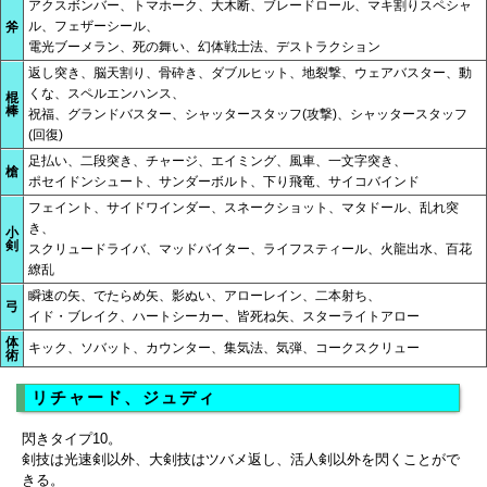
アクスボンバー、トマホーク、大木断、ブレードロール、マキ割りスペシャ
ル、フェザーシール、
斧
電光ブーメラン、死の舞い、幻体戦士法、デストラクション
返し突き、脳天割り、骨砕き、ダブルヒット、地裂撃、ウェアバスター、動
くな、スペルエンハンス、
棍
棒
祝福、グランドバスター、シャッタースタッフ(攻撃)、シャッタースタッフ
(回復)
足払い、二段突き、チャージ、エイミング、風車、一文字突き、
槍
ポセイドンシュート、サンダーボルト、下り飛竜、サイコバインド
フェイント、サイドワインダー、スネークショット、マタドール、乱れ突
き、
小
剣
スクリュードライバ、マッドバイター、ライフスティール、火龍出水、百花
繚乱
瞬速の矢、でたらめ矢、影ぬい、アローレイン、二本射ち、
弓
イド・ブレイク、ハートシーカー、皆死ね矢、スターライトアロー
体
キック、ソバット、カウンター、集気法、気弾、コークスクリュー
術
リチャード、ジュディ
閃きタイプ10。
剣技は光速剣以外、大剣技はツバメ返し、活人剣以外を閃くことがで
きる。