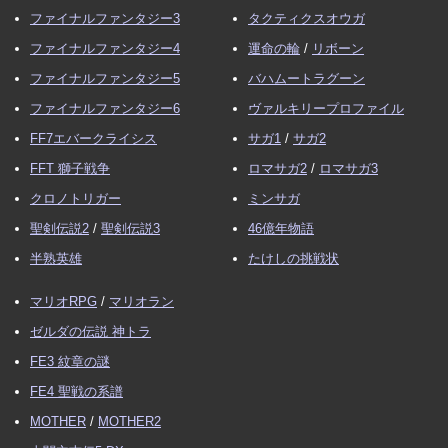
ファイナルファンタジー3
タクティクスオウガ
ファイナルファンタジー4
運命の輪
/
リボーン
ファイナルファンタジー5
バハムートラグーン
ファイナルファンタジー6
ヴァルキリープロファイル
FF7エバークライシス
サガ1
/
サガ2
FFT 獅子戦争
ロマサガ2
/
ロマサガ3
クロノトリガー
ミンサガ
聖剣伝説2
/
聖剣伝説3
46億年物語
半熟英雄
たけしの挑戦状
マリオRPG
/
マリオラン
ゼルダの伝説 神トラ
FE3 紋章の謎
FE4 聖戦の系譜
MOTHER
/
MOTHER2