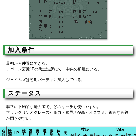
加入条件
最初から仲間にできる。
アバロン宮殿1Fの兵士詰所にて、中央の部屋にいる。
ジェイムズは初期パーティに加入している。
ステータス
非常に平均的な能力値で、どのキャラも使いやすい。
フランクリンとグレースが腕力・素早さが高くオススメ。彼らなら剣
が閃きやすい。
技Lv
術Lv
名
性
腕
器
魔
理
素
体
LP
閃
前
別
力
用
力
力
早
力