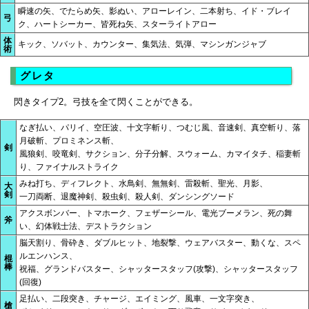
瞬速の矢、でたらめ矢、影ぬい、アローレイン、二本射ち、イド・ブレイ
弓
ク、ハートシーカー、皆死ね矢、スターライトアロー
体
キック、ソバット、カウンター、集気法、気弾、マシンガンジャブ
術
グレタ
閃きタイプ2。弓技を全て閃くことができる。
なぎ払い、パリイ、空圧波、十文字斬り、つむじ風、音速剣、真空斬り、落
月破斬、プロミネンス斬、
剣
風狼剣、咬竜剣、サクション、分子分解、スウォーム、カマイタチ、稲妻斬
り、ファイナルストライク
みね打ち、ディフレクト、水鳥剣、無無剣、雷殺斬、聖光、月影、
大
剣
一刀両断、退魔神剣、殺虫剣、殺人剣、ダンシングソード
アクスボンバー、トマホーク、フェザーシール、電光ブーメラン、死の舞
斧
い、幻体戦士法、デストラクション
脳天割り、骨砕き、ダブルヒット、地裂撃、ウェアバスター、動くな、スペ
ルエンハンス、
棍
棒
祝福、グランドバスター、シャッタースタッフ(攻撃)、シャッタースタッフ
(回復)
足払い、二段突き、チャージ、エイミング、風車、一文字突き、
槍