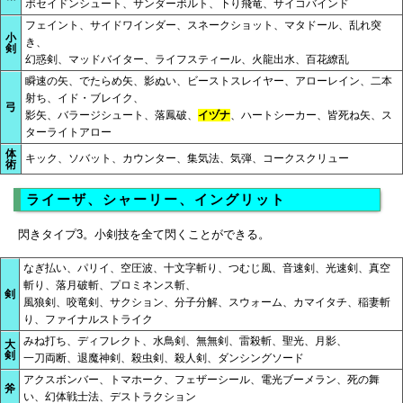
ポセイドンシュート、サンダーボルト、下り飛竜、サイコバインド
フェイント、サイドワインダー、スネークショット、マタドール、乱れ突
小
き、
剣
幻惑剣、マッドバイター、ライフスティール、火龍出水、百花繚乱
瞬速の矢、でたらめ矢、影ぬい、ビーストスレイヤー、アローレイン、二本
射ち、イド・ブレイク、
弓
影矢、バラージシュート、落鳳破、
イヅナ
、ハートシーカー、皆死ね矢、ス
ターライトアロー
体
キック、ソバット、カウンター、集気法、気弾、コークスクリュー
術
ライーザ、シャーリー、イングリット
閃きタイプ3。小剣技を全て閃くことができる。
なぎ払い、パリイ、空圧波、十文字斬り、つむじ風、音速剣、光速剣、真空
斬り、落月破斬、プロミネンス斬、
剣
風狼剣、咬竜剣、サクション、分子分解、スウォーム、カマイタチ、稲妻斬
り、ファイナルストライク
みね打ち、ディフレクト、水鳥剣、無無剣、雷殺斬、聖光、月影、
大
剣
一刀両断、退魔神剣、殺虫剣、殺人剣、ダンシングソード
アクスボンバー、トマホーク、フェザーシール、電光ブーメラン、死の舞
斧
い、幻体戦士法、デストラクション