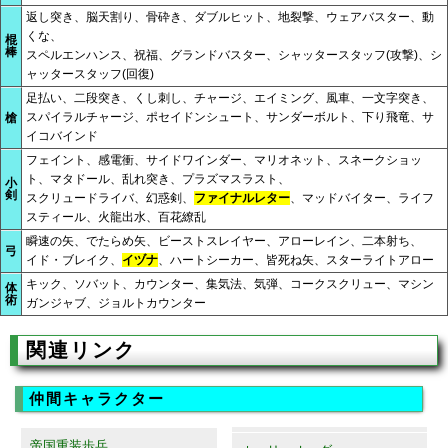
返し突き、脳天割り、骨砕き、ダブルヒット、地裂撃、ウェアバスター、動
くな、
棍
棒
スペルエンハンス、祝福、グランドバスター、シャッタースタッフ(攻撃)、シ
ャッタースタッフ(回復)
足払い、二段突き、くし刺し、チャージ、エイミング、風車、一文字突き、
スパイラルチャージ、ポセイドンシュート、サンダーボルト、下り飛竜、サ
槍
イコバインド
フェイント、感電衝、サイドワインダー、マリオネット、スネークショッ
ト、マタドール、乱れ突き、プラズマスラスト、
小
剣
スクリュードライバ、幻惑剣、
ファイナルレター
、マッドバイター、ライフ
スティール、火龍出水、百花繚乱
瞬速の矢、でたらめ矢、ビーストスレイヤー、アローレイン、二本射ち、
弓
イド・ブレイク、
イヅナ
、ハートシーカー、皆死ね矢、スターライトアロー
キック、ソバット、カウンター、集気法、気弾、コークスクリュー、マシン
体
術
ガンジャブ、ジョルトカウンター
関連リンク
仲間キャラクター
帝国重装歩兵