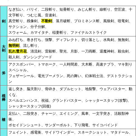
なぎ払い、パリイ、二段斬り、短冊斬り、みじん斬り、線斬り、空圧波、十
文字斬り、つむじ風、音速剣、
真空斬り、残像剣、
不動剣
、落月破斬、プロミネンス斬、風狼剣、咬竜剣、
剣
サクション、分子分解、
スウォーム、カマイタチ、稲妻斬り、ファイナルストライク
みね打ち、巻き打ち、強撃、ディフレクト、切り落とし、水鳥剣、無無剣、
無明剣
、流し斬り、
大
剣
乱れ雪月花
、清流剣、雷殺斬、聖光、月影、一刀両断、退魔神剣、殺虫剣、
殺人剣、ダンシングソード
アクスボンバー、トマホーク、一人時間差、大木断、高速ナブラ、マキ割り
スペシャル、
斧
フェザーシール、電光ブーメラン、死の舞い、幻体戦士法、デストラクショ
ン
返し突き、脳天割り、骨砕き、ダブルヒット、地裂撃、ウェアバスター、動
くな、
棍
棒
スペルエンハンス、祝福、グランドバスター、シャッタースタッフ(攻撃)、
シャッタースタッフ(回復)
足払い、二段突き、チャージ、エイミング、風車、一文字突き、活殺獣神
衝、
槍
ポセイドンシュート、サンダーボルト、下り飛竜、サイコバインド
フェイント、感電衝、サイドワインダー、スネークショット、マタドール、