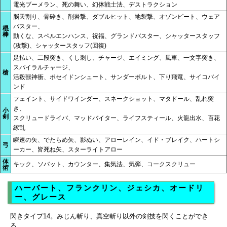
電光ブーメラン、死の舞い、幻体戦士法、デストラクション
脳天割り、骨砕き、削岩撃、ダブルヒット、地裂撃、オゾンビート、ウェア
バスター、
棍
棒
動くな、スペルエンハンス、祝福、グランドバスター、シャッタースタッフ
(攻撃)、シャッタースタッフ(回復)
足払い、二段突き、くし刺し、チャージ、エイミング、風車、一文字突き、
スパイラルチャージ、
槍
活殺獣神衝、ポセイドンシュート、サンダーボルト、下り飛竜、サイコバイ
ンド
フェイント、サイドワインダー、スネークショット、マタドール、乱れ突
き、
小
剣
スクリュードライバ、マッドバイター、ライフスティール、火龍出水、百花
繚乱
瞬速の矢、でたらめ矢、影ぬい、アローレイン、イド・ブレイク、ハートシ
弓
ーカー、皆死ね矢、スターライトアロー
体
キック、ソバット、カウンター、集気法、気弾、コークスクリュー
術
ハーバート、フランクリン、ジェシカ、オードリ
ー、グレース
閃きタイプ14。みじん斬り、真空斬り以外の剣技を閃くことができ
る。