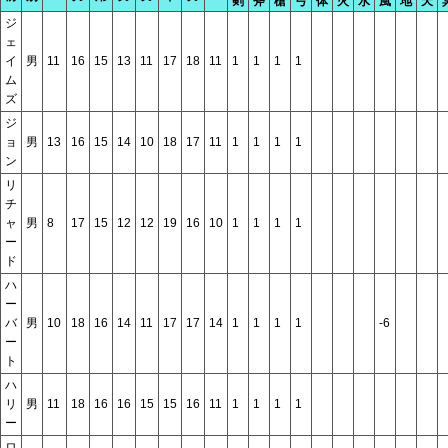
剣
斧
槍
弓
体
火
水
風
地
天
ジ
ェ
イ
男
11
16
15
13
11
17
18
11
1
1
1
1
ム
ズ
ジ
ョ
男
13
16
15
14
10
18
17
11
1
1
1
1
ン
リ
チ
ャ
男
8
17
15
12
12
19
16
10
1
1
1
1
ー
ド
ハ
ー
バ
男
10
18
16
14
11
17
17
14
1
1
1
1
-6
ー
ト
ハ
リ
男
11
18
16
16
15
15
16
11
1
1
1
1
ー
ロ