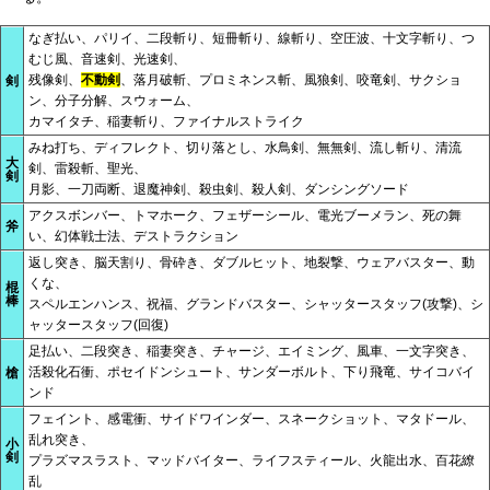
なぎ払い、パリイ、二段斬り、短冊斬り、線斬り、空圧波、十文字斬り、つ
むじ風、音速剣、光速剣、
残像剣、
不動剣
、落月破斬、プロミネンス斬、風狼剣、咬竜剣、サクショ
剣
ン、分子分解、スウォーム、
カマイタチ、稲妻斬り、ファイナルストライク
みね打ち、ディフレクト、切り落とし、水鳥剣、無無剣、流し斬り、清流
大
剣、雷殺斬、聖光、
剣
月影、一刀両断、退魔神剣、殺虫剣、殺人剣、ダンシングソード
アクスボンバー、トマホーク、フェザーシール、電光ブーメラン、死の舞
斧
い、幻体戦士法、デストラクション
返し突き、脳天割り、骨砕き、ダブルヒット、地裂撃、ウェアバスター、動
くな、
棍
棒
スペルエンハンス、祝福、グランドバスター、シャッタースタッフ(攻撃)、シ
ャッタースタッフ(回復)
足払い、二段突き、稲妻突き、チャージ、エイミング、風車、一文字突き、
活殺化石衝、ポセイドンシュート、サンダーボルト、下り飛竜、サイコバイ
槍
ンド
フェイント、感電衝、サイドワインダー、スネークショット、マタドール、
乱れ突き、
小
剣
プラズマスラスト、マッドバイター、ライフスティール、火龍出水、百花繚
乱