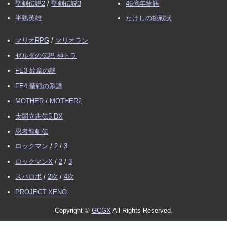
聖剣伝説2
/
聖剣伝説3
46億年物語
半熟英雄
たけしの挑戦状
マリオRPG
/
マリオラン
ゼルダの伝説 神トラ
FE3 紋章の謎
FE4 聖戦の系譜
MOTHER
/
MOTHER2
太閤立志伝5 DX
忍者龍剣伝
ロックマン
/
2
/
3
ロックマンX
/
2
/
3
スパロボ
/
2次
/
4次
PROJECT XENO
Copyright ©
GCGX
All Rights Reserved.