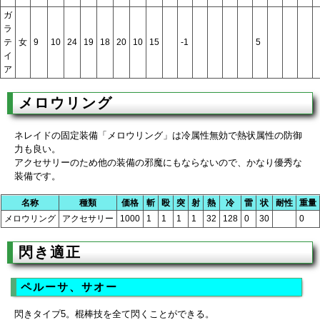
ガ
ラ
テ
女
9
10
24
19
18
20
10
15
-1
5
イ
ア
メロウリング
ネレイドの固定装備「メロウリング」は冷属性無効で熱状属性の防御
力も良い。
アクセサリーのため他の装備の邪魔にもならないので、かなり優秀な
装備です。
名称
種類
価格
斬
殴
突
射
熱
冷
雷
状
耐性
重量
メロウリング
アクセサリー
1000
1
1
1
1
32
128
0
30
0
閃き適正
ペルーサ、サオー
閃きタイプ5。棍棒技を全て閃くことができる。