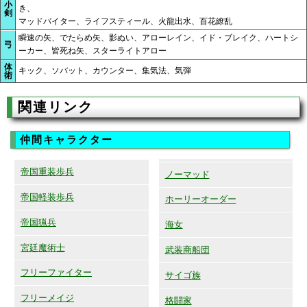
小
き、
剣
マッドバイター、ライフスティール、火龍出水、百花繚乱
瞬速の矢、でたらめ矢、影ぬい、アローレイン、イド・ブレイク、ハートシ
弓
ーカー、皆死ね矢、スターライトアロー
体
キック、ソバット、カウンター、集気法、気弾
術
関連リンク
仲間キャラクター
帝国重装歩兵
ノーマッド
帝国軽装歩兵
ホーリーオーダー
帝国猟兵
海女
宮廷魔術士
武装商船団
フリーファイター
サイゴ族
フリーメイジ
格闘家