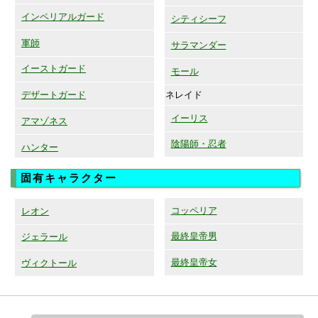
インペリアルガード
シティシーフ
軍師
サラマンダー
イーストガード
モール
ネレイド
デザートガード
イーリス
アマゾネス
陰陽師・忍者
ハンター
固有キャラクター
コッペリア
レオン
最終皇帝男
ジェラール
最終皇帝女
ヴィクトール