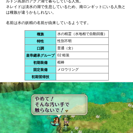
ルドン高原のアクア湖で暮らしている人魚。
ネレイドは淡水の湖で生息しているため、南ロンギットにいる人魚と
は種族が違うかもしれない。
名前は水の妖精の名前が由来しているようです。
水の精霊（水地相で自動回復）
種族
性別不明
特性
普通（女）
口調
02 軽装
皇帝継承グループ
棍棒
初期装備
メロウリング
固定装備
初期習得技