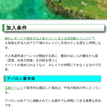
加入条件
南ロンギットで発生する人魚イベントまたは沈没船イベント
にて、
人魚薬を作るためアクア湖のネレイドに月光のクシを渡すと仲間にな
る。
※人魚薬作成イベントが開始する前に、魔女のほこらの魔女から薬
（霊酒、生命力回復）を15回を買うと
イベントが進められなくなり、ネレイドが仲間にできなくなるので注
意。
アバロン新市街
玉座イベント
で新市街を建設した場合は、中央の噴水の中に入ってい
る。
アバロンが白アリに侵略されている最中でも仲間にできる貴重な存在
です。