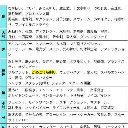
なぎ払い、パリイ、みじん斬り、空圧波、十文字斬り、つむじ風、音速剣、
落月破斬、プロミネンス斬、
剣
風狼剣、咬竜剣、サクション、分子分解、スウォーム、カマイタチ、稲妻斬
り、ファイナルストライク
みね打ち、強撃、ディフレクト、水鳥剣、無無剣、雷殺斬、聖光、
大
剣
月影、一刀両断、退魔神剣、殺虫剣、殺人剣、ダンシングソード
アクスボンバー、トマホーク、大木断、マキ割りスペシャル、
フェザーシール、電光ブーメラン、死の舞い、幻体戦士法、デストラクショ
斧
ン
返し突き、脳天割り、骨砕き、削岩撃、ダブルヒット、地裂撃、グランドス
ラム、オゾンビート、
棍
フルフラット、
かめごうら割り
、ウェアバスター、動くな、スペルエンハン
棒
ス、祝福、グランドバスター、
シャッタースタッフ(攻撃)、シャッタースタッフ(回復)
足払い、二段突き、チャージ、エイミング、風車、一文字突き、
槍
ポセイドンシュート、サンダーボルト、下り飛竜、サイコバインド
フェイント、サイドワインダー、スネークショット、マタドール、
小
剣
乱れ突き、マッドバイター、ライフスティール、火龍出水、百花繚乱
瞬速の矢、でたらめ矢、アローレイン、ハートシーカー、皆死ね矢、スター
弓
ライトアロー
キック、ソバット、カウンター、ネコだまし、集気法、気弾、コークスクリ
体