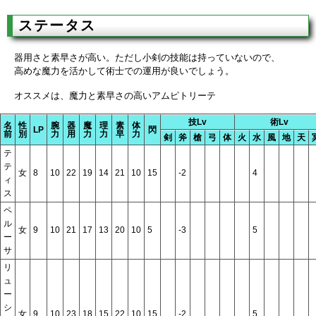
ステータス
器用さと素早さが高い。ただし小剣の技能は持っていないので、
高めな魔力を活かして術士での運用が良いでしょう。
オススメは、魔力と素早さの高いアムピトリーテ
技Lv
術Lv
名
性
腕
器
魔
理
素
体
LP
閃
前
別
力
用
力
力
早
力
剣
斧
槍
弓
体
火
水
風
地
天
テ
テ
女
8
10
22
19
14
21
10
15
-2
4
ィ
ス
ペ
ル
女
9
10
21
17
13
20
10
5
-3
5
ー
サ
リ
ュ
ー
シ
女
9
10
23
18
15
22
10
15
-2
5