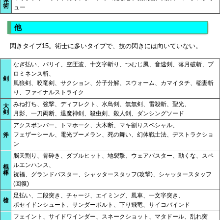
術
ュー
他
閃きタイプ15。術士に多いタイプで、技の閃きには向いていない。
なぎ払い、パリイ、空圧波、十文字斬り、つむじ風、音速剣、落月破斬、プ
ロミネンス斬、
剣
風狼剣、咬竜剣、サクション、分子分解、スウォーム、カマイタチ、稲妻斬
り、ファイナルストライク
みね打ち、強撃、ディフレクト、水鳥剣、無無剣、雷殺斬、聖光、
大
剣
月影、一刀両断、退魔神剣、殺虫剣、殺人剣、ダンシングソード
アクスボンバー、トマホーク、大木断、マキ割りスペシャル、
フェザーシール、電光ブーメラン、死の舞い、幻体戦士法、デストラクショ
斧
ン
脳天割り、骨砕き、ダブルヒット、地裂撃、ウェアバスター、動くな、スペ
ルエンハンス、
棍
棒
祝福、グランドバスター、シャッタースタッフ(攻撃)、シャッタースタッフ
(回復)
足払い、二段突き、チャージ、エイミング、風車、一文字突き、
槍
ポセイドンシュート、サンダーボルト、下り飛竜、サイコバインド
フェイント、サイドワインダー、スネークショット、マタドール、乱れ突