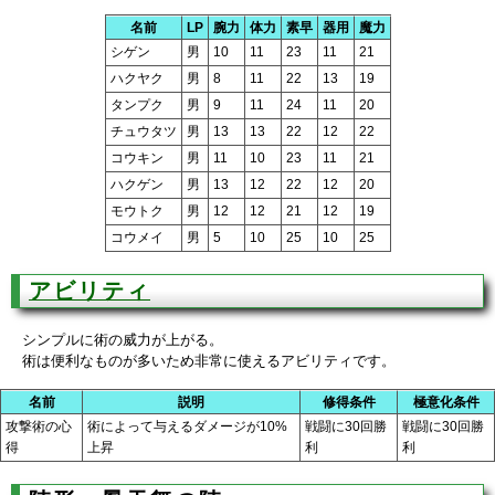
名前
LP
腕力
体力
素早
器用
魔力
シゲン
男
10
11
23
11
21
ハクヤク
男
8
11
22
13
19
タンプク
男
9
11
24
11
20
チュウタツ
男
13
13
22
12
22
コウキン
男
11
10
23
11
21
ハクゲン
男
13
12
22
12
20
モウトク
男
12
12
21
12
19
コウメイ
男
5
10
25
10
25
アビリティ
シンプルに術の威力が上がる。
術は便利なものが多いため非常に使えるアビリティです。
名前
説明
修得条件
極意化条件
攻撃術の心
術によって与えるダメージが10%
戦闘に30回勝
戦闘に30回勝
得
上昇
利
利