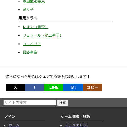
帝国鍛冶職人
踊り子
専用クラス
レオン（皇帝）
ジェラール（第二皇子）
コッペリア
最終皇帝
参考になった場合はシェアで応援をお願いします！
X
ｆ
LINE
Ｂ!
コピー
メイン
ゲーム攻略・解析
ホーム
ドラクエ1(FC)