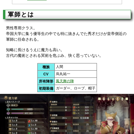
軍師とは
男性専用クラス。
帝国大学に集う優等生の中でも特に抜きんでた秀才だけが皇帝側近の
軍師に任命される。
知略に長けるうえに魔力も高い。
古代の魔術とされる冥術を危ぶみ、快く思っていない。
人間
種族
烏丸祐一
CV
鳳天舞の陣
所有陣形
ガーダー、ローブ、帽子
初期装備