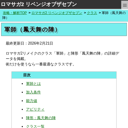
≡
ロマサガ2 リベンジオブザセブン
攻略・解析TOP
ロマサガ2 リベンジオブザセブン
クラス
軍師（鳳天舞の
陣）
軍師（鳳天舞の陣）
最終更新日：
2026年2月21日
ロマサガ2リメイクのクラス「軍師」と陣形「鳳天舞の陣」の詳細デ
ータを掲載。
術だけを使うなら一番最適なクラスです。
軍師とは
加入条件
能力値
アビリティ
陣形：鳳天舞の陣
クラス一覧