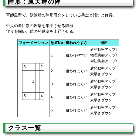
陣形：鳳天舞の陣
軍師皇帝で、訓練所の陣形研究をしている兵士と話すと修得。
中央の者に敵の攻撃を集中させる陣形。
守りを固め、盾の発動率を上昇させる。
フォーメーション
配置No
狙われやすさ
補正
盾発動率アップ↑
1
狙われやすい
物理防御アップ↑
術法防御アップ↑
3
2
盾発動率アップ
2
狙われにくい
素早さダウン
1
盾発動率アップ
3
狙われにくい
素早さダウン
盾発動率アップ
5
4
4
狙われにくい
素早さダウン
盾発動率アップ
5
狙われにくい
素早さダウン
クラス一覧