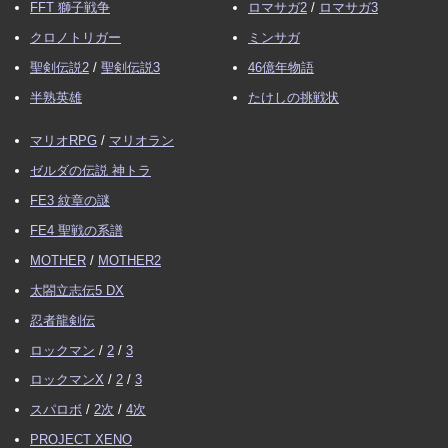
FFT 獅子戦争
ロマサガ2
/
ロマサガ3
クロノトリガー
ミンサガ
聖剣伝説2
/
聖剣伝説3
46億年物語
半熟英雄
たけしの挑戦状
マリオRPG
/
マリオラン
ゼルダの伝説 神トラ
FE3 紋章の謎
FE4 聖戦の系譜
MOTHER
/
MOTHER2
太閤立志伝5 DX
忍者龍剣伝
ロックマン
/
2
/
3
ロックマンX
/
2
/
3
スパロボ
/
2次
/
4次
PROJECT XENO