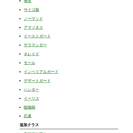
海女
サイゴ族
ノーマッド
アマゾネス
イーストガード
サラマンダー
ネレイド
モール
インペリアルガード
デザートガード
ハンター
イーリス
陰陽師
忍者
追加クラス