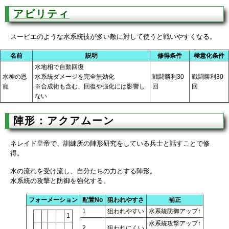
アビリティ
スービエのような水系統技が多い敵に対して使うと戦いやすくなる。
名前
説明
修得条件
極意化条件
水地相で自動回復
水神の恩
水系統ダメージを完全無効化
戦闘勝利30
戦闘勝利30
寵
※合成術も含む、回復や強化には影響し
回
回
ない
陣形：アクアムーン
ネレイド皇帝で、訓練所の陣形研究をしている兵士と話すことで修
得。
水の流れを受け流し、自分たちの力とする陣形。
水系統の攻撃と防御を強化する。
フォーメーション
配置No
狙われやすさ
補正
1
狙われやすい
水系統防御アップ↑
1
水系統攻撃アップ↑
2
狙われにくい