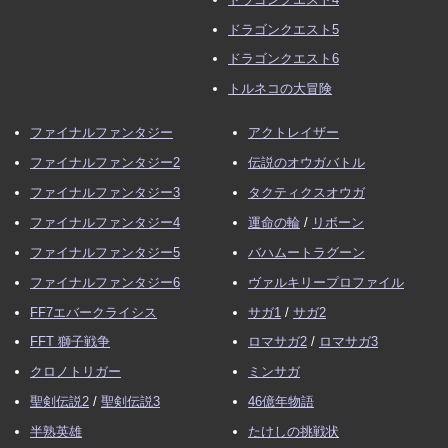
ドラゴンクエスト5
ドラゴンクエスト6
トルネコの大冒険
ファイナルファンタジー
アクトレイザー
ファイナルファンタジー2
伝説のオウガバトル
ファイナルファンタジー3
タクティクスオウガ
ファイナルファンタジー4
運命の輪
/
リボーン
ファイナルファンタジー5
バハムートラグーン
ファイナルファンタジー6
ヴァルキリープロファイル
FF7エバークライシス
サガ1
/
サガ2
FFT 獅子戦争
ロマサガ2
/
ロマサガ3
クロノトリガー
ミンサガ
聖剣伝説2
/
聖剣伝説3
46億年物語
半熟英雄
たけしの挑戦状