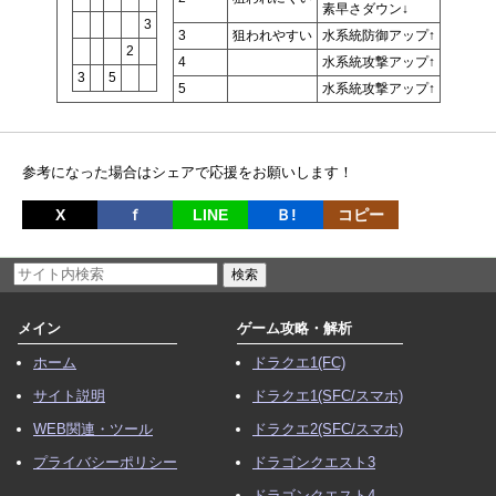
素早さダウン↓
3
3
狙われやすい
水系統防御アップ↑
2
4
水系統攻撃アップ↑
3
5
5
水系統攻撃アップ↑
参考になった場合はシェアで応援をお願いします！
X
ｆ
LINE
Ｂ!
コピー
メイン
ゲーム攻略・解析
ホーム
ドラクエ1(FC)
サイト説明
ドラクエ1(SFC/スマホ)
WEB関連・ツール
ドラクエ2(SFC/スマホ)
プライバシーポリシー
ドラゴンクエスト3
ドラゴンクエスト4