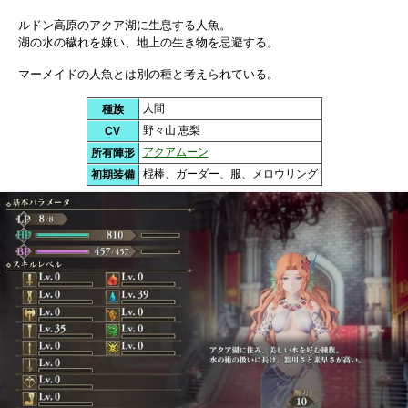
ルドン高原のアクア湖に生息する人魚。
湖の水の穢れを嫌い、地上の生き物を忌避する。
マーメイドの人魚とは別の種と考えられている。
人間
種族
野々山 恵梨
CV
アクアムーン
所有陣形
棍棒、ガーダー、服、メロウリング
初期装備