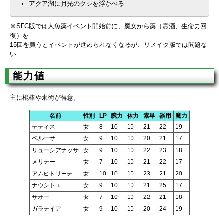
アクア湖に月光のクシを浮かべる
※SFC版では人魚薬イベント開始前に、魔女から薬（霊酒、生命力回
復）を
15回を買うとイベントが進められなくなるが、リメイク版では問題な
い
能力値
主に棍棒や水術が得意。
名前
性別
LP
腕力
体力
素早
器用
魔力
テティス
女
8
10
10
21
22
19
ペルーサ
女
9
10
10
20
21
17
リューシアナッサ
女
9
10
10
22
23
18
メリテー
女
7
10
10
21
22
17
アムピトリーテ
女
10
10
10
23
21
20
ナウシトエ
女
9
10
10
21
25
17
サオー
女
7
10
10
22
21
18
ガラテイア
女
9
10
10
20
24
19