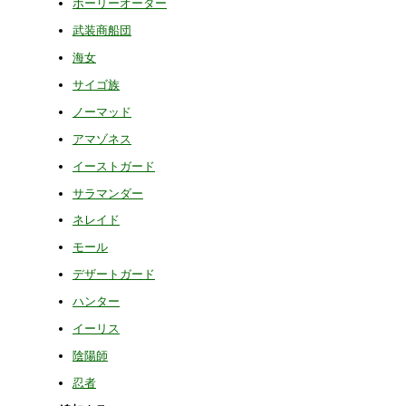
ホーリーオーダー
武装商船団
海女
サイゴ族
ノーマッド
アマゾネス
イーストガード
サラマンダー
ネレイド
モール
デザートガード
ハンター
イーリス
陰陽師
忍者