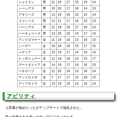
ジェイスン
男
11
19
17
15
16
14
シーシアス
男
10
20
17
16
14
13
アキリーズ
男
13
19
19
15
15
14
ユリシーズ
男
12
21
17
16
15
13
パーシアス
男
11
18
16
17
16
13
ハーキュリーズ
男
13
20
16
14
17
14
アンドロマケー
女
11
19
18
13
16
15
シーデー
女
10
18
16
15
17
15
メディア
女
15
19
17
14
16
14
ヒッポリュテー
女
12
18
18
13
15
17
デーイダメイア
女
14
19
17
14
16
15
ペネロープ
女
11
20
19
13
16
14
アンドロメダ
女
7
17
17
15
18
15
ディアネイラ
女
10
19
18
14
16
14
アビリティ
上昇量が低めだったがアップデートで強化された。
常に効果のある使いやすいアビリティのため、