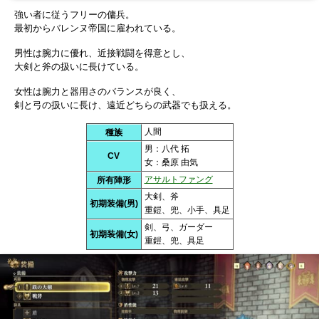
強い者に従うフリーの傭兵。
最初からバレンヌ帝国に雇われている。
男性は腕力に優れ、近接戦闘を得意とし、
大剣と斧の扱いに長けている。
女性は腕力と器用さのバランスが良く、
剣と弓の扱いに長け、遠近どちらの武器でも扱える。
人間
種族
男：八代 拓
CV
女：桑原 由気
アサルトファング
所有陣形
大剣、斧
初期装備(男)
重鎧、兜、小手、具足
剣、弓、ガーダー
初期装備(女)
重鎧、兜、具足