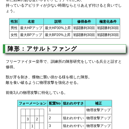
持っているアビリティが少ない時期ならとりあえず付けると良いでし
ょう。
性別
名前
説明
修得条件
極意化条件
男性
最大HPアップ
最大HP30%上昇
戦闘勝利30回
戦闘勝利30回
女性
最大BPアップ
最大BP20%上昇
戦闘勝利30回
戦闘勝利30回
陣形：アサルトファング
フリーファイター皇帝で、訓練所の陣形研究をしている兵士と話すと
修得。
獣が牙を剝き、獲物に襲い掛かる様を模した陣形。
敵を食い破るように物理攻撃を強化させる。
前衛3人の物理攻撃に特化している。
フォーメーション
配置No
狙われやすさ
補正
1
物理攻撃アップ
2
狙われやすい
物理攻撃アップ
3
2
3
狙われやすい
物理攻撃アップ
1