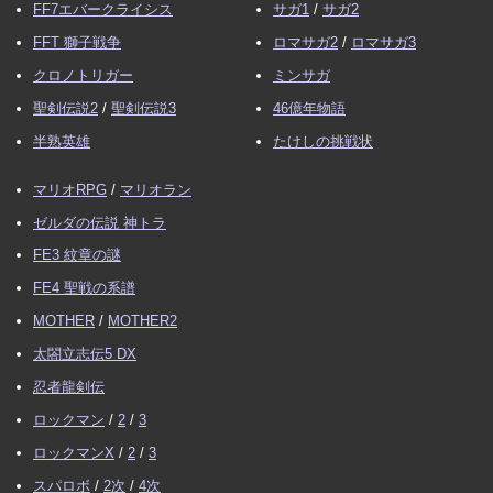
FF7エバークライシス
サガ1
/
サガ2
FFT 獅子戦争
ロマサガ2
/
ロマサガ3
クロノトリガー
ミンサガ
聖剣伝説2
/
聖剣伝説3
46億年物語
半熟英雄
たけしの挑戦状
マリオRPG
/
マリオラン
ゼルダの伝説 神トラ
FE3 紋章の謎
FE4 聖戦の系譜
MOTHER
/
MOTHER2
太閤立志伝5 DX
忍者龍剣伝
ロックマン
/
2
/
3
ロックマンX
/
2
/
3
スパロボ
/
2次
/
4次