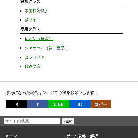
追加クラス
帝国鍛冶職人
踊り子
専用クラス
レオン（皇帝）
ジェラール（第二皇子）
コッペリア
最終皇帝
参考になった場合はシェアで応援をお願いします！
X
ｆ
LINE
Ｂ!
コピー
メイン
ゲーム攻略・解析