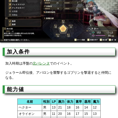
加入条件
加入時期は序盤の
北バレンヌ
でのイベント。
ジェラール即位後、アバロンを襲撃するゴブリンを撃退すると仲間に
なる。
能力値
名前
性別
LP
腕力
体力
素早
器用
魔力
ヘクター
男
13
21
18
16
14
12
オライオン
男
11
20
16
17
15
13