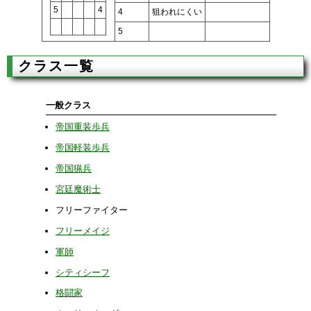
5
4
4
狙われにくい
5
クラス一覧
一般クラス
帝国重装歩兵
帝国軽装歩兵
帝国猟兵
宮廷魔術士
フリーファイター
フリーメイジ
軍師
シティシーフ
格闘家