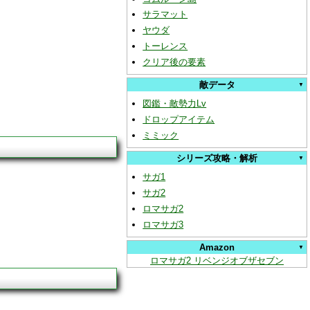
サラマット
ヤウダ
トーレンス
クリア後の要素
敵データ
図鑑・敵勢力Lv
ドロップアイテム
ミミック
シリーズ攻略・解析
サガ1
サガ2
ロマサガ2
ロマサガ3
Amazon
ロマサガ2 リベンジオブザセブン