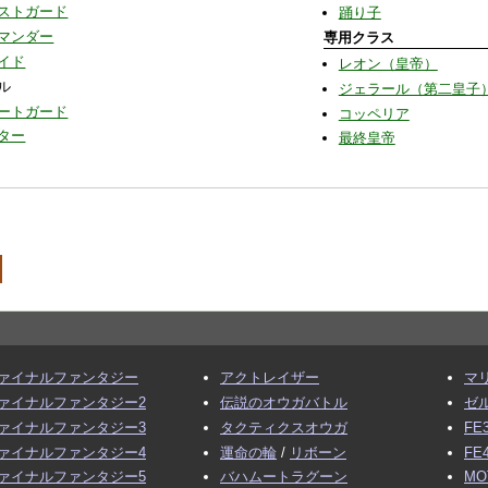
ストガード
踊り子
マンダー
専用クラス
イド
レオン（皇帝）
ル
ジェラール（第二皇子
ートガード
コッペリア
ター
最終皇帝
ァイナルファンタジー
アクトレイザー
マ
ァイナルファンタジー2
伝説のオウガバトル
ゼ
ァイナルファンタジー3
タクティクスオウガ
FE
ァイナルファンタジー4
運命の輪
/
リボーン
FE
ァイナルファンタジー5
バハムートラグーン
MO