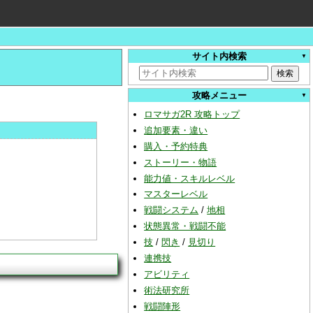
サイト内検索
攻略メニュー
ロマサガ2R 攻略トップ
追加要素・違い
購入・予約特典
ストーリー・物語
能力値・スキルレベル
マスターレベル
戦闘システム
/
地相
状態異常・戦闘不能
技
/
閃き
/
見切り
連携技
アビリティ
術法研究所
戦闘陣形