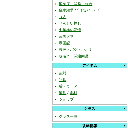
鍛冶屋・開発・改造
皇帝継承
/
年代ジャンプ
収入
せんせい探し
七英雄の記憶
帝国大学
帝国記
裏技・バグ・小ネタ
攻略本・関連商品
アイテム
武器
防具
盾・ガーダー
道具
/
素材
ショップ
クラス
クラス一覧
攻略情報