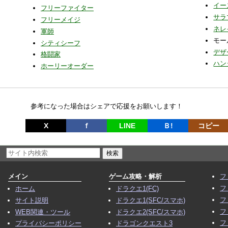
イー
フリーファイター
サラ
フリーメイジ
ネレ
軍師
モー
シティシーフ
デザ
格闘家
ハン
ホーリーオーダー
参考になった場合はシェアで応援をお願いします！
X
ｆ
LINE
Ｂ!
コピー
メイン
ゲーム攻略・解析
フ
フ
ホーム
ドラクエ1(FC)
フ
サイト説明
ドラクエ1(SFC/スマホ)
フ
WEB関連・ツール
ドラクエ2(SFC/スマホ)
フ
プライバシーポリシー
ドラゴンクエスト3