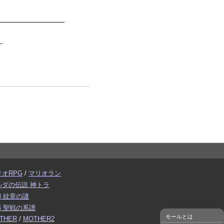
）
リオRPG
/
マリオラン
ルダの伝説 神トラ
3 紋章の謎
4 聖戦の系譜
モールとは
THER
/
MOTHER2