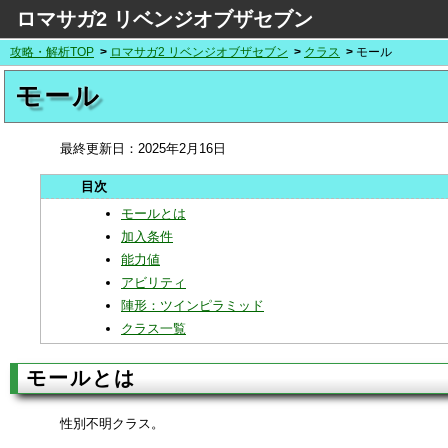
ロマサガ2 リベンジオブザセブン
攻略・解析TOP
ロマサガ2 リベンジオブザセブン
クラス
モール
モール
最終更新日：
2025年2月16日
モールとは
加入条件
能力値
アビリティ
陣形：ツインピラミッド
クラス一覧
モールとは
性別不明クラス。