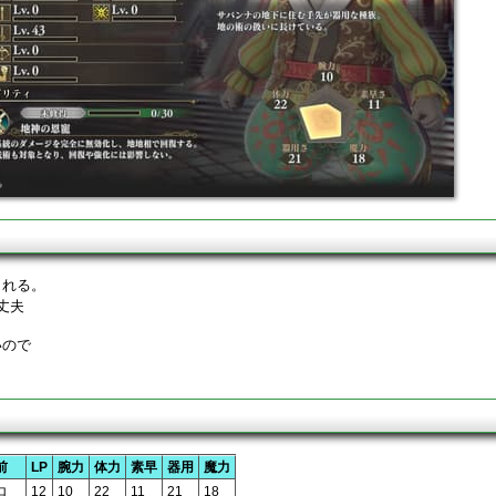
くれる。
丈夫
いので
前
LP
腕力
体力
素早
器用
魔力
ロ
12
10
22
11
21
18