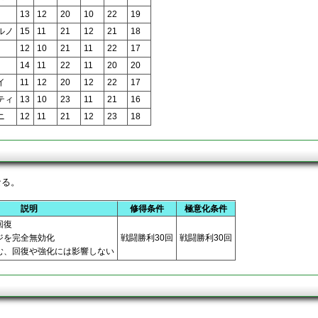
13
12
20
10
22
19
ルノ
15
11
21
12
21
18
12
10
21
11
22
17
14
11
22
11
20
20
イ
11
12
20
12
22
17
ティ
13
10
23
11
21
16
ニ
12
11
21
12
23
18
なる。
説明
修得条件
極意化条件
回復
ジを完全無効化
戦闘勝利30回
戦闘勝利30回
む、回復や強化には影響しない