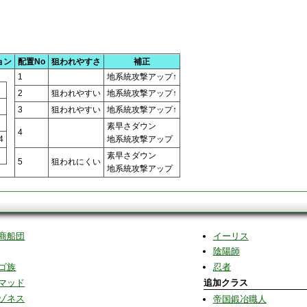
ョン
配置No
狙われやすさ
補正
1
地系統攻撃アップ↑
2
狙われやすい
地系統攻撃アップ↑
3
狙われやすい
地系統攻撃アップ↑
素早さダウン
4
4
地系統攻撃アップ
素早さダウン
5
狙われにくい
地系統攻撃アップ
商船団
イーリス
陰陽師
ゴ族
忍者
マッド
追加クラス
ゾネス
帝国鍛冶職人