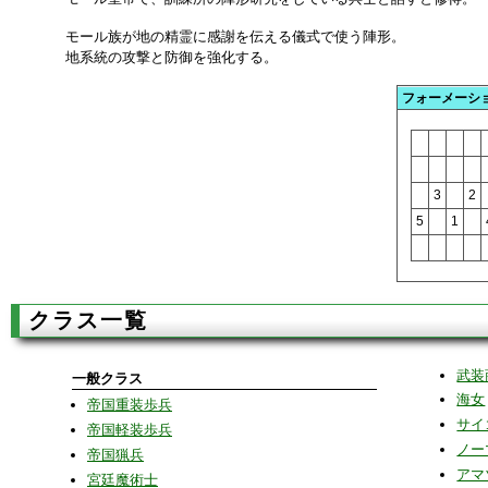
モール族が地の精霊に感謝を伝える儀式で使う陣形。
地系統の攻撃と防御を強化する。
フォーメーシ
3
2
5
1
クラス一覧
武装
一般クラス
海女
帝国重装歩兵
サイ
帝国軽装歩兵
ノー
帝国猟兵
アマ
宮廷魔術士