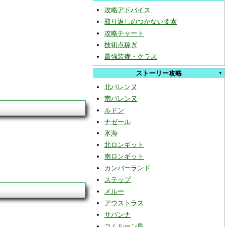
攻略アドバイス
取り返しのつかない要素
攻略チャート
技術点稼ぎ
最強装備・クラス
ストーリー攻略
北バレンヌ
南バレンヌ
ルドン
ナゼール
氷海
北ロンギット
南ロンギット
カンバーランド
ステップ
メルー
アウストラス
サバンナ
コムルーン島