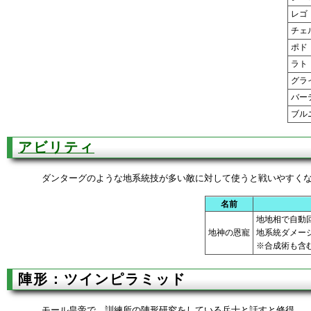
レゴ
チェ
ポド
ラト
グラ
バー
ブル
アビリティ
ダンターグのような地系統技が多い敵に対して使うと戦いやすく
名前
地地相で自動
地神の恩寵
地系統ダメー
※合成術も含
陣形：ツインピラミッド
モール皇帝で、訓練所の陣形研究をしている兵士と話すと修得。