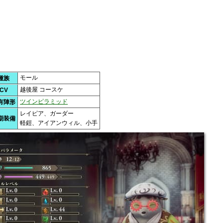
モール
種族
越後屋 コースケ
CV
ツインピラミッド
有陣形
レイピア、ガーダー
期装備
軽鎧、アイアンウィル、小手