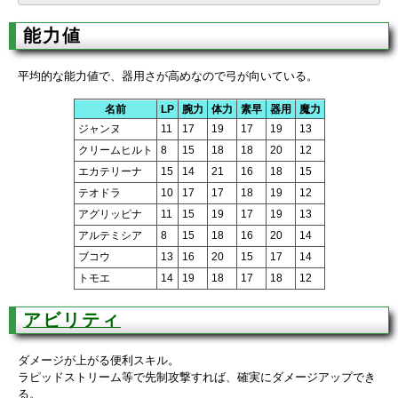
能力値
平均的な能力値で、器用さが高めなので弓が向いている。
名前
LP
腕力
体力
素早
器用
魔力
ジャンヌ
11
17
19
17
19
13
クリームヒルト
8
15
18
18
20
12
エカテリーナ
15
14
21
16
18
15
テオドラ
10
17
17
18
19
12
アグリッピナ
11
15
19
17
19
13
アルテミシア
8
15
18
16
20
14
ブコウ
13
16
20
15
17
14
トモエ
14
19
18
17
18
12
アビリティ
ダメージが上がる便利スキル。
ラピッドストリーム等で先制攻撃すれば、確実にダメージアップでき
る。