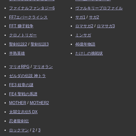
ファイナルファンタジー6
ヴァルキリープロファイル
FF7エバークライシス
サガ1
/
サガ2
FFT 獅子戦争
ロマサガ2
/
ロマサガ3
クロノトリガー
ミンサガ
聖剣伝説2
/
聖剣伝説3
46億年物語
半熟英雄
たけしの挑戦状
マリオRPG
/
マリオラン
ゼルダの伝説 神トラ
FE3 紋章の謎
FE4 聖戦の系譜
MOTHER
/
MOTHER2
太閤立志伝5 DX
忍者龍剣伝
ロックマン
/
2
/
3