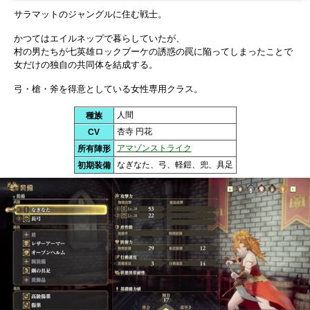
サラマットのジャングルに住む戦士。
かつてはエイルネップで暮らしていたが、
村の男たちが七英雄ロックブーケの誘惑の罠に陥ってしまったことで
女だけの独自の共同体を結成する。
弓・槍・斧を得意としている女性専用クラス。
人間
種族
杏寺 円花
CV
アマゾンストライク
所有陣形
なぎなた、弓、軽鎧、兜、具足
初期装備