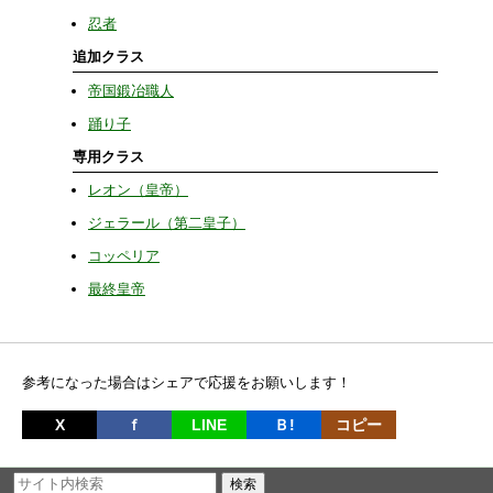
忍者
追加クラス
帝国鍛冶職人
踊り子
専用クラス
レオン（皇帝）
ジェラール（第二皇子）
コッペリア
最終皇帝
参考になった場合はシェアで応援をお願いします！
X
ｆ
LINE
Ｂ!
コピー