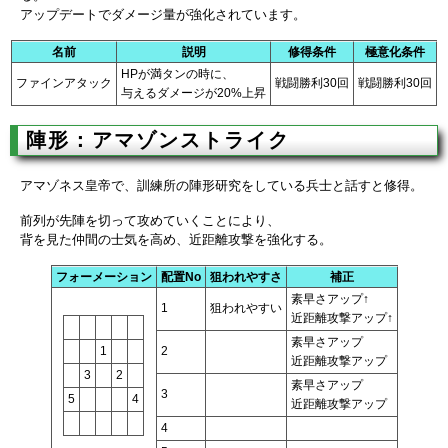
アップデートでダメージ量が強化されています。
名前
説明
修得条件
極意化条件
HPが満タンの時に、
ファインアタック
戦闘勝利30回
戦闘勝利30回
与えるダメージが20%上昇
陣形：アマゾンストライク
アマゾネス皇帝で、訓練所の陣形研究をしている兵士と話すと修得。
前列が先陣を切って攻めていくことにより、
背を見た仲間の士気を高め、近距離攻撃を強化する。
フォーメーション
配置No
狙われやすさ
補正
素早さアップ↑
1
狙われやすい
近距離攻撃アップ↑
素早さアップ
1
2
近距離攻撃アップ
3
2
素早さアップ
3
5
4
近距離攻撃アップ
4