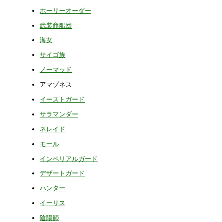
ホーリーオーダー
武装商船団
海女
サイゴ族
ノーマッド
アマゾネス
イーストガード
サラマンダー
ネレイド
モール
インペリアルガード
デザートガード
ハンター
イーリス
陰陽師