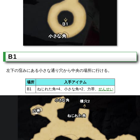
B1
左下の窪みにある小さな通り穴から中央の場所に行ける。
場所
入手アイテム
B1
ねじれた角×4、小さな角×2、力帯、
せんせい