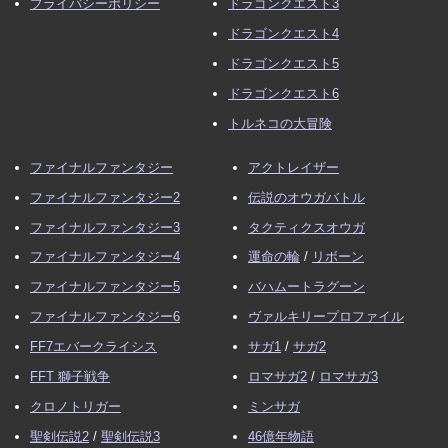
プライバシーポリシー
ドラゴンクエスト3
ドラゴンクエスト4
ドラゴンクエスト5
ドラゴンクエスト6
トルネコの大冒険
ファイナルファンタジー
アクトレイザー
ファイナルファンタジー2
伝説のオウガバトル
ファイナルファンタジー3
タクティクスオウガ
ファイナルファンタジー4
運命の輪
/
リボーン
ファイナルファンタジー5
バハムートラグーン
ファイナルファンタジー6
ヴァルキリープロファイル
FF7エバークライシス
サガ1
/
サガ2
FFT 獅子戦争
ロマサガ2
/
ロマサガ3
クロノトリガー
ミンサガ
聖剣伝説2
/
聖剣伝説3
46億年物語