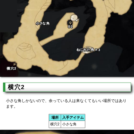
横穴2
小さな角しかないので、余っている人は来なくてもいい場所ではあり
ます。
場所
入手アイテム
横穴2
小さな角