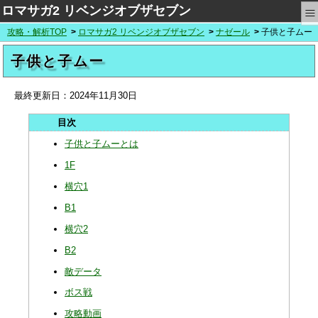
≡
ロマサガ2 リベンジオブザセブン
攻略・解析TOP
ロマサガ2 リベンジオブザセブン
ナゼール
子供と子ムー
子供と子ムー
最終更新日：
2024年11月30日
子供と子ムーとは
1F
横穴1
B1
横穴2
B2
敵データ
ボス戦
攻略動画