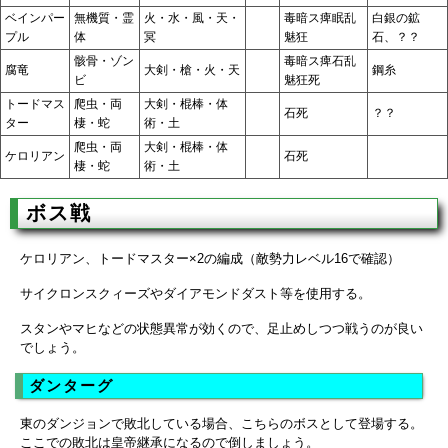
ベインパー
無機質・霊
火・水・風・天・
毒暗ス痺眠乱
白銀の鉱
プル
体
冥
魅狂
石、？？
骸骨・ゾン
毒暗ス痺石乱
腐竜
大剣・槍・火・天
鋼糸
ビ
魅狂死
トードマス
爬虫・両
大剣・棍棒・体
石死
？？
ター
棲・蛇
術・土
爬虫・両
大剣・棍棒・体
ケロリアン
石死
棲・蛇
術・土
ボス戦
ケロリアン、トードマスター×2の編成（敵勢力レベル16で確認）
サイクロンスクィーズやダイアモンドダスト等を使用する。
スタンやマヒなどの状態異常が効くので、足止めしつつ戦うのが良い
でしょう。
ダンターグ
東のダンジョンで敗北している場合、こちらのボスとして登場する。
ここでの敗北は皇帝継承になるので倒しましょう。