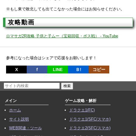
※もし東で敗北しても出てこなかった場合にはお知らせください。
攻略動画
ロマサガ2R攻略 子供と子ムー（宝箱回収・ボス戦） - YouTube
参考になった場合はシェアで応援をお願いします！
X
ｆ
LINE
Ｂ!
コピー
メイン
ゲーム攻略・解析
ホーム
ドラクエ1(FC)
サイト説明
ドラクエ1(SFC/スマホ)
WEB関連・ツール
ドラクエ2(SFC/スマホ)