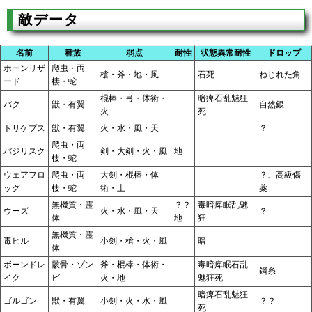
敵データ
名前
種族
弱点
耐性
状態異常耐性
ドロップ
ホーンリザ
爬虫・両
槍・斧・地・風
石死
ねじれた角
ード
棲・蛇
棍棒・弓・体術・
暗痺石乱魅狂
バク
獣・有翼
自然銀
火
死
トリケプス
獣・有翼
火・水・風・天
？
爬虫・両
バジリスク
剣・大剣・火・風
地
棲・蛇
ウェアフロ
爬虫・両
大剣・棍棒・体
？、高級傷
ッグ
棲・蛇
術・土
薬
無機質・霊
？？
毒暗痺眠乱魅
ウーズ
火・水・風・天
？
体
地
狂
無機質・霊
毒ヒル
小剣・槍・火・風
暗
体
ボーンドレ
骸骨・ゾン
斧・棍棒・体術・
毒暗痺眠石乱
鋼糸
イク
ビ
火・地
魅狂死
暗痺石乱魅狂
ゴルゴン
獣・有翼
小剣・火・水・風
？？
死