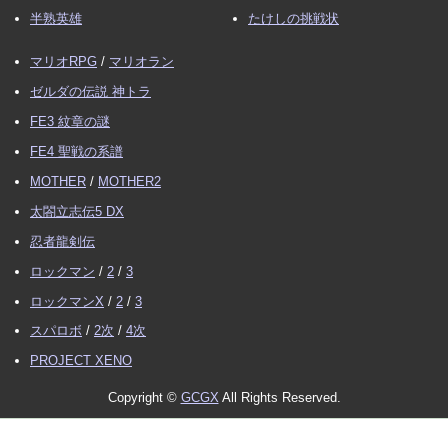
半熟英雄
たけしの挑戦状
マリオRPG
/
マリオラン
ゼルダの伝説 神トラ
FE3 紋章の謎
FE4 聖戦の系譜
MOTHER
/
MOTHER2
太閤立志伝5 DX
忍者龍剣伝
ロックマン
/
2
/
3
ロックマンX
/
2
/
3
スパロボ
/
2次
/
4次
PROJECT XENO
Copyright ©
GCGX
All Rights Reserved.