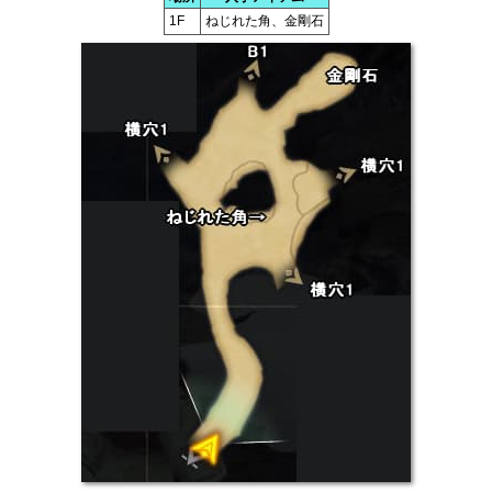
1F
ねじれた角、金剛石