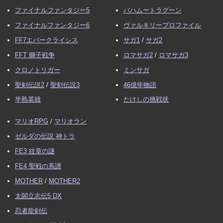
ファイナルファンタジー5
バハムートラグーン
ファイナルファンタジー6
ヴァルキリープロファイル
FF7エバークライシス
サガ1
/
サガ2
FFT 獅子戦争
ロマサガ2
/
ロマサガ3
クロノトリガー
ミンサガ
聖剣伝説2
/
聖剣伝説3
46億年物語
半熟英雄
たけしの挑戦状
マリオRPG
/
マリオラン
ゼルダの伝説 神トラ
FE3 紋章の謎
FE4 聖戦の系譜
MOTHER
/
MOTHER2
太閤立志伝5 DX
忍者龍剣伝