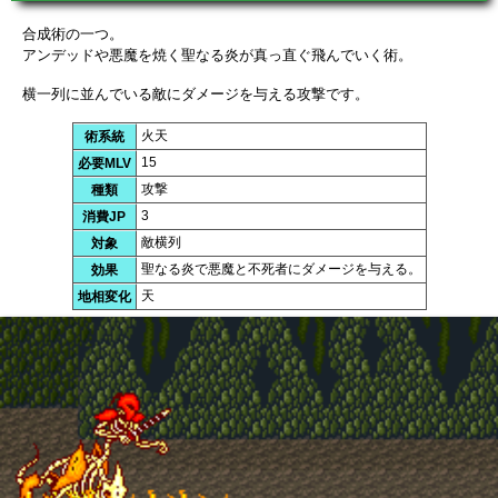
合成術の一つ。
アンデッドや悪魔を焼く聖なる炎が真っ直ぐ飛んでいく術。
横一列に並んでいる敵にダメージを与える攻撃です。
火天
術系統
15
必要MLV
攻撃
種類
3
消費JP
敵横列
対象
聖なる炎で悪魔と不死者にダメージを与える。
効果
天
地相変化