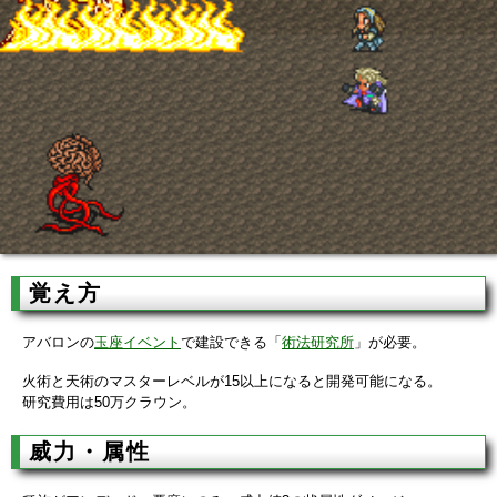
覚え方
アバロンの
玉座イベント
で建設できる「
術法研究所
」が必要。
火術と天術のマスターレベルが15以上になると開発可能になる。
研究費用は50万クラウン。
威力・属性