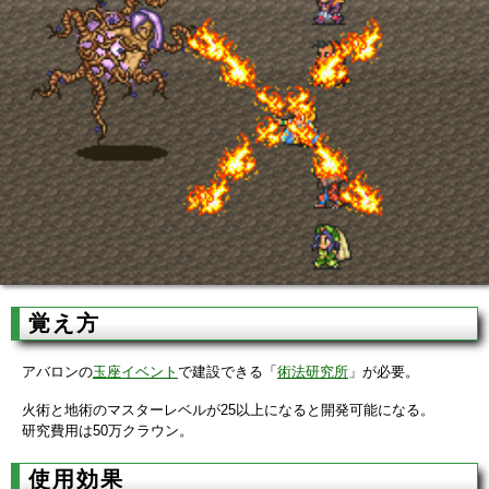
覚え方
アバロンの
玉座イベント
で建設できる「
術法研究所
」が必要。
火術と地術のマスターレベルが25以上になると開発可能になる。
研究費用は50万クラウン。
使用効果