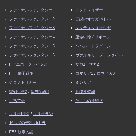
ファイナルファンタジー
アクトレイザー
ファイナルファンタジー2
伝説のオウガバトル
ファイナルファンタジー3
タクティクスオウガ
ファイナルファンタジー4
運命の輪
/
リボーン
ファイナルファンタジー5
バハムートラグーン
ファイナルファンタジー6
ヴァルキリープロファイル
FF7エバークライシス
サガ1
/
サガ2
FFT 獅子戦争
ロマサガ2
/
ロマサガ3
クロノトリガー
ミンサガ
聖剣伝説2
/
聖剣伝説3
46億年物語
半熟英雄
たけしの挑戦状
マリオRPG
/
マリオラン
ゼルダの伝説 神トラ
FE3 紋章の謎