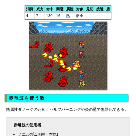
消費
威力
命中
回避
属性
対象
見切
接近
盾
4
7
130
16
熱
敵全
赤竜波を使う敵
熱属性ダメージのため、セルフバーニングや炎の壁で無効化できる。
赤竜波の使用者
ノエル(第1形態・本気)