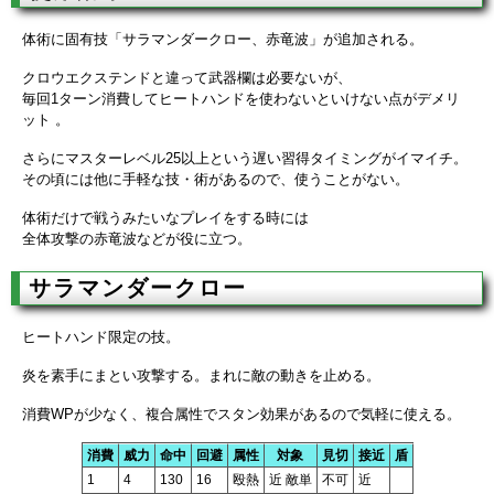
体術に固有技「サラマンダークロー、赤竜波」が追加される。
クロウエクステンドと違って武器欄は必要ないが、
毎回1ターン消費してヒートハンドを使わないといけない点がデメリ
ット 。
さらにマスターレベル25以上という遅い習得タイミングがイマイチ。
その頃には他に手軽な技・術があるので、使うことがない。
体術だけで戦うみたいなプレイをする時には
全体攻撃の赤竜波などが役に立つ。
サラマンダークロー
ヒートハンド限定の技。
炎を素手にまとい攻撃する。まれに敵の動きを止める。
消費WPが少なく、複合属性でスタン効果があるので気軽に使える。
消費
威力
命中
回避
属性
対象
見切
接近
盾
1
4
130
16
殴熱
近 敵単
不可
近