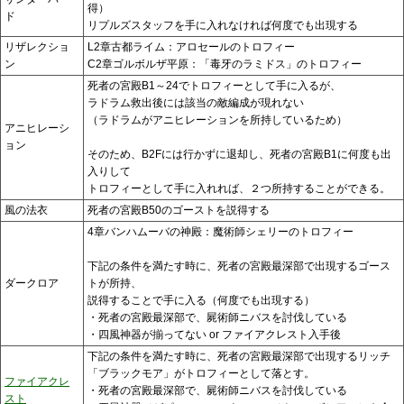
得）
ド
リプルズスタッフを手に入れなければ何度でも出現する
リザレクショ
L2章古都ライム：アロセールのトロフィー
ン
C2章ゴルボルザ平原：「毒牙のラミドス」のトロフィー
死者の宮殿B1～24でトロフィーとして手に入るが、
ラドラム救出後には該当の敵編成が現れない
（ラドラムがアニヒレーションを所持しているため）
アニヒレーシ
ョン
そのため、B2Fには行かずに退却し、死者の宮殿B1に何度も出
入りして
トロフィーとして手に入れれば、２つ所持することができる。
風の法衣
死者の宮殿B50のゴーストを説得する
4章バンハムーバの神殿：魔術師シェリーのトロフィー
下記の条件を満たす時に、死者の宮殿最深部で出現するゴース
ダークロア
トが所持、
説得することで手に入る（何度でも出現する）
・死者の宮殿最深部で、屍術師ニバスを討伐している
・四風神器が揃ってない or ファイアクレスト入手後
下記の条件を満たす時に、死者の宮殿最深部で出現するリッチ
「ブラックモア」がトロフィーとして落とす。
ファイアクレ
・死者の宮殿最深部で、屍術師ニバスを討伐している
スト