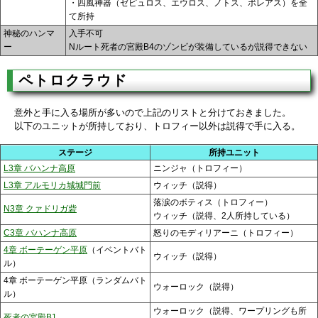
・四風神器（ゼピュロス、エウロス、ノトス、ボレアス）を全
て所持
神秘のハンマ
入手不可
ー
Nルート死者の宮殿B4のゾンビが装備しているが説得できない
ペトロクラウド
意外と手に入る場所が多いので上記のリストと分けておきました。
以下のユニットが所持しており、トロフィー以外は説得で手に入る。
ステージ
所持ユニット
L3章 バハンナ高原
ニンジャ（トロフィー）
L3章 アルモリカ城城門前
ウィッチ（説得）
落涙のボティス（トロフィー）
N3章 クァドリガ砦
ウィッチ（説得、2人所持している）
C3章 バハンナ高原
怒りのモディリアーニ（トロフィー）
4章 ボーテーゲン平原
（イベントバト
ウィッチ（説得）
ル）
4章 ボーテーゲン平原（ランダムバト
ウォーロック（説得）
ル）
ウォーロック（説得、ワープリングも所
死者の宮殿B1