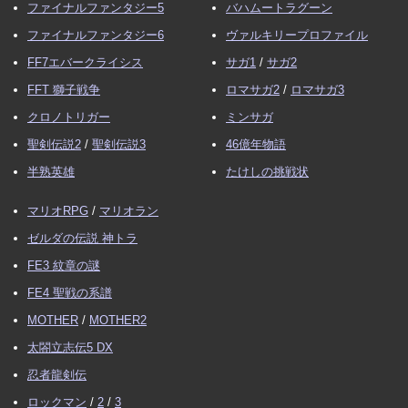
ファイナルファンタジー5
バハムートラグーン
ファイナルファンタジー6
ヴァルキリープロファイル
FF7エバークライシス
サガ1
/
サガ2
FFT 獅子戦争
ロマサガ2
/
ロマサガ3
クロノトリガー
ミンサガ
聖剣伝説2
/
聖剣伝説3
46億年物語
半熟英雄
たけしの挑戦状
マリオRPG
/
マリオラン
ゼルダの伝説 神トラ
FE3 紋章の謎
FE4 聖戦の系譜
MOTHER
/
MOTHER2
太閤立志伝5 DX
忍者龍剣伝
ロックマン
/
2
/
3