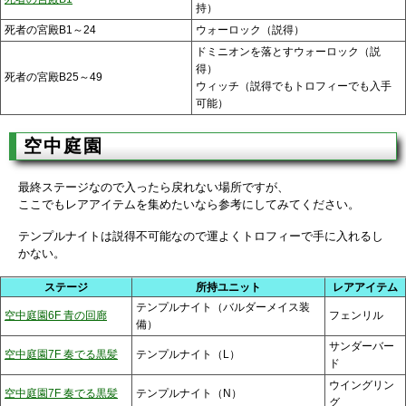
持）
死者の宮殿B1～24
ウォーロック（説得）
ドミニオンを落とすウォーロック（説
得）
死者の宮殿B25～49
ウィッチ（説得でもトロフィーでも入手
可能）
空中庭園
最終ステージなので入ったら戻れない場所ですが、
ここでもレアアイテムを集めたいなら参考にしてみてください。
テンプルナイトは説得不可能なので運よくトロフィーで手に入れるし
かない。
ステージ
所持ユニット
レアアイテム
テンプルナイト（バルダーメイス装
空中庭園6F 青の回廊
フェンリル
備）
サンダーバー
空中庭園7F 奏でる黒髪
テンプルナイト（L）
ド
ウイングリン
空中庭園7F 奏でる黒髪
テンプルナイト（N）
グ