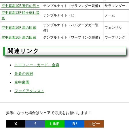
空中庭園10F 蜜月の日々
テンプルナイト（サラマンダー装備）
サラマンダー
空中庭園13F 時を刻む音
テンプルナイト（L）
ノーム
色
テンプルナイト（バルダーダガー装
空中庭園16F 黒の回廊
フェンリル
備）
空中庭園16F 黒の回廊
テンプルナイト（ワープリング装備）
ワープリング
関連リンク
トロフィー・カード・金塊
死者の宮殿
空中庭園
ファイアクレスト
参考になった場合はシェアで応援をお願いします！
X
ｆ
LINE
Ｂ!
コピー