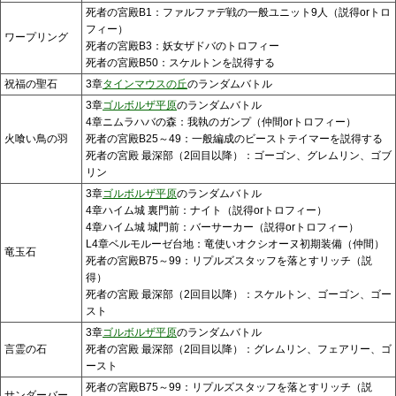
死者の宮殿B1：ファルファデ戦の一般ユニット9人（説得orトロ
フィー）
ワープリング
死者の宮殿B3：妖女ザドバのトロフィー
死者の宮殿B50：スケルトンを説得する
祝福の聖石
3章
タインマウスの丘
のランダムバトル
3章
ゴルボルザ平原
のランダムバトル
4章ニムラハバの森：我執のガンプ（仲間orトロフィー）
火喰い鳥の羽
死者の宮殿B25～49：一般編成のビーストテイマーを説得する
死者の宮殿 最深部（2回目以降）：ゴーゴン、グレムリン、ゴブ
リン
3章
ゴルボルザ平原
のランダムバトル
4章ハイム城 裏門前：ナイト（説得orトロフィー）
4章ハイム城 城門前：バーサーカー（説得orトロフィー）
L4章ベルモルーゼ台地：竜使いオクシオーヌ初期装備（仲間）
竜玉石
死者の宮殿B75～99：リプルズスタッフを落とすリッチ（説
得）
死者の宮殿 最深部（2回目以降）：スケルトン、ゴーゴン、ゴー
スト
3章
ゴルボルザ平原
のランダムバトル
言霊の石
死者の宮殿 最深部（2回目以降）：グレムリン、フェアリー、ゴ
ースト
死者の宮殿B75～99：リプルズスタッフを落とすリッチ（説
サンダーバー