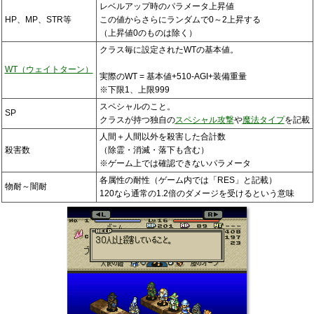
レベルアップ時のパラメータ上昇値
HP、MP、STR等
この値からさらにランダムで0～2上昇する
（上昇値0のものは除く）
クラス毎に設定されたWTの基本値。
WT（ウェイトターン）
実際のWT = 基本値+510-AGI+装備重量
※下限1、上限999
スペシャルのこと。
SP
クラスが持つ独自の
スペシャル攻撃
や
魔法タイプ
を記載
人間＋人間以外を殺害した合計数
殺害数
（除霊・消滅・落下も含む）
※ゲーム上では確認できないパラメータ
各属性の耐性（ゲーム内では「RES」と記載）
物耐～闇耐
120なら通常の1.2倍のダメージを受けるという意味