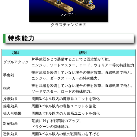
クラスチェンジ画面
特殊能力
項目
説明
片手武器を２つ装備することで２回攻撃が可能。
ダブルアタック
ニンジャ、ソードマスター、ロード、ウォリアー等の特殊能力
投射武器を装備していない場合の投射攻撃。直線軌道で飛ぶ。
手裏剣
ニンジャ、ダークストーカーの特殊能力。
投射武器を装備していない場合の投射攻撃。直線軌道で飛ぶ。
指弾
ソードマスター、ロードの特殊能力。
操獣効果
周囲3パネル以内の魔獣系ユニットを強化
操竜効果
周囲3パネル以内の竜族ユニットを強化
操人形効果
周囲3パネル以内の人形系ユニットを強化
竜族に対する戦闘能力アップ。
対竜効果
ドラグーンの特殊能力。
恐怖効果
周囲3パネル以内の敵の戦闘能力を下げる