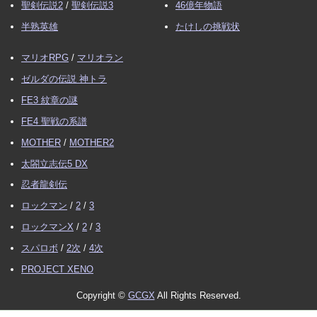
聖剣伝説2
/
聖剣伝説3
46億年物語
半熟英雄
たけしの挑戦状
マリオRPG
/
マリオラン
ゼルダの伝説 神トラ
FE3 紋章の謎
FE4 聖戦の系譜
MOTHER
/
MOTHER2
太閤立志伝5 DX
忍者龍剣伝
ロックマン
/
2
/
3
ロックマンX
/
2
/
3
スパロボ
/
2次
/
4次
PROJECT XENO
Copyright ©
GCGX
All Rights Reserved.