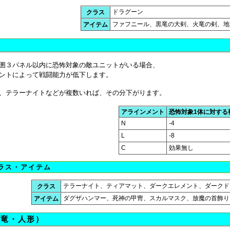
ドラグーン
クラス
ファフニール、黒竜の大剣、火竜の剣、地
アイテム
囲３パネル以内に恐怖対象の敵ユニットがいる場合、
ントによって戦闘能力が低下します。
、テラーナイトなどが複数いれば、その分下がります。
アラインメント
恐怖対象1体に対する
N
-4
L
-8
C
効果無し
ラス・アイテム
テラーナイト、ティアマット、ダークエレメント、ダークド
クラス
ダグザハンマー、死神の甲冑、スカルマスク、放魔の首飾り
アイテム
・竜・人形）