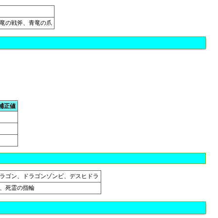
竜の戦斧、青竜の爪
補正値
ラゴン、ドラゴンゾンビ、デスヒドラ
、死霊の指輪