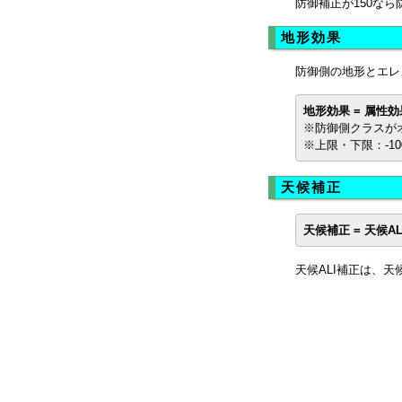
防御補正が150なら
地形効果
防御側の地形とエレ
地形効果 = 属性効果
※防御側クラスが
※上限・下限：-100
天候補正
天候補正 = 天候A
天候ALI補正は、