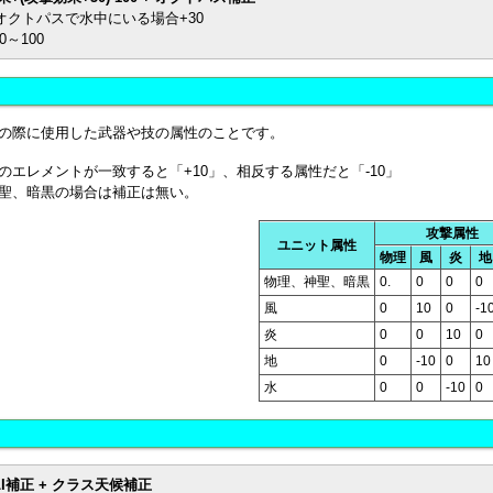
オクトパスで水中にいる場合+30
～100
の際に使用した武器や技の属性のことです。
のエレメントが一致すると「+10」、相反する属性だと「-10」
聖、暗黒の場合は補正は無い。
攻撃属性
ユニット属性
物理
風
炎
地
物理、神聖、暗黒
0.
0
0
0
風
0
10
0
-1
炎
0
0
10
0
地
0
-10
0
10
水
0
0
-10
0
LI補正 + クラス天候補正