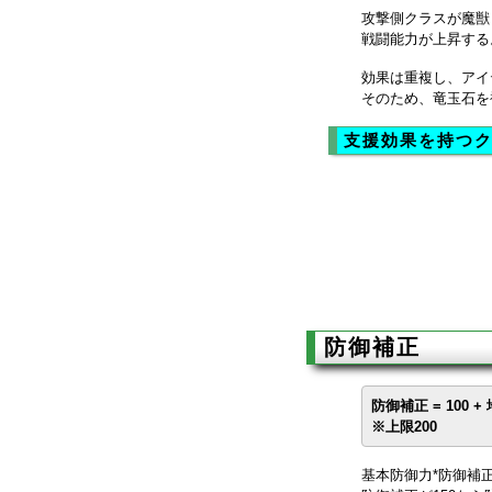
攻撃側クラスが魔獣
戦闘能力が上昇する
効果は重複し、アイ
そのため、竜玉石を
支援効果を持つ
防御補正
防御補正 = 100 
※上限200
基本防御力*防御補正