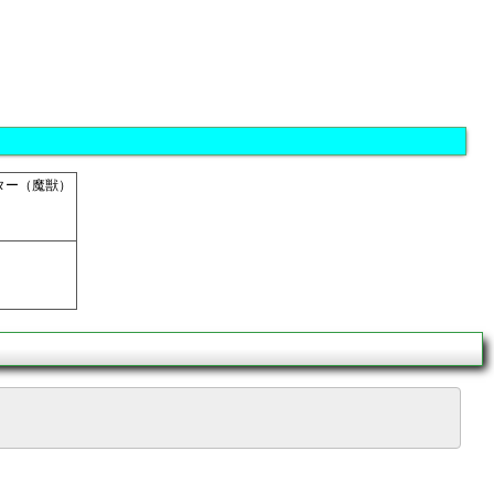
ター（魔獣）