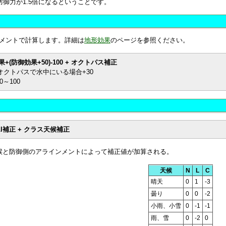
防御力が1.5倍になるということです。
メントで計算します。詳細は
地形効果
のページを参照ください。
+(防御効果+50)-100 + オクトパス補正
オクトパスで水中にいる場合+30
～100
LI補正 + クラス天候補正
天候と防御側のアラインメントによって補正値が加算される。
天候
N
L
C
晴天
0
1
-3
曇り
0
0
-2
小雨、小雪
0
-1
-1
雨、雪
0
-2
0