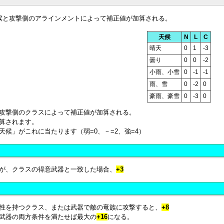
天候と攻撃側のアラインメントによって補正値が加算される。
天候
N
L
C
晴天
0
1
-3
曇り
0
0
-2
小雨、小雪
0
-1
-1
雨、雪
0
-2
0
豪雨、豪雪
0
-3
0
攻撃側のクラスによって補正値が加算される。
算されます。
天候」がこれに当たります（弱=0、－=2、強=4）
が、クラスの得意武器と一致した場合、
+3
性を持つクラス、または武器で敵の竜族に攻撃すると、
+8
武器の両方条件を満たせば最大の
+16
になる。