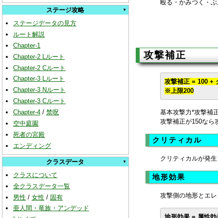
殴る・かみつく・ぶ
ステージ攻略
ステージデータの見方
ルート解説
Chapter-1
攻撃補正
Chapter-2 Lルート
Chapter-2 Cルート
Chapter-3 Lルート
攻撃補正 = 100 
Chapter-3 Nルート
※上限200
Chapter-3 Cルート
基本攻撃力*攻撃補正
Chapter-4
/
禁呪
攻撃補正が150なら
空中庭園
死者の宮殿
クリティカル
エンディング
クリティカルが発生
クラスデータ
クラスについて
地形効果
全クラスデータ一覧
攻撃側の地形とエレ
男性
/
女性
/
固有
亜人間・竜族・アンデッド
地形効果 = 属性効果