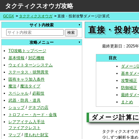
タクティクスオウガ攻略
GCGX
タクティクスオウガ
直接・投射攻撃ダメージ計算式
サイト内検索
直接・投射
攻略メニュー
最終更新日：
2025
TO攻略トップページ
基本情報
/
対応機種
ウェイトターンシステム
ダメージ
ステータス・状態異常
基本ダメ
固有キャラ加入条件
攻撃補正
魔法
/
魔法タイプ
防御補正
スペシャル
/
必殺技
最終ダメ
武器・防具・道具
まとめ
ショップ
/
デネブの店
トロフィー・カード・金塊
ダメージ計算
レアアイテム入手法
ファイアクレスト
タクティクスオウガ
マップ
/
埋もれた財宝
少しずつ解析を進め