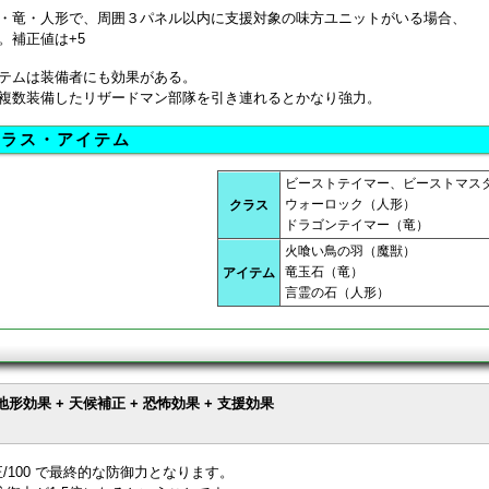
・竜・人形で、周囲３パネル以内に支援対象の味方ユニットがいる場合、
。補正値は+5
テムは装備者にも効果がある。
複数装備したリザードマン部隊を引き連れるとかなり強力。
クラス・アイテム
ビーストテイマー、ビーストマス
ウォーロック（人形）
クラス
ドラゴンテイマー（竜）
火喰い鳥の羽（魔獣）
竜玉石（竜）
アイテム
言霊の石（人形）
+ 地形効果 + 天候補正 + 恐怖効果 + 支援効果
/100 で最終的な防御力となります。