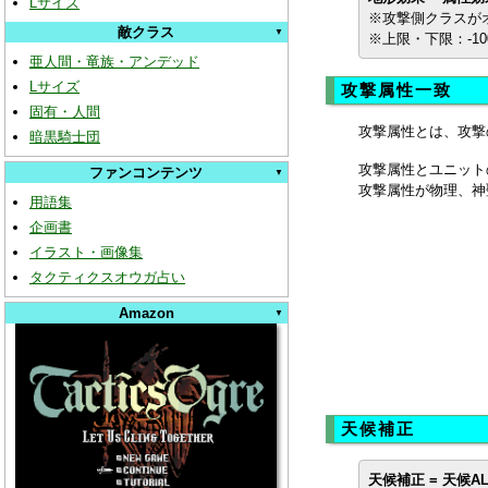
Lサイズ
※攻撃側クラスが
敵クラス
※上限・下限：-100
亜人間・竜族・アンデッド
Lサイズ
攻撃属性一致
固有・人間
攻撃属性とは、攻撃
暗黒騎士団
攻撃属性とユニット
ファンコンテンツ
攻撃属性が物理、神
用語集
企画書
イラスト・画像集
タクティクスオウガ占い
Amazon
天候補正
天候補正 = 天候A