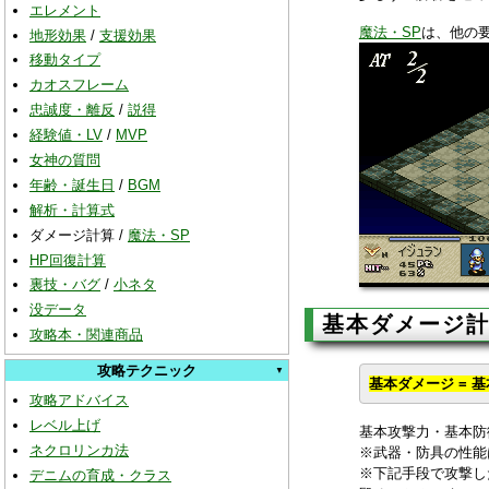
エレメント
魔法・SP
は、他の
地形効果
/
支援効果
移動タイプ
カオスフレーム
忠誠度・離反
/
説得
経験値・LV
/
MVP
女神の質問
年齢・誕生日
/
BGM
解析・計算式
ダメージ計算
/
魔法・SP
HP回復計算
裏技・バグ
/
小ネタ
没データ
基本ダメージ
攻略本・関連商品
攻略テクニック
基本ダメージ = 基本
攻略アドバイス
レベル上げ
基本攻撃力・基本防
ネクロリンカ法
※武器・防具の性能は
※下記手段で攻撃し
デニムの育成・クラス