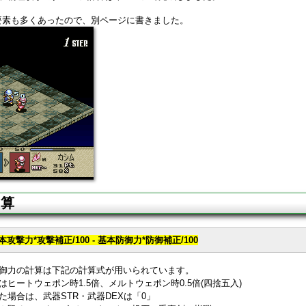
要素も多くあったので、別ページに書きました。
計算
攻撃力*攻撃補正/100 - 基本防御力*防御補正/100
御力の計算は下記の計算式が用いられています。
ヒートウェポン時1.5倍、メルトウェポン時0.5倍(四捨五入)
た場合は、武器STR・武器DEXは「0」