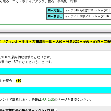
ん殴る・つく・ボディアタック、投石・手裏剣・指弾
キャラSTR+武器STR + (キャラDE
基本攻撃力
キャラVIT+防具VIT + (キャラSTR+
基本防御力
+ クリティカル + 地形 + 攻撃属性一致 + 天候 + 得意武器 + 竜殺 + 恐怖 + 支
/100 で最終的な攻撃力となります。
攻撃力が1.5倍になるということです。
した場合、
+10
メントで計算します。詳細は
地形効果
のページを参照ください。
+(攻撃効果+50)-100 + オクトパス補正