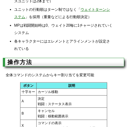
ズユニットは2体まで）
ユニットの行動順はターン制ではなく「
ウェイトターンシ
ステム
」を採用（重量などによる行動順決定）
MPは戦闘開始時は0、ウェイト20毎に1チャージされていく
システム
各キャラクターにはエレメントとアラインメントが設定さ
れている
操作方法
全体コマンドのシステムからキー割り当てを変更可能
ボタン
説明
十字キー
カーソル移動
決定
A
戦闘：ステータス表示
キャンセル
B
戦闘：移動範囲表示
コマンドの表示
X