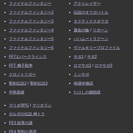
ファイナルファンタジー
アクトレイザー
ファイナルファンタジー2
伝説のオウガバトル
ファイナルファンタジー3
タクティクスオウガ
ファイナルファンタジー4
運命の輪
/
リボーン
ファイナルファンタジー5
バハムートラグーン
ファイナルファンタジー6
ヴァルキリープロファイル
FF7エバークライシス
サガ1
/
サガ2
FFT 獅子戦争
ロマサガ2
/
ロマサガ3
クロノトリガー
ミンサガ
聖剣伝説2
/
聖剣伝説3
46億年物語
半熟英雄
たけしの挑戦状
マリオRPG
/
マリオラン
ゼルダの伝説 神トラ
FE3 紋章の謎
FE4 聖戦の系譜