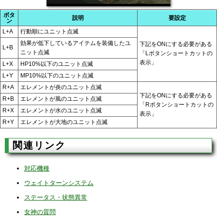
ボタ
説明
要設定
ン
L+A
行動順にユニット点滅
効果が低下しているアイテムを装備したユ
下記をONにする必要がある
L+B
ニット点滅
「Lボタンショートカットの
表示」
L+X
HP10%以下のユニット点滅
L+Y
MP10%以下のユニット点滅
R+A
エレメントが炎のユニット点滅
下記をONにする必要がある
R+B
エレメントが風のユニット点滅
「Rボタンショートカットの
R+X
エレメントが水のユニット点滅
表示」
R+Y
エレメントが大地のユニット点滅
関連リンク
対応機種
ウェイトターンシステム
ステータス・状態異常
女神の質問