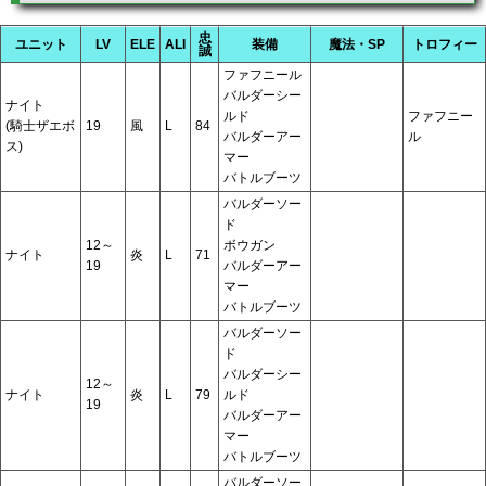
忠
ユニット
LV
ELE
ALI
装備
魔法・SP
トロフィー
誠
ファフニール
バルダーシー
ナイト
ルド
ファフニー
(騎士ザエボ
19
風
L
84
バルダーアー
ル
ス)
マー
バトルブーツ
バルダーソー
ド
12～
ボウガン
ナイト
炎
L
71
19
バルダーアー
マー
バトルブーツ
バルダーソー
ド
バルダーシー
12～
ナイト
炎
L
79
ルド
19
バルダーアー
マー
バトルブーツ
バルダーソー