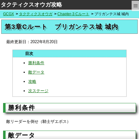
≡
タクティクスオウガ攻略
GCGX
タクティクスオウガ
Chapter-3 Cルート
ブリガンテス城 城内
第3章Cルート ブリガンテス城 城内
最終更新日：
2022年8月20日
勝利条件
敵データ
攻略
次ステージ
勝利条件
敵リーダーを倒せ（騎士ザエボス）
敵データ