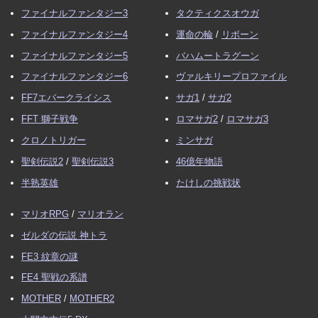
ファイナルファンタジー3
タクティクスオウガ
ファイナルファンタジー4
運命の輪
/
リボーン
ファイナルファンタジー5
バハムートラグーン
ファイナルファンタジー6
ヴァルキリープロファイル
FF7エバークライシス
サガ1
/
サガ2
FFT 獅子戦争
ロマサガ2
/
ロマサガ3
クロノトリガー
ミンサガ
聖剣伝説2
/
聖剣伝説3
46億年物語
半熟英雄
たけしの挑戦状
マリオRPG
/
マリオラン
ゼルダの伝説 神トラ
FE3 紋章の謎
FE4 聖戦の系譜
MOTHER
/
MOTHER2