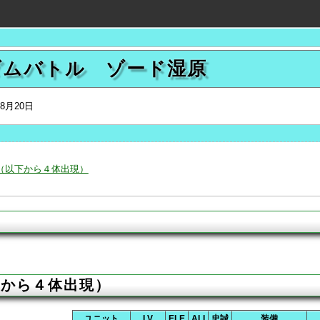
ダムバトル ゾード湿原
年8月20日
（以下から４体出現）
下から４体出現）
ユニット
LV
ELE
ALI
忠誠
装備