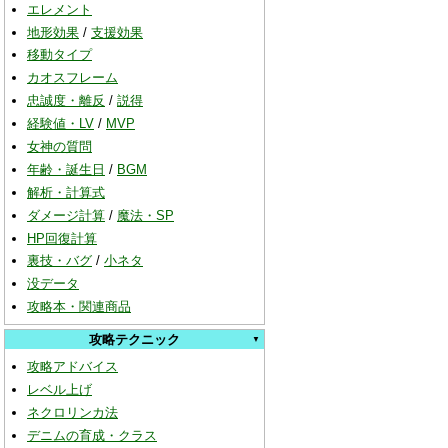
エレメント
地形効果
/
支援効果
移動タイプ
カオスフレーム
忠誠度・離反
/
説得
経験値・LV
/
MVP
女神の質問
年齢・誕生日
/
BGM
解析・計算式
ダメージ計算
/
魔法・SP
HP回復計算
裏技・バグ
/
小ネタ
没データ
攻略本・関連商品
攻略テクニック
攻略アドバイス
レベル上げ
ネクロリンカ法
デニムの育成・クラス