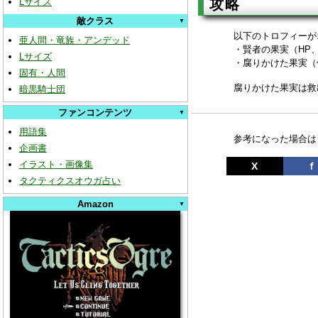
攻略
Lサイズ
敵クラス
以下のトロフィーが
亜人間・竜族・アンデッド
・賢者の果実（HP、
Lサイズ
・腐りかけた果実（
固有・人間
腐りかけた果実は救
暗黒騎士団
ファンコンテンツ
用語集
参考になった場合は
企画書
イラスト・画像集
X
ｆ
タクティクスオウガ占い
Amazon