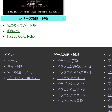
シリーズ攻略・解析
伝説のオウガバトル
運命の輪
Tactics Ogre: Reborn
メイン
ゲーム攻略・解析
フ
フ
ホーム
ドラクエ1(FC)
フ
サイト説明
ドラクエ1(SFC/スマホ)
フ
WEB関連・ツール
ドラクエ2(SFC/スマホ)
フ
プライバシーポリシー
ドラゴンクエスト3
フ
ドラゴンクエスト4
F
ドラゴンクエスト5
F
ドラゴンクエスト6
ク
トルネコの大冒険
聖