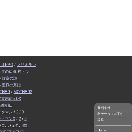
リオRPG
/
マリオラン
ルダの伝説 神トラ
3 紋章の謎
4 聖戦の系譜
THER
/
MOTHER2
立志伝5 DX
者龍剣伝
勝利条件
ックマン
/
2
/
3
敵データ（以下から４体出現）
ックマンX
/
2
/
3
攻略
パロボ
/
2次
/
4次
Home