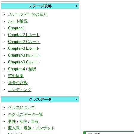
ステージ攻略
ステージデータの見方
ルート解説
Chapter-1
Chapter-2 Lルート
Chapter-2 Cルート
Chapter-3 Lルート
Chapter-3 Nルート
Chapter-3 Cルート
Chapter-4
/
禁呪
空中庭園
死者の宮殿
エンディング
クラスデータ
クラスについて
全クラスデータ一覧
男性
/
女性
/
固有
亜人間・竜族・アンデッド