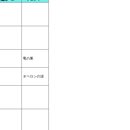
竜の巣
オベロンの涙