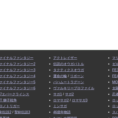
ァイナルファンタジー
アクトレイザー
マ
ァイナルファンタジー2
伝説のオウガバトル
ゼ
ァイナルファンタジー3
タクティクスオウガ
FE
ァイナルファンタジー4
運命の輪
/
リボーン
FE
ァイナルファンタジー5
バハムートラグーン
MO
ァイナルファンタジー6
ヴァルキリープロファイル
太閤
F7エバークライシス
サガ1
/
サガ2
忍
FT 獅子戦争
ロマサガ2
/
ロマサガ3
ロ
ロノトリガー
ミンサガ
ロ
剣伝説2
/
聖剣伝説3
46億年物語
ス