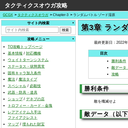
タクティクスオウガ攻略
GCGX
タクティクスオウガ
Chapter-3
ランダムバトル ゾード湿原
サイト内検索
第3章 ラン
攻略メニュー
最終更新日：
2022
TO攻略トップページ
基本情報
/
対応機種
ウェイトターンシステム
勝利条件
ステータス・状態異常
敵データ
固有キャラ加入条件
攻略
魔法
/
魔法タイプ
スペシャル
/
必殺技
勝利条件
武器・防具・道具
ショップ
/
デネブの店
敵を殲滅せよ
トロフィー・カード・金塊
レアアイテム入手法
敵データ（以
ファイアクレスト
マップ
/
埋もれた財宝