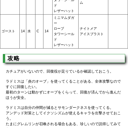
ム
ド
レザーハット
ミニマムダガ
ー
ローブ
ナイトメア
ゴースト
14
水
C
14
タワーシール
アイスブラスト
ド
レザーハット
攻略
カチュアがいないので、回復役が足りているか確認しておこう。
ラドミスは「炎のオーブ」を使ってくることがある、全体攻撃なので
すぐに回復したい。
最初のターンは動かずにオーブをくらって、回復が済んでから進んだ
ほうが安全。
ラドミスは自分の仲間が減るとサモンダークネスを使ってくる。
アンデッド対策としてイクソシズムが使えるキャラを出撃させておこ
う。
たまにグレムリンが召喚される場合もある、珍しいので説得してみて