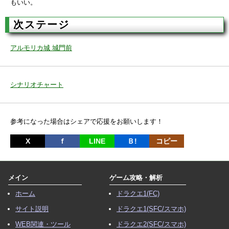
もいい。
次ステージ
アルモリカ城 城門前
シナリオチャート
参考になった場合はシェアで応援をお願いします！
X
ｆ
LINE
Ｂ!
コピー
メイン
ゲーム攻略・解析
ホーム
ドラクエ1(FC)
サイト説明
ドラクエ1(SFC/スマホ)
WEB関連・ツール
ドラクエ2(SFC/スマホ)