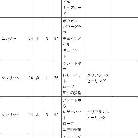
イル
キュアシー
ド
ボウガン
パワーグラ
ブ
ニンジャ
14
水
N
64
チェインメ
イル
キュアシー
ド
グレートボ
ウ
レザーハッ
クリアランス
クレリック
14
炎
L
76
ト
ヒーリング
ローブ
知性の指輪
グレートボ
ウ
レザーハッ
クリアランス
クレリック
14
水
N
64
ト
ヒーリング
ローブ
知性の指輪
ミニマムダ