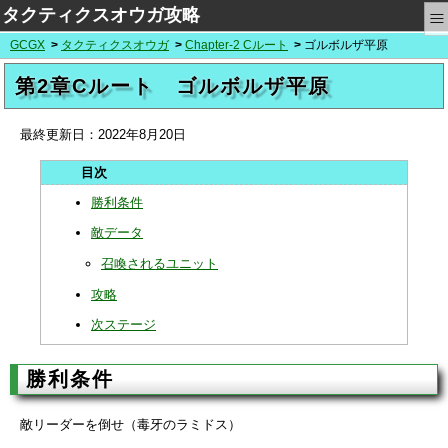
≡
タクティクスオウガ攻略
GCGX
タクティクスオウガ
Chapter-2 Cルート
ゴルボルザ平原
第2章Cルート ゴルボルザ平原
最終更新日：
2022年8月20日
勝利条件
敵データ
召喚されるユニット
攻略
次ステージ
勝利条件
敵リーダーを倒せ（毒牙のラミドス）