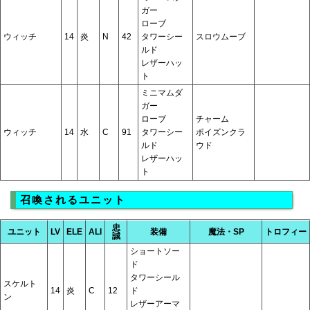
ガー
ローブ
ウィッチ
14
炎
N
42
タワーシー
スロウムーブ
ルド
レザーハッ
ト
ミニマムダ
ガー
ローブ
チャーム
ウィッチ
14
水
C
91
タワーシー
ポイズンクラ
ルド
ウド
レザーハッ
ト
召喚されるユニット
忠
ユニット
LV
ELE
ALI
装備
魔法・SP
トロフィー
誠
ショートソー
ド
タワーシール
スケルト
14
炎
C
12
ド
ン
レザーアーマ