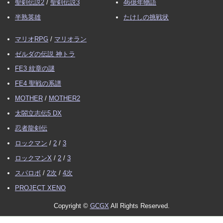
聖剣伝説2
/
聖剣伝説3
46億年物語
半熟英雄
たけしの挑戦状
マリオRPG
/
マリオラン
ゼルダの伝説 神トラ
FE3 紋章の謎
FE4 聖戦の系譜
MOTHER
/
MOTHER2
太閤立志伝5 DX
忍者龍剣伝
ロックマン
/
2
/
3
ロックマンX
/
2
/
3
スパロボ
/
2次
/
4次
PROJECT XENO
Copyright ©
GCGX
All Rights Reserved.