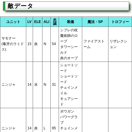
敵データ
忠
ユニット
LV
ELE
ALI
装備
魔法・SP
トロフィー
誠
シプレの杖
魔術師のロ
サモナー
ーブ
ファイアスト
リザレクシ
(毒牙のラミド
15
炎
N
54
タワーシー
ーム
ョン
ス)
ルド
炎のオーブ
ショートソ
ード
ショートソ
ード
ニンジャ
14
水
N
31
チェインメ
イル
キュアシー
ド
ボウガン
パワーグラ
ブ
ニンジャ
14
炎
L
95
チェインメ