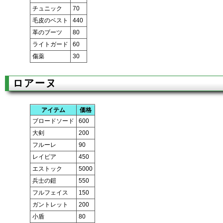
チュニック
70
毛皮のベスト
440
革のブーツ
80
ライトガード
60
傷薬
30
ロアーヌ
アイテム
価格
ブロードソード
600
大剣
200
フルーレ
90
レイピア
450
エストック
5000
兵士の鎧
550
フルフェイス
150
ガントレット
200
小盾
80