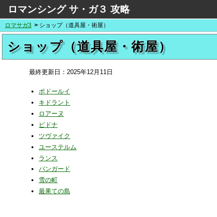
ロマンシング サ・ガ３ 攻略
ロマサガ3
ショップ（道具屋・術屋）
ショップ（道具屋・術屋）
最終更新日：
2025年12月11日
ポドールイ
キドラント
ロアーヌ
ピドナ
ツヴァイク
ユーステルム
ランス
バンガード
雪の町
最果ての島