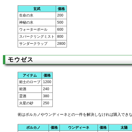
玄武
価格
生命の水
200
神秘の水
500
ウォーターポール
600
スパークリングミスト
800
サンダークラップ
2800
モウゼス
アイテム
価格
術士のローブ
1200
術酒
240
霊酒
380
火星の砂
250
術はボルカノやウンディーネとの一件を解決しなければ購入でき
ボルカノ
価格
ウンディーネ
価格
太陽