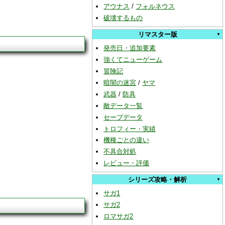
アウナス
/
フォルネウス
破壊するもの
リマスター版
発売日・追加要素
強くてニューゲーム
冒険記
暗闇の迷宮
/
ヤマ
武器
/
防具
敵データ一覧
セーブデータ
トロフィー・実績
機種ごとの違い
不具合対処
レビュー・評価
シリーズ攻略・解析
サガ1
サガ2
ロマサガ2