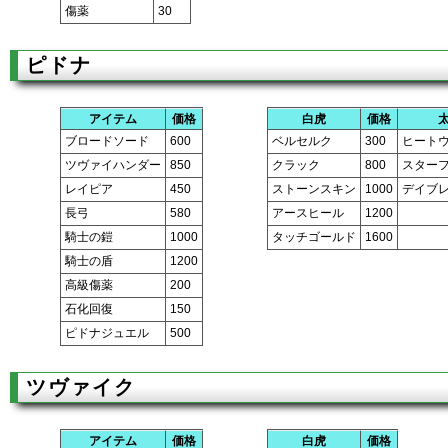
傷薬
30
ピドナ
アイテム
価格
白虎
価格
ブロードソード
600
ベルセルク
300
ヒート
ツヴァイハンダー
850
クラック
800
スター
レイピア
450
ストーンスキン
1000
デイブ
長弓
580
アースヒール
1200
騎士の鎧
1000
タッチゴールド
1600
騎士の盾
1200
高級傷薬
200
石化回復
150
ピドナジュエル
500
ツヴァイク
アイテム
価格
白虎
価格