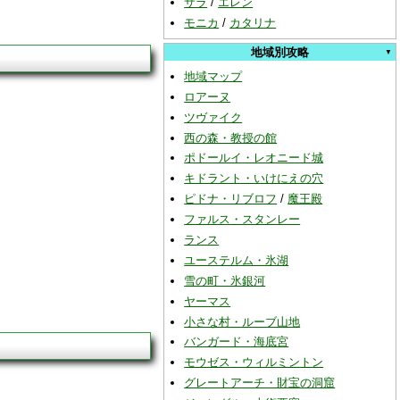
サラ
/
エレン
モニカ
/
カタリナ
地域別攻略
地域マップ
ロアーヌ
ツヴァイク
西の森・教授の館
ポドールイ・レオニード城
キドラント・いけにえの穴
ピドナ・リブロフ
/
魔王殿
ファルス・スタンレー
ランス
ユーステルム・氷湖
雪の町・氷銀河
ヤーマス
小さな村・ルーブ山地
バンガード・海底宮
モウゼス・ウィルミントン
グレートアーチ・財宝の洞窟