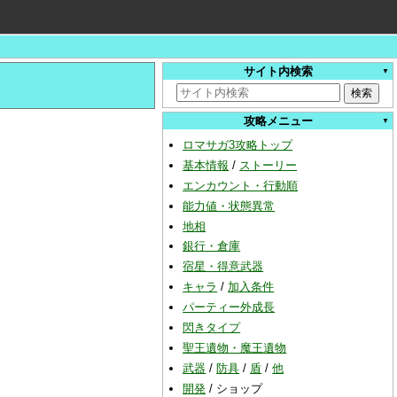
サイト内検索
攻略メニュー
ロマサガ3攻略トップ
基本情報
/
ストーリー
エンカウント・行動順
能力値・状態異常
地相
銀行・倉庫
宿星・得意武器
キャラ
/
加入条件
パーティー外成長
閃きタイプ
聖王遺物・魔王遺物
武器
/
防具
/
盾
/
他
開発
/
ショップ