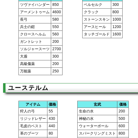
ツヴァイハンダー
850
ベルセルク
300
アーメントゥーム
4600
クラック
800
長弓
580
ストーンスキン
1000
兵士の鎧
550
アースヒール
1200
クロースヘルム
560
タッチゴールド
1600
ガントレット
200
ソルジャースーツ
2700
大盾
300
高級傷薬
200
万能薬
250
ユーステルム
アイテム
価格
玄武
価格
狩人の弓
55
生命の水
200
リジッドレザー
430
神秘の水
500
毛皮のベスト
440
ウォーターポール
600
革のブーツ
80
スパークリングミスト
800