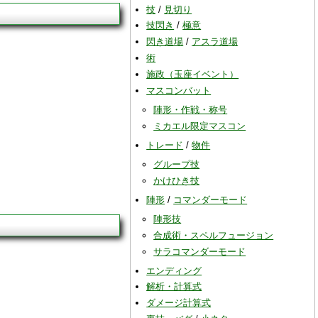
技
/
見切り
技閃き
/
極意
閃き道場
/
アスラ道場
術
施政（玉座イベント）
マスコンバット
陣形・作戦・称号
ミカエル限定マスコン
トレード
/
物件
グループ技
かけひき技
陣形
/
コマンダーモード
陣形技
合成術・スペルフュージョン
サラコマンダーモード
エンディング
解析・計算式
ダメージ計算式