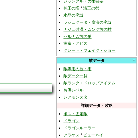
ジャングル・火術要塞
神王の塔
/
諸王の都
水晶の廃墟
ラシュクータ・腐海の廃墟
ナジュ砂漠・ムング族の村
ゼルナム族の巣
黄京・アビス
グレート・フェイク・ショー
敵データ
敵専用の技・術
敵データ一覧
敵ランク・ドロップアイテム
お供レベル
レアモンスター
詳細データ・攻略
ボス・固定敵
ドラゴン
ドラゴンルーラー
アラケス
/
ビューネイ