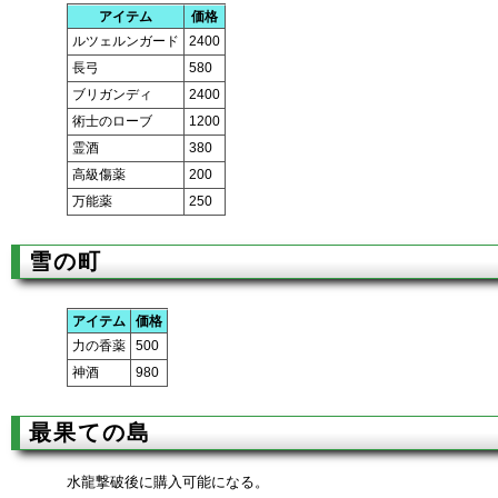
アイテム
価格
ルツェルンガード
2400
長弓
580
ブリガンディ
2400
術士のローブ
1200
霊酒
380
高級傷薬
200
万能薬
250
雪の町
アイテム
価格
力の香薬
500
神酒
980
最果ての島
水龍撃破後に購入可能になる。