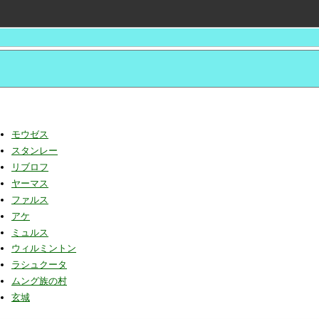
モウゼス
スタンレー
リブロフ
ヤーマス
ファルス
アケ
ミュルス
ウィルミントン
ラシュクータ
ムング族の村
玄城