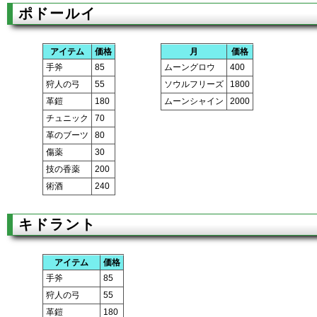
ポドールイ
アイテム
価格
月
価格
手斧
85
ムーングロウ
400
狩人の弓
55
ソウルフリーズ
1800
革鎧
180
ムーンシャイン
2000
チュニック
70
革のブーツ
80
傷薬
30
技の香薬
200
術酒
240
キドラント
アイテム
価格
手斧
85
狩人の弓
55
革鎧
180