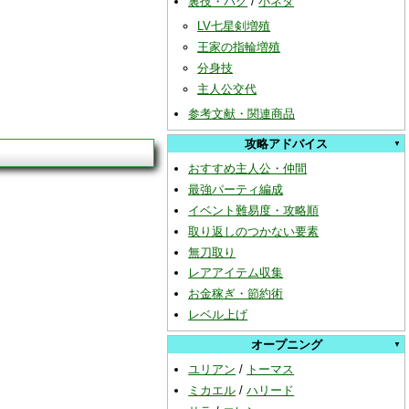
裏技・バグ
/
小ネタ
LV七星剣増殖
王家の指輪増殖
分身技
主人公交代
参考文献・関連商品
攻略アドバイス
おすすめ主人公・仲間
最強パーティ編成
イベント難易度・攻略順
取り返しのつかない要素
無刀取り
レアアイテム収集
お金稼ぎ・節約術
レベル上げ
オープニング
ユリアン
/
トーマス
ミカエル
/
ハリード