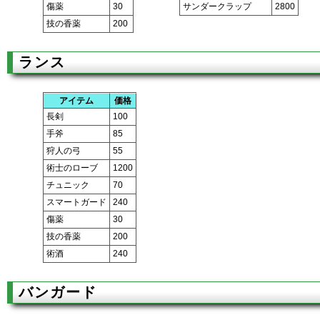
傷薬
30
サンダークラップ
2800
技の香薬
200
ランス
アイテム
価格
長剣
100
手斧
85
狩人の弓
55
術士のローブ
1200
チュニック
70
スマートガード
240
傷薬
30
技の香薬
200
術酒
240
バンガード