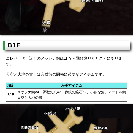
B1F
エレベーター近くのメッシナ鋼は1Fから飛び降りたところにありま
す。
天空と大地の書Ⅰは合成術の開発に必要なアイテムです。
場所
入手アイテム
メッシナ鋼×4、野獣の爪×2、赤鉄の鉱石×2、小さな角、マートル鋼
B1F
天空と大地の書Ⅰ