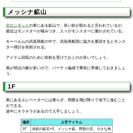
メッシナ鉱山
北ロンギット
の東にある鉱山で、良い鉄が取れると言われているが、
最近はモンスターが棲みつき、人々がモンスターに働かされている。
モーベルムの武装商船の中で、武装商船団に協力を要請するとモンス
ター掃討を依頼される。
アイテム回収のために依頼を受けておくのが良いでしょう。
風が弱点の敵が多いので、パーティ編成で事前に準備しておきましょ
う。
1F
奥にあるエレベーターには乗らず、周囲を飛び降りて地下に進むこと
ができる。
途中にキラキラがあるので入手しましょう。
場所
入手アイテム
1F
赤鉄の鉱石×5、メッシナ鉱、野獣の爪、小さな角