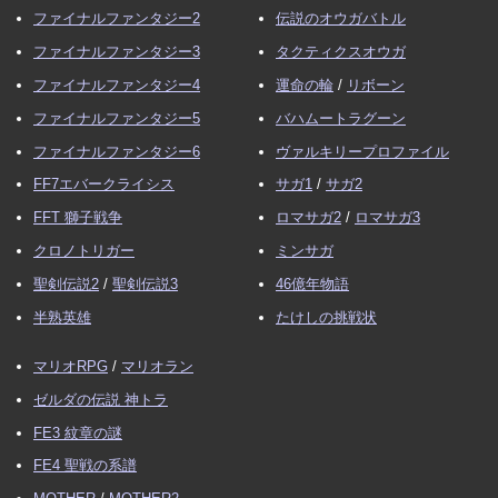
ファイナルファンタジー2
伝説のオウガバトル
ファイナルファンタジー3
タクティクスオウガ
ファイナルファンタジー4
運命の輪
/
リボーン
ファイナルファンタジー5
バハムートラグーン
ファイナルファンタジー6
ヴァルキリープロファイル
FF7エバークライシス
サガ1
/
サガ2
FFT 獅子戦争
ロマサガ2
/
ロマサガ3
クロノトリガー
ミンサガ
聖剣伝説2
/
聖剣伝説3
46億年物語
半熟英雄
たけしの挑戦状
マリオRPG
/
マリオラン
ゼルダの伝説 神トラ
FE3 紋章の謎
FE4 聖戦の系譜