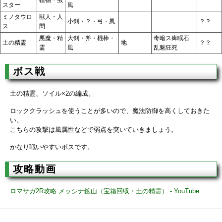
植物・虫
スター
風
ミノタウロ
獣人・人
小剣・？・弓・風
？？
ス
間
悪魔・精
大剣・斧・棍棒・
毒暗ス痺眠石
土の精霊
地
？？
霊
風
乱魅狂死
ボス戦
土の精霊、ソイル×2の編成。
ロッククラッシュを使うことが多いので、魔法防御を高くしておきた
い。
こちらの攻撃は風属性などで弱点を突いていきましょう。
かなり戦いやすいボスです。
攻略動画
ロマサガ2R攻略 メッシナ鉱山（宝箱回収・土の精霊） - YouTube