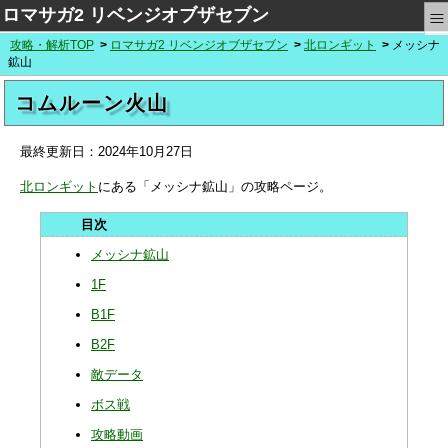
≡
ロマサガ2 リベンジオブザセブン
攻略・解析TOP
ロマサガ2 リベンジオブザセブン
北ロンギット
メッシナ
鉱山
コムルーン火山
最終更新日：
2024年10月27日
北ロンギット
にある「メッシナ鉱山」の攻略ページ。
メッシナ鉱山
1F
B1F
B2F
敵データ
ボス戦
攻略動画