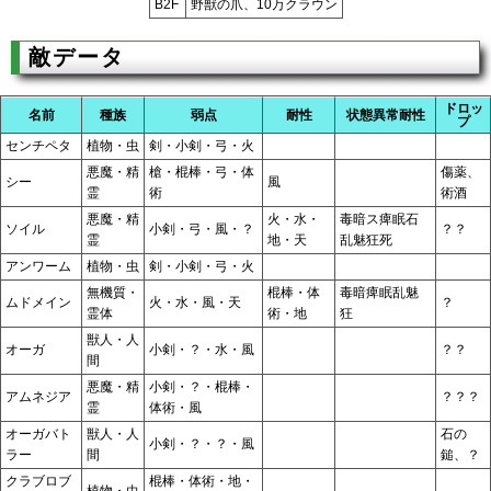
B2F
野獣の爪、10万クラウン
敵データ
ドロッ
名前
種族
弱点
耐性
状態異常耐性
プ
センチペタ
植物・虫
剣・小剣・弓・火
悪魔・精
槍・棍棒・弓・体
傷薬、
シー
風
霊
術
術酒
悪魔・精
火・水・
毒暗ス痺眠石
ソイル
小剣・弓・風・？
？？
霊
地・天
乱魅狂死
アンワーム
植物・虫
剣・小剣・弓・火
無機質・
棍棒・体
毒暗痺眠乱魅
ムドメイン
火・水・風・天
？
霊体
術・地
狂
獣人・人
オーガ
小剣・？・水・風
？？
間
悪魔・精
小剣・？・棍棒・
アムネジア
？？？
霊
体術・風
オーガバト
獣人・人
石の
小剣・？・？・風
ラー
間
鎚、？
クラブロブ
棍棒・体術・地・