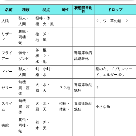
状態異常耐
名前
種族
弱点
耐性
ドロップ
性
獣人・
棍棒・体
人狼
？、ワニ革の鎧、？
人間
術・火・風
爬虫・
リザー
槍・斧・
両棲・
ド
地・風
蛇
斧・棍
フライ
骸骨・
毒暗痺眠石
棒・？・
アー
ゾンビ
乱魅狂死
水・地
獣人・
剣・小剣・
絹の布、ゴブリンソー
ドビー
人間
槍・水
ド、エルダーボウ
無機
火・水・
毒暗痺眠乱
ゼリー
質・霊
？？地
？
風・天
魅狂
体
無機
スライ
火・水・
棍棒・
毒暗痺眠乱
質・霊
小さな角
ム
風・天
体術・
魅狂
体
爬虫・
剣・斧・
害蛇
両棲・
水・天
蛇