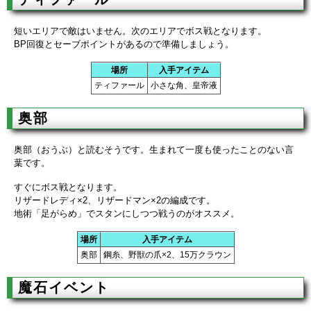
短いエリアで敵はいません。次のエリアでボス戦となります。
BP回復とセーブポイントがあるので準備しましょう。
場所
入手アイテム
ティファール
小さな角、皇帝液
奥部
奥部（おうぶ）と読むそうです。生まれて一度も使ったことのない言
葉です。
すぐにボス戦となります。
リザードレディ×2、リザードマン×2の編成です。
地術「足がらめ」でスタンにしつつ戦うのがオススメ。
場所
入手アイテム
奥部
鋼糸、野獣の爪×2、15万クラウン
魔石イベント