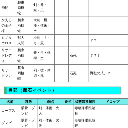
爬虫・
剣・斧・
飛蛇
両棲・
水・天
蛇
かえる
爬虫・
大剣・棍
の王子
両棲・
棒・体術・
様
蛇
土
ミノタ
獣人・
小剣・？・
？？
ウロス
人間
弓・風
リザー
爬虫・
斧・弓・体
ドレデ
両棲・
石死
？？？
術・土
ィ
蛇
爬虫・
リザー
剣・槍・体
両棲・
石死
野獣の爪、？
ドマン
術・風
蛇
奥部（魔石イベント）
名前
種族
弱点
耐性
状態異常耐性
ドロップ
骸骨・ゾ
剣・体術・火・
毒暗痺眠乱魅
コープス
ンビ
天
狂
骸骨・ゾ
剣・体術・火・
毒暗痺眠乱魅
ゾンビ
ンビ
天
狂