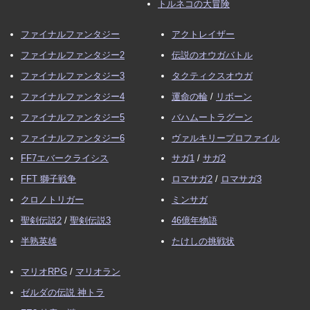
トルネコの大冒険
ファイナルファンタジー
アクトレイザー
ファイナルファンタジー2
伝説のオウガバトル
ファイナルファンタジー3
タクティクスオウガ
ファイナルファンタジー4
運命の輪
/
リボーン
ファイナルファンタジー5
バハムートラグーン
ファイナルファンタジー6
ヴァルキリープロファイル
FF7エバークライシス
サガ1
/
サガ2
FFT 獅子戦争
ロマサガ2
/
ロマサガ3
クロノトリガー
ミンサガ
聖剣伝説2
/
聖剣伝説3
46億年物語
半熟英雄
たけしの挑戦状
マリオRPG
/
マリオラン
ゼルダの伝説 神トラ