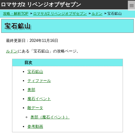
≡
ロマサガ2 リベンジオブザセブン
攻略・解析TOP
ロマサガ2 リベンジオブザセブン
ルドン
宝石鉱山
宝石鉱山
最終更新日：
2024年11月16日
ルドン
にある「宝石鉱山」の攻略ページ。
宝石鉱山
ティファール
奥部
魔石イベント
敵データ
奥部（魔石イベント）
参考動画