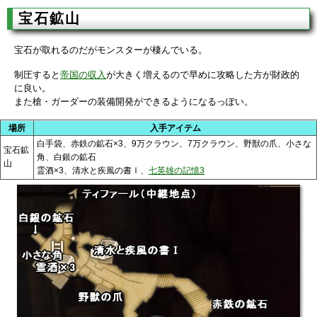
宝石鉱山
宝石が取れるのだがモンスターが棲んでいる。
制圧すると
帝国の収入
が大きく増えるので早めに攻略した方が財政的
に良い。
また槍・ガーダーの装備開発ができるようになるっぽい。
場所
入手アイテム
白手袋、赤鉄の鉱石×3、9万クラウン、7万クラウン、野獣の爪、小さな
宝石鉱
角、白銀の鉱石
山
霊酒×3、清水と疾風の書Ⅰ、
七英雄の記憶3