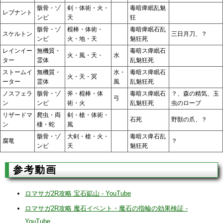
骸骨・ゾ
剣・体術・火・
毒暗痺眠乱魅
レブナント
ンビ
天
狂
骸骨・ゾ
棍棒・体術・
毒暗痺眠石乱
スケルトン
三日月刀、？
ンビ
火・地・天
魅狂死
レインイー
無機質・
毒暗ス痺眠石
火・風・天・
水
ター
霊体
乱魅狂死
ストームイ
無機質・
水・
毒暗ス痺眠石
火・天・冥
ーター
霊体
風
乱魅狂死
ノスフェラ
骸骨・ゾ
斧・棍棒・体
毒暗ス痺眠石
？、森の精気、玉
弓
ン
ンビ
術・火
乱魅狂死
虫のローブ
リザードマ
爬虫・両
剣・槍・体術・
石死
野獣の爪、？
ン
棲・蛇
風
骸骨・ゾ
大剣・槍・火・
毒暗ス痺石乱
腐竜
？
ンビ
天
魅狂死
参考動画
ロマサガ2R攻略 宝石鉱山 - YouTube
ロマサガ2R攻略 魔石イベント・魔石の指輪の効果検証 -
YouTube