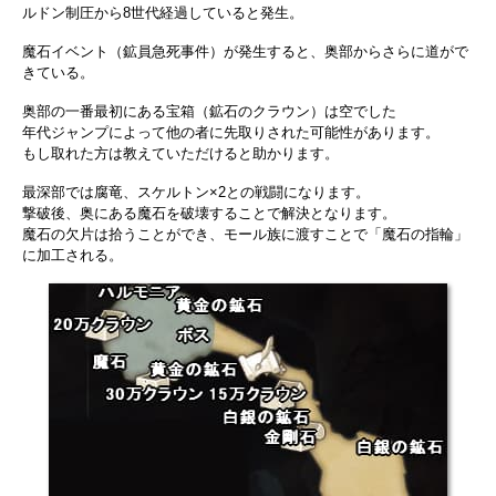
ルドン制圧から8世代経過していると発生。
魔石イベント（鉱員急死事件）が発生すると、奥部からさらに道がで
きている。
奥部の一番最初にある宝箱（鉱石のクラウン）は空でした
年代ジャンプによって他の者に先取りされた可能性があります。
もし取れた方は教えていただけると助かります。
最深部では腐竜、スケルトン×2との戦闘になります。
撃破後、奥にある魔石を破壊することで解決となります。
魔石の欠片は拾うことができ、モール族に渡すことで「魔石の指輪」
に加工される。